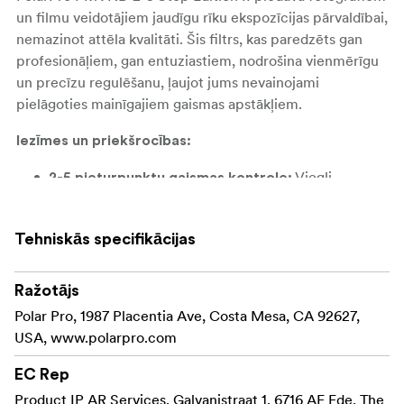
un filmu veidotājiem jaudīgu rīku ekspozīcijas pārvaldībai,
nemazinot attēla kvalitāti. Šis filtrs, kas paredzēts gan
profesionāļiem, gan entuziastiem, nodrošina vienmērīgu
un precīzu regulēšanu, ļaujot jums nevainojami
pielāgoties mainīgajiem gaismas apstākļiem.
Iezīmes un priekšrocības:
Viegli
2-5 pieturpunktu gaismas kontrole:
izvēlieties starp 2 un 5 pieturpunktiem, lai
pārvaldītu ekspozīciju spilgtā vidē, kas ir ideāli
Tehniskās specifikācijas
piemērots uzņemšanai brīvā dabā vai darbam ar
plašu diafragmu.
Ražotājs
Komplektā ietilpst
Defender360 aizsardzība:
Polar Pro, 1987 Placentia Ave, Costa Mesa, CA 92627,
pilnībā iestrādāts ciets vāks un mīksts futrālis, kas
USA, www.polarpro.com
aizsargā filtru no putekļiem, skrāpējumiem un
triecieniem, nodrošinot, ka tas ir gatavs jebkuram
EC Rep
piedzīvojumam.
Product IP AR Services, Galvanistraat 1, 6716 AE Ede, The