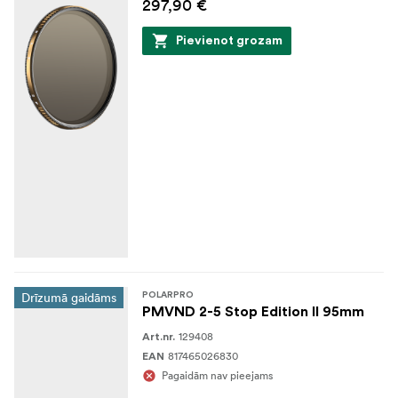
297,90 €
Pievienot grozam
Drīzumā gaidāms
POLARPRO
PMVND 2-5 Stop Edition II 95mm
129408
Art.nr.
817465026830
EAN
Pagaidām nav pieejams