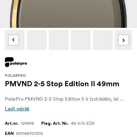
POLARPRO
PMVND 2-5 Stop Edition II 49mm
PolarPro PMVND 2-5 Stop Edition II ir izstrādāts, lai nodrošinātu fotogrāfiem un filmu veidotājiem nepārspējamu kontroli pār uzņemto kadru kvalitāti. Neatkarīgi no tā, vai strādājat spilgtos āra apstākļos vai eksperimentējat ar nelielu lauka dziļumu, šis filtrs nodrošina nepieciešamo elastību, lai sasniegtu profesionālas kvalitātes rezultātus. Ar vienkāršu pagriezienu varat bez piepūles pielāgot ekspozīciju, ļaujot jums koncentrēties uz savu radošo redzējumu, neuztraucoties par tehniskajām problēmām, kas saistītas ar gaismas maiņu.
Lasīt vairāk
129418
49-2/5-EDII
Art.nr.
Pieg. Art. Nr.
810148701376
EAN