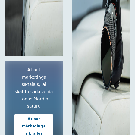
Atļaut
mārketinga
sīkfailus, lai
skatītu šāda veida
Focus Nordic
saturu
Atļaut
mārketinga
sīkfailus