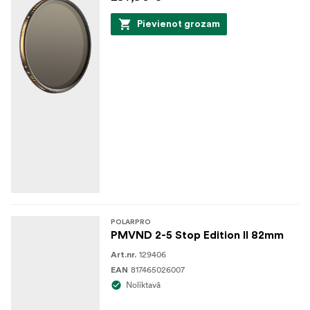
Pievienot grozam
POLARPRO
PMVND 2-5 Stop Edition II 82mm
129406
Art.nr.
817465026007
EAN
Noliktavā