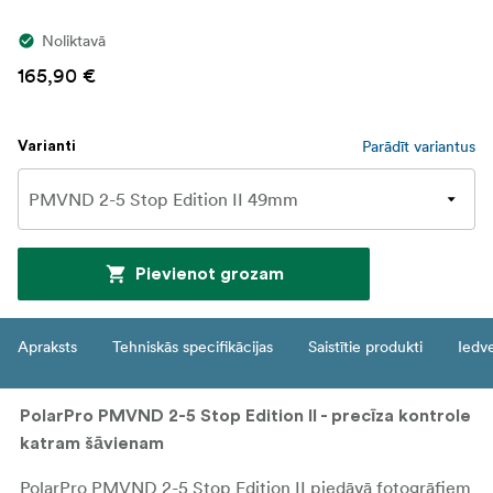
Noliktavā
165,90 €
Parādīt variantus
Varianti
Pievienot grozam
Apraksts
Tehniskās specifikācijas
Saistītie produkti
Iedv
PolarPro PMVND 2-5 Stop Edition II - precīza kontrole
katram šāvienam
PolarPro PMVND 2-5 Stop Edition II piedāvā fotogrāfiem