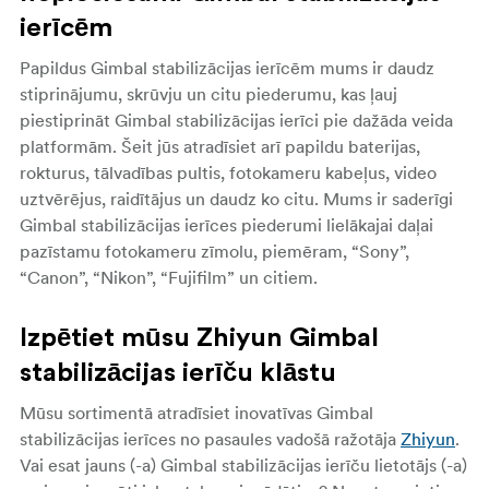
ierīcēm
Papildus Gimbal stabilizācijas ierīcēm mums ir daudz
stiprinājumu, skrūvju un citu piederumu, kas ļauj
piestiprināt Gimbal stabilizācijas ierīci pie dažāda veida
platformām. Šeit jūs atradīsiet arī papildu baterijas,
rokturus, tālvadības pultis, fotokameru kabeļus, video
uztvērējus, raidītājus un daudz ko citu. Mums ir saderīgi
Gimbal stabilizācijas ierīces piederumi lielākajai daļai
pazīstamu fotokameru zīmolu, piemēram, “Sony”,
“Canon”, “Nikon”, “Fujifilm” un citiem.
Izpētiet mūsu Zhiyun Gimbal
stabilizācijas ierīču klāstu
Mūsu sortimentā atradīsiet inovatīvas Gimbal
stabilizācijas ierīces no pasaules vadošā ražotāja
Zhiyun
.
Vai esat jauns (-a) Gimbal stabilizācijas ierīču lietotājs (-a)