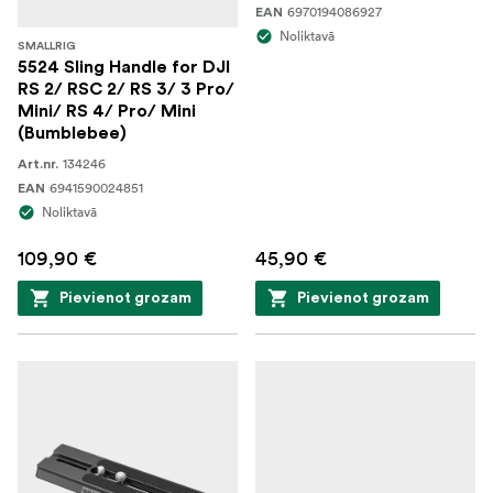
6970194086927
EAN
Noliktavā
SMALLRIG
5524 Sling Handle for DJI
RS 2/ RSC 2/ RS 3/ 3 Pro/
Mini/ RS 4/ Pro/ Mini
(Bumblebee)
134246
Art.nr.
6941590024851
EAN
Noliktavā
109,90 €
45,90 €
Pievienot grozam
Pievienot grozam