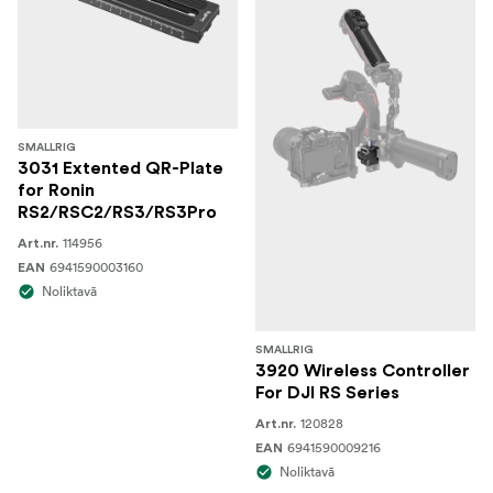
SMALLRIG
3031 Extented QR-Plate
for Ronin
RS2/RSC2/RS3/RS3Pro
114956
Art.nr.
6941590003160
EAN
Noliktavā
SMALLRIG
3920 Wireless Controller
For DJI RS Series
120828
Art.nr.
6941590009216
EAN
Noliktavā