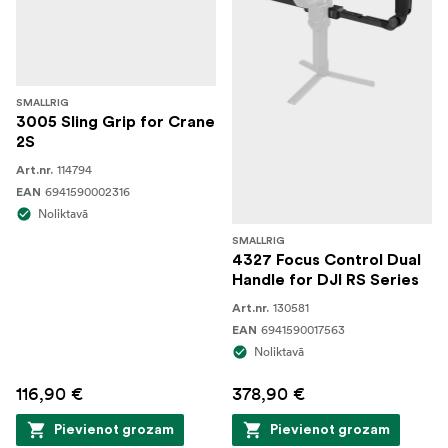
SMALLRIG
3005 Sling Grip for Crane
2S
114794
Art.nr.
6941590002316
EAN
Noliktavā
SMALLRIG
4327 Focus Control Dual
Handle for DJI RS Series
130581
Art.nr.
6941590017563
EAN
Noliktavā
116,90 €
378,90 €
Pievienot grozam
Pievienot grozam