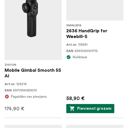
SMALLRIG
2636 HandGrip for
Weebill-S
113691
Art.nr.
6941590001715
EAN
Noliktavā
ZHIYUN
Mobile Gimbal Smooth 5S
AI
128219
Art.nr.
6970194089010
EAN
Pagaidām nav pieejams
58,90 €
174,90 €
Pievienot grozam