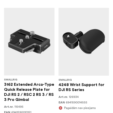
SMALLRIG
SMALLRIG
3162 Extended Arca-Type
4248 Wrist Support for
Quick Release Plate for
DJI RS Series
DJI RS 2 / RSC 2 RS 3 / RS
126934
Art.nr.
3 Pro Gimbal
6941590014555
EAN
115495
Art.nr.
Pagaidām nav pieejams
6941590010151
EAN