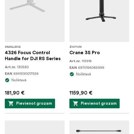
SMALLRIG
ZHIYUN
4326 Focus Control
Crane 3S Pro
Handle for DJI RS Series
113918
Art.nr.
130580
Art.nr.
6970194085999
EAN
6941590017556
EAN
Noliktavā
Noliktavā
181,90 €
1159,90 €
Pievienot grozam
Pievienot grozam