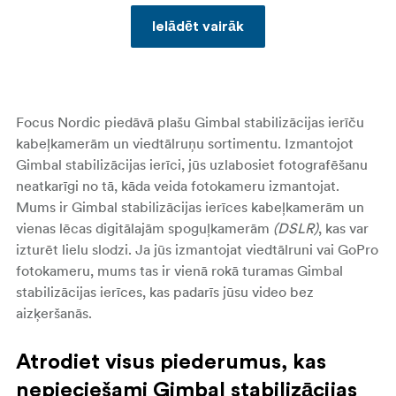
Ielādēt vairāk
Focus Nordic piedāvā plašu Gimbal stabilizācijas ierīču
kabeļkamerām un viedtālruņu sortimentu. Izmantojot
Gimbal stabilizācijas ierīci, jūs uzlabosiet fotografēšanu
neatkarīgi no tā, kāda veida fotokameru izmantojat.
Mums ir Gimbal stabilizācijas ierīces kabeļkamerām un
vienas lēcas digitālajām spoguļkamerām
(DSLR)
, kas var
izturēt lielu slodzi. Ja jūs izmantojat viedtālruni vai GoPro
fotokameru, mums tas ir vienā rokā turamas Gimbal
stabilizācijas ierīces, kas padarīs jūsu video bez
aizķeršanās.
Atrodiet visus piederumus, kas
nepieciešami Gimbal stabilizācijas