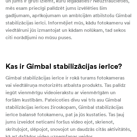
un jums ir grūti izlemt, kuru iegādāties? Neuztraucieties,
mēs esam priecīgi palīdzēt jums izvēlēties šim
gadījumam, aprīkojumam un ambīcijām atbilstošu Gimbal
stabilizācijas ierīci. Informējiet mūs, kādu fotokameru vai
viedtālruni jūs izmantojat un kādam nolūkam, tad sekos
citi norādījumi no mūsu puses.
Kas ir Gimbal stabilizācijas ierīce?
Gimbal stabilizācijas ierīce ir rokā turams fotokameras
vai viedtālruņa motorizēts atbalsta produkts. Tas palīdz
iegūt vienmērīgu videoierakstu ar vienmērīgām un
foršām kustībām. Pateicoties divu vai trīs asu Gimbal
stabilizācijas ierīces žiroskopam, Gimbal stabilizācijas
ierīce balansē fotokameru, pat ja jūs kustaties. Tas ļauj
jums izveidot neticami foršus video ejot, skrienot,
skrituļojot, slēpojot, snovojot un daudzās citās aktivitātēs,
kā arī dažādos video uzņemšanas veidos.