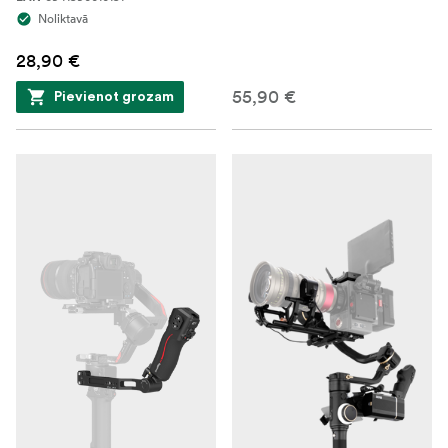
Noliktavā
28,90 €
55,90 €
Pievienot grozam