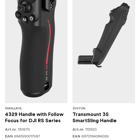
SMALLRIG
ZHIYUN
4329 Handle with Follow
Transmount 3S
Focus for DJI RS Series
SmartSling Handle
130670
113920
Art.nr.
Art.nr.
6941590017587
6970194086026
EAN
EAN