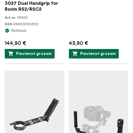
3027 Dual Handgrip for
Ronin RS2/RSC2
114953
Art.nr.
6941590003122
EAN
Noliktavā
144,90 €
43,90 €
Pievienot grozam
Pievienot grozam