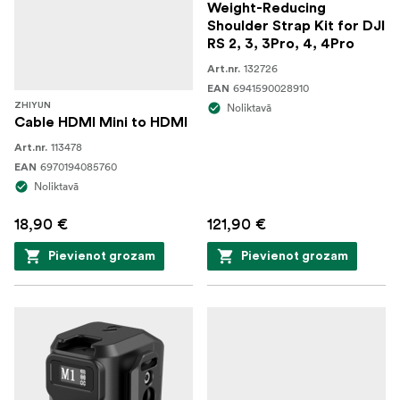
Weight-Reducing
Shoulder Strap Kit for DJI
RS 2, 3, 3Pro, 4, 4Pro
132726
Art.nr.
6941590028910
EAN
ZHIYUN
Noliktavā
Cable HDMI Mini to HDMI
113478
Art.nr.
6970194085760
EAN
Noliktavā
18,90 €
121,90 €
Pievienot grozam
Pievienot grozam