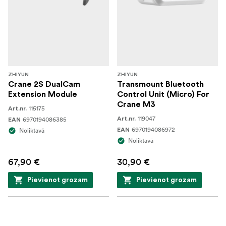
ZHIYUN
ZHIYUN
Crane 2S DualCam
Transmount Bluetooth
Extension Module
Control Unit (Micro) For
Crane M3
115175
Art.nr.
119047
6970194086385
Art.nr.
EAN
6970194086972
Noliktavā
EAN
Noliktavā
67,90 €
30,90 €
Pievienot grozam
Pievienot grozam