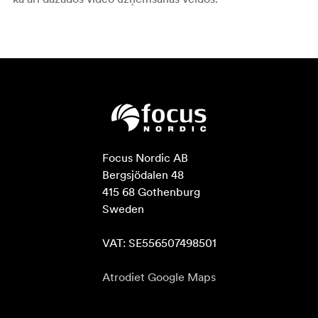
Focus Nordic AB

Bergsjödalen 48

415 68 Gothenburg

Sweden

VAT: SE556507498501
Atrodiet Google Maps