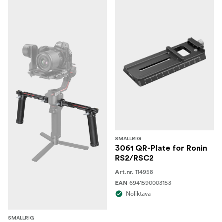
SMALLRIG
3061 QR-Plate for Ronin
RS2/RSC2
114958
Art.nr.
6941590003153
EAN
Noliktavā
SMALLRIG