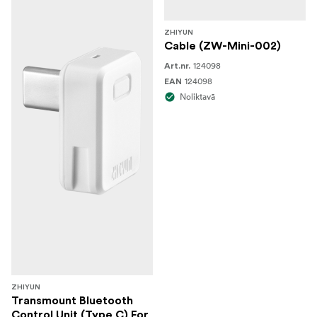
ZHIYUN
Cable (ZW-Mini-002)
124098
Art.nr.
124098
EAN
Noliktavā
ZHIYUN
Transmount Bluetooth
Control Unit (Type C) For