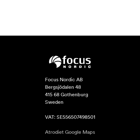
Focus Nordic AB

Bergsjödalen 48

415 68 Gothenburg

Sweden

VAT: SE556507498501
Atrodiet Google Maps