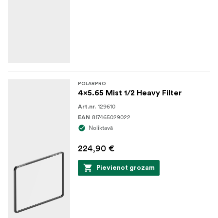
Kas ir iepakojumā:
1x filtrs 4x5.65 Miglas 1/8 gaismas filtrs
1x futrālis
POLARPRO
4x5.65 Mist 1/2 Heavy Filter
129610
Art.nr.
817465029022
EAN
Noliktavā
224,90 €
Pievienot grozam