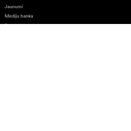
Jaunumi
Mediju banka
Programmatūra un
atjauninājumi
Abonēt jaunumu saņēmšanu
Saņemiet jaunākās ziņas par produktiem, iedvesmu un
īpašiem piedāvājumiem.
Fiziska persona
Juridiska persona
Pierakstīties
Apmeklējiet citas valsts tīmekļa vietni