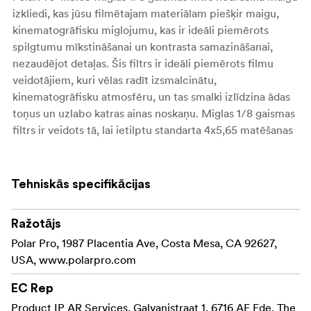
izkliedi, kas jūsu filmētajam materiālam piešķir maigu,
kinematogrāfisku miglojumu, kas ir ideāli piemērots
spilgtumu mīkstināšanai un kontrasta samazināšanai,
nezaudējot detaļas. Šis filtrs ir ideāli piemērots filmu
veidotājiem, kuri vēlas radīt izsmalcinātu,
kinematogrāfisku atmosfēru, un tas smalki izlīdzina ādas
toņus un uzlabo katras ainas noskaņu. Miglas 1/8 gaismas
filtrs ir veidots tā, lai ietilptu standarta 4x5,65 matēšanas
kastēs, un tas nevainojami iekļaujas profesionālās
filmēšanas iekārtās, ar minimālu piepūli piešķirot
izsmalcinātu izskatu.
Tehniskās specifikācijas
Galvenās funkcijas un priekšrocības:
Ražotājs
Pievieno smalku
1/8 miglas izkliedēšana:
Polar Pro, 1987 Placentia Ave, Costa Mesa, CA 92627,
miglojumu, lai mīkstinātu izgaismojumus un
USA, www.polarpro.com
samazinātu kontrastu, kas ir ideāli piemērots
filmēšanas kvalitātes sasniegšanai.
EC Rep
Product IP AR Services, Galvanistraat 1, 6716 AE Ede, The