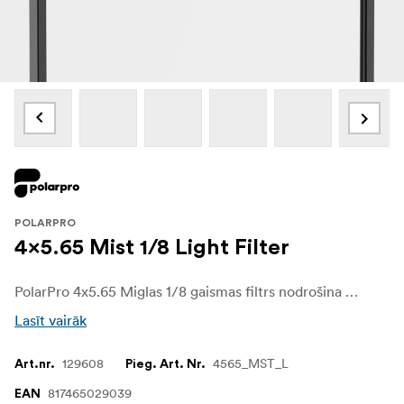
POLARPRO
4x5.65 Mist 1/8 Light Filter
PolarPro 4x5.65 Miglas 1/8 gaismas filtrs nodrošina maigu izkliedi, kas jūsu filmētajam materiālam piešķir maigu, kinematogrāfisku miglojumu, kas ir ideāli piemērots izgaismojumu mīkstināšanai un kontrasta samazināšanai, nezaudējot detaļas.
Lasīt vairāk
129608
4565_MST_L
Art.nr.
Pieg. Art. Nr.
817465029039
EAN