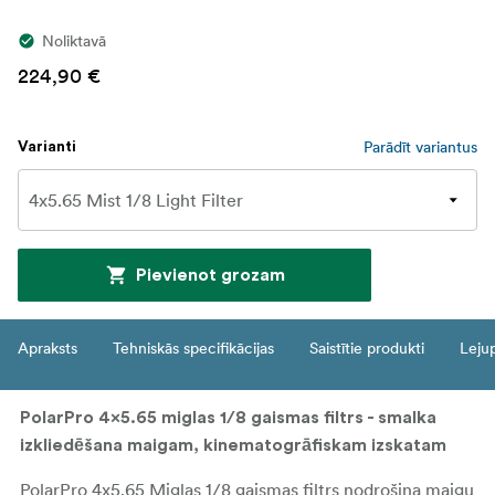
Noliktavā
224,90 €
Parādīt variantus
Varianti
Pievienot grozam
Apraksts
Tehniskās specifikācijas
Saistītie produkti
Leju
PolarPro 4x5.65 miglas 1/8 gaismas filtrs - smalka
izkliedēšana maigam, kinematogrāfiskam izskatam
PolarPro 4x5.65 Miglas 1/8 gaismas filtrs nodrošina maigu