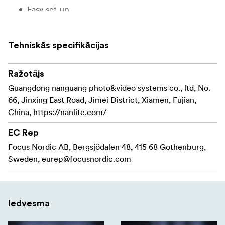
Easy set-up
Wide range of beam angle
Tehniskās specifikācijas
Includes: FL-35 and Barndoor
Ražotājs
Guangdong nanguang photo&video systems co., ltd, No.
66, Jinxing East Road, Jimei District, Xiamen, Fujian,
China, https://nanlite.com/
EC Rep
Focus Nordic AB, Bergsjödalen 48, 415 68 Gothenburg,
Sweden,
eurep@focusnordic.com
Iedvesma