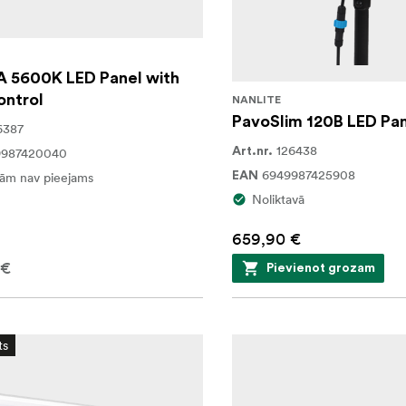
 5600K LED Panel with
ntrol
NANLITE
PavoSlim 120B LED Pa
6387
126438
9987420040
Art.nr.
6949987425908
ām nav pieejams
EAN
Noliktavā
659,90 €
 €
Pievienot grozam
ts