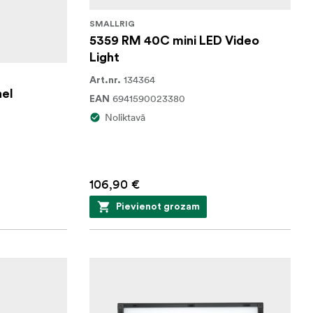
SMALLRIG
5359 RM 40C mini LED Video
Light
134364
Art.nr.
nel
6941590023380
EAN
Noliktavā
106,90 €
Pievienot grozam