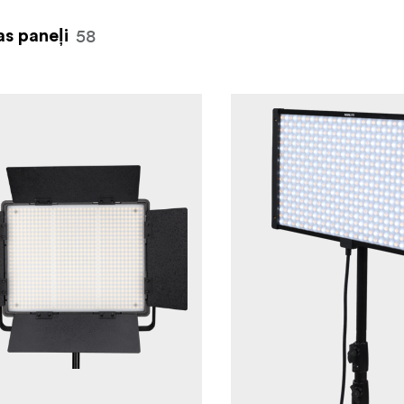
58
s paneļi