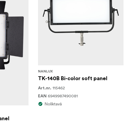
NANLUX
TK-140B Bi-color soft panel
115462
Art.nr.
6949987490081
EAN
Noliktavā
anel