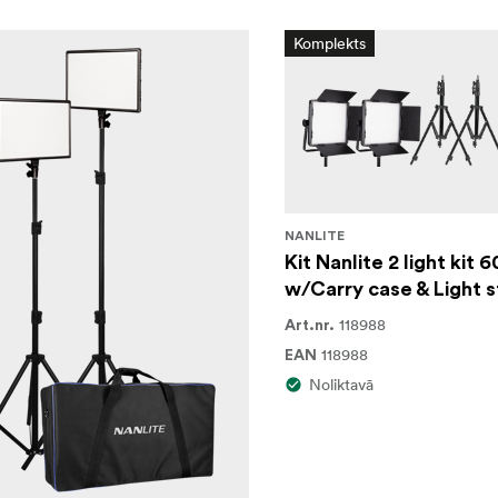
Komplekts
NANLITE
Kit Nanlite 2 light kit
w/Carry case & Light 
118988
Art.nr.
118988
EAN
Noliktavā