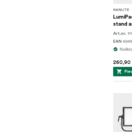
NANLITE
LumiPad
stand 
11
Art.nr.
694
EAN
Nolikt
260,90
Pie