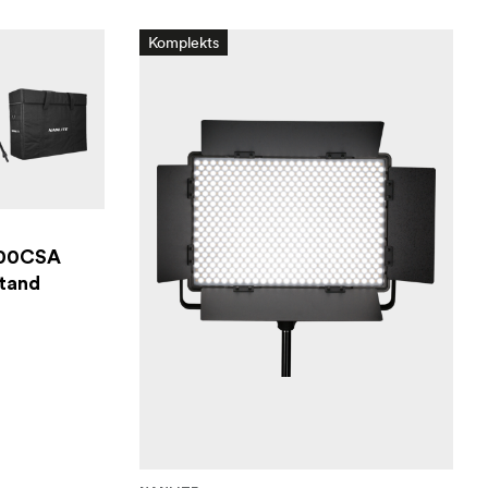
Komplekts
 600CSA
stand