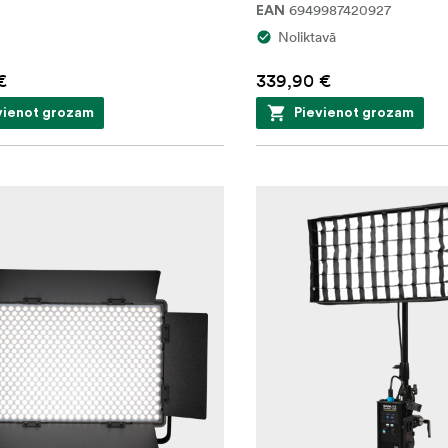
6949987420927
EAN
Noliktavā
€
339,90 €
vienot grozam
Pievienot grozam