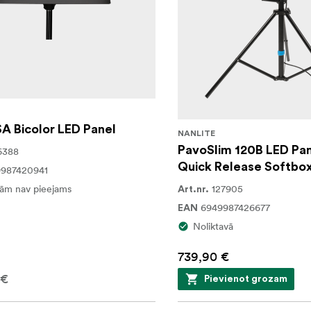
A Bicolor LED Panel
NANLITE
PavoSlim 120B LED Pan
6388
Quick Release Softbo
987420941
ām nav pieejams
127905
Art.nr.
6949987426677
EAN
Noliktavā
739,90 €
 €
Pievienot grozam