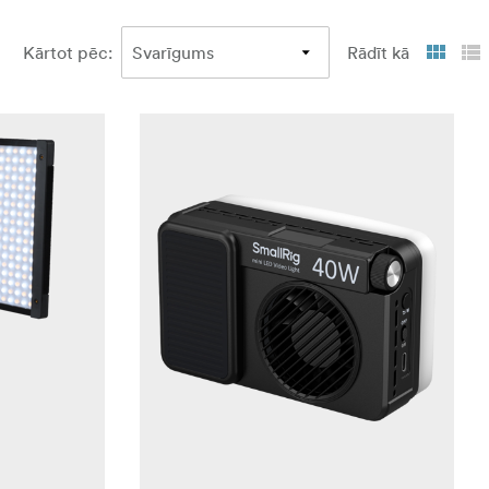
Kārtot pēc
:
Rādīt kā