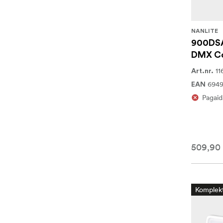
NANLITE
900DSA
DMX Co
11
Art.nr.
694
EAN
Pagaid
509,90
Komplek