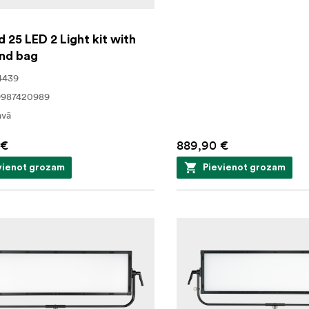
 25 LED 2 Light kit with
and bag
4439
9987420989
avā
 €
889,90 €
vienot grozam
Pievienot grozam