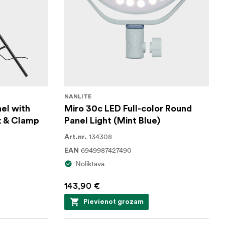
NANLITE
el with
Miro 30c LED Full-color Round
x & Clamp
Panel Light (Mint Blue)
134308
Art.nr.
6949987427490
EAN
Noliktavā
143,90 €
Pievienot grozam