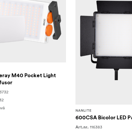
eray M40 Pocket Light
ffusor
3732
32
avā
NANLITE
600CSA Bicolor LED P
116383
Art.nr.