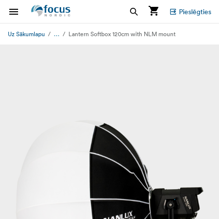
Pieslēgties
...
Uz Sākumlapu
Lantern Softbox 120cm with NLM mount