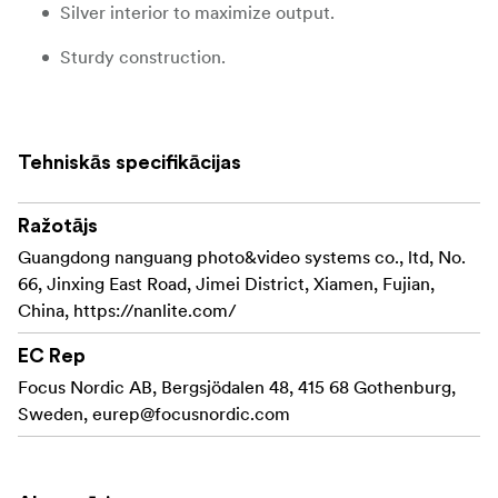
Silver interior to maximize output.
Sturdy construction.
Easy set-up.
Creates soft, even light.
Tehniskās specifikācijas
Includes
Ražotājs
Lantern Softbox 120cm with NL Mount x 1
Guangdong nanguang photo&video systems co., ltd, No.
Blackout Fabric x 1
66, Jinxing East Road, Jimei District, Xiamen, Fujian,
China, https://nanlite.com/
Carrying Bag x 1
EC Rep
Focus Nordic AB, Bergsjödalen 48, 415 68 Gothenburg,
Sweden,
eurep@focusnordic.com