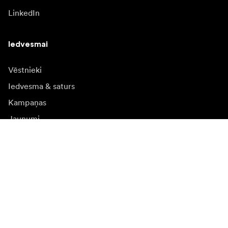
LinkedIn
Iedvesmai
Vēstnieki
Iedvesma & saturs
Kampaņas
Jaunumi
Mediju banka
Programmatūra un
atjauninājumi
Abonēt jaunumu saņēmšanu