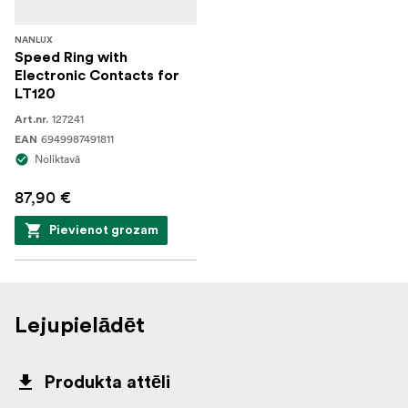
NANLUX
Speed Ring with
Electronic Contacts for
LT120
127241
Art.nr.
6949987491811
EAN
Noliktavā
87,90 €
Pievienot grozam
Lejupielādēt
Produkta attēli