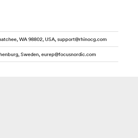
enatchee, WA 98802, USA,
support@rhinocg.com
othenburg, Sweden,
eurep@focusnordic.com