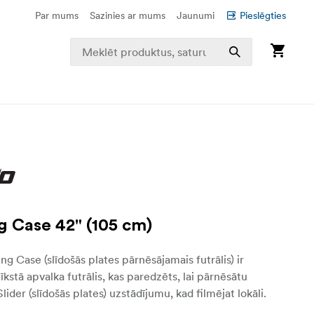
Par mums
Sazinies ar mums
Jaunumi
Pieslēgties
g Case 42" (105 cm)
ng Case (slīdošās plates pārnēsājamais futrālis) ir
īkstā apvalka futrālis, kas paredzēts, lai pārnēsātu
lider (slīdošās plates) uzstādījumu, kad filmējat lokāli.