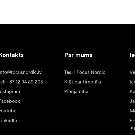
Kontakts
Par mums
I
info@focusnordic.lv
Tas ir Focus Nordic
Vē
tel: +37 12 94 89 205
Kļūt par tirgotāju
Ie
Instagram
Pieejamība
K
Facebook
Ja
YouTube
Me
LinkedIn
Pr
at