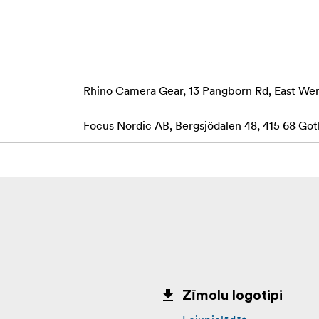
Rhino Camera Gear, 13 Pangborn Rd, East W
tes pārnēsājamais futrālis)
Focus Nordic AB, Bergsjödalen 48, 415 68 G
Zīmolu logotipi