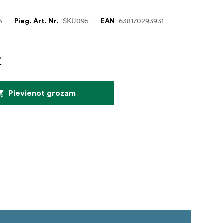
5
SKU095
638170293931
Pieg. Art. Nr.
EAN
€
Pievienot grozam