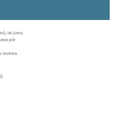
m), lai jums
šana pie
s motors.
))