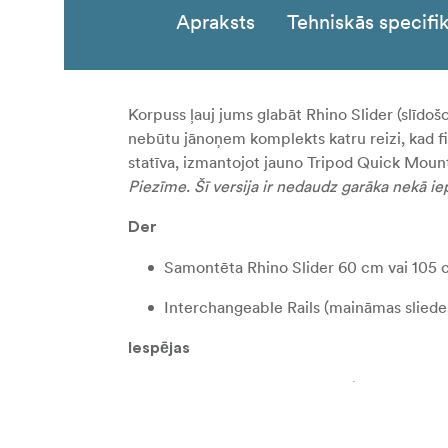
Apraksts
Tehniskās specifik
Korpuss ļauj jums glabāt Rhino Slider (slīdošo
nebūtu jānoņem komplekts katru reizi, kad fil
statīva, izmantojot jauno Tripod Quick Mount 
Piezīme. Šī versija ir nedaudz garāka nekā iep
Der
Samontēta Rhino Slider 60 cm vai 105 cm
Interchangeable Rails (maināmas sliedes)
Iespējas
Nēsājiet visu Rhino Slider (slīdošās pla
Iekšējās siksnas nostiprina jūsu slīdošo p