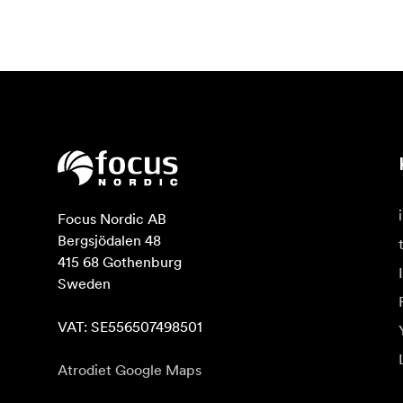
Focus Nordic AB

Bergsjödalen 48

415 68 Gothenburg

Sweden

VAT: SE556507498501
Atrodiet Google Maps