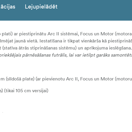
ācijas
Lejupielādēt
 plati) ar piestiprinātu Arc II sistēmai, Focus un Motor (motora
mējat jaunā vietā. Iestatīšana ir tikpat vienkārša kā piestiprinā
(statīva ātrās stiprināšanas sistēmu) un aprīkojuma ieslēgšana.
riekšējais pārnēsāšanas futrālis, lai var ietilpt garāks samontēt
 (slīdošā plate) (ar pievienotu Arc II, Focus un Motor (motoru
 (tikai 105 cm versijai)
tes) uzstādījumu pilnībā samontētu droši
lati