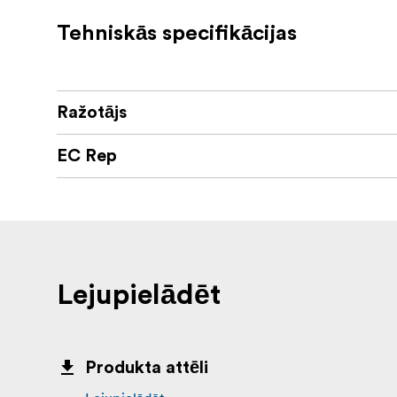
Piederumu kabata ārpusē
Tehniskās specifikācijas
Polsterēta plecu siksna
Kastē
Ražotājs
Slider Carrying Case 60 cm (slīdošās pla
EC Rep
Lejupielādēt
Produkta attēli