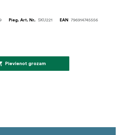
9
SKU221
796914745556
Pieg. Art. Nr.
EAN
Pievienot grozam