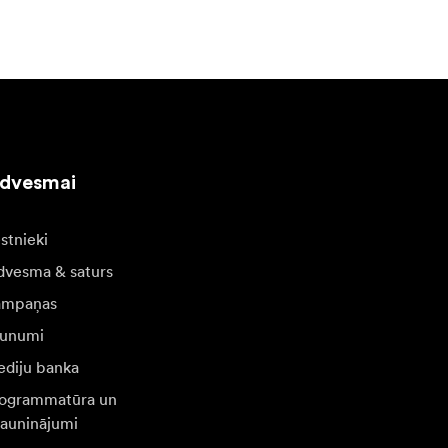
edvesmai
stnieki
dvesma & saturs
ampaņas
unumi
diju banka
ogrammatūra un
jauninājumi