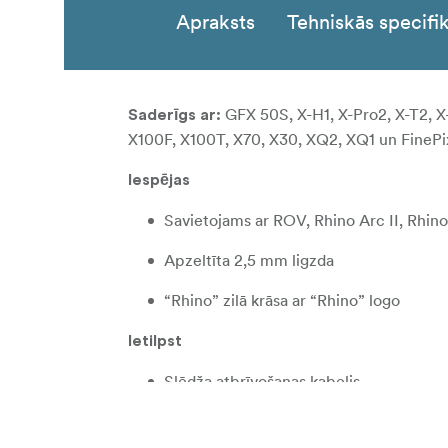
Apraksts
Tehniskās specifik
GFX 50S, X-H1, X-Pro2, X-T2, X-
Saderīgs ar:
X100F, X100T, X70, X30, XQ2, XQ1 un FinePi
Iespējas
Savietojams ar ROV, Rhino Arc II, Rhin
Apzeltīta 2,5 mm ligzda
“Rhino” zilā krāsa ar “Rhino” logo
Ietilpst
Slēdža atbrīvošanas kabelis