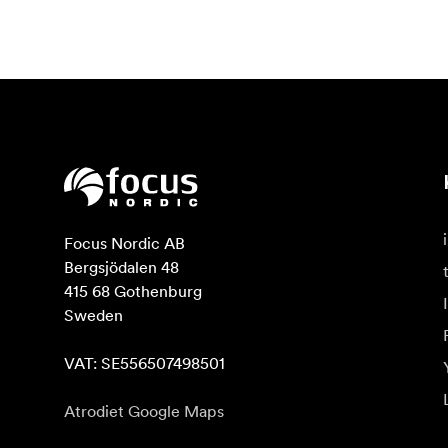
Focus Nordic AB

Bergsjödalen 48

415 68 Gothenburg

Sweden

VAT: SE556507498501
Atrodiet Google Maps