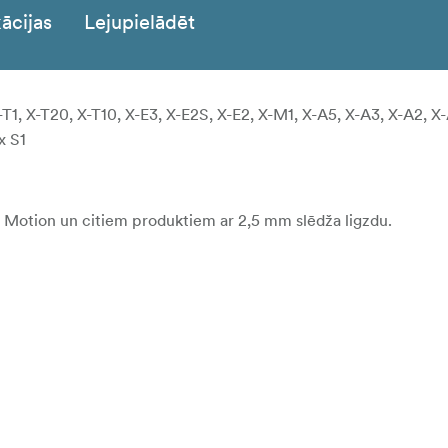
ācijas
Lejupielādēt
T1, X-T20, X-T10, X-E3, X-E2S, X-E2, X-M1, X-A5, X-A3, X-A2, X-
x S1
o Motion un citiem produktiem ar 2,5 mm slēdža ligzdu.