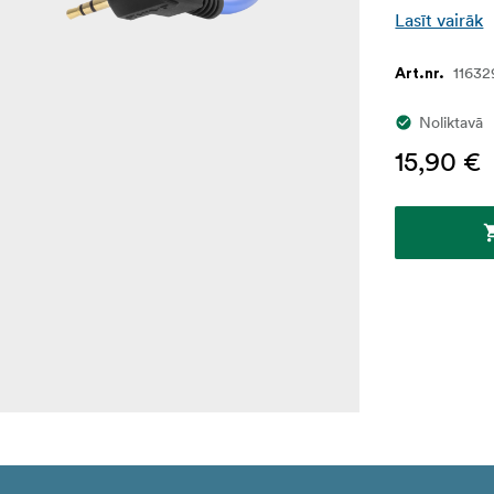
Lasīt vairāk
11632
Art.nr.
Noliktavā
15,90 €