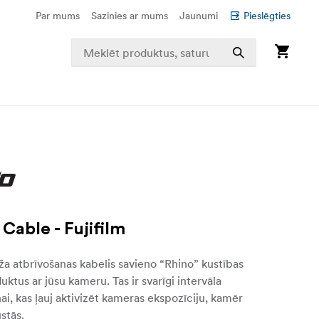
Par mums
Sazinies ar mums
Jaunumi
Pieslēgties
Cable - Fujifilm
ža atbrīvošanas kabelis savieno “Rhino” kustības
uktus ar jūsu kameru. Tas ir svarīgi intervāla
ai, kas ļauj aktivizēt kameras ekspozīciju, kamēr
stās.