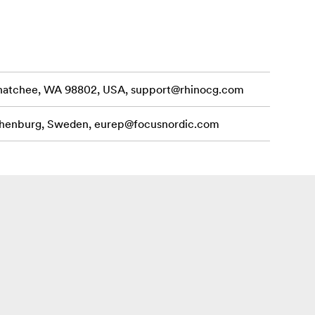
enatchee, WA 98802, USA,
support@rhinocg.com
othenburg, Sweden,
eurep@focusnordic.com