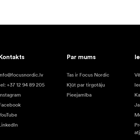
Kontakts
Par mums
I
info@focusnordic.lv
Tas ir Focus Nordic
Vē
tel: +37 12 94 89 205
Kļūt par tirgotāju
Ie
Instagram
Pieejamība
K
Facebook
Ja
YouTube
Me
LinkedIn
Pr
at