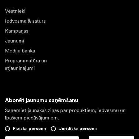
Vēstnieki
Iedvesma & saturs
Kampaņas
Jaunumi
Mediju banka
Programmatūra un
atjauninājumi
Abonēt jaunumu saņēmšanu
Saņemiet jaunākās ziņas par produktiem, iedvesmu un
īpašiem piedāvājumiem.
Fiziska persona
Juridiska persona