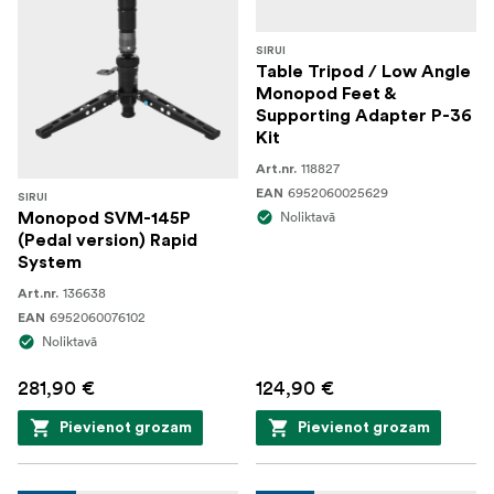
SIRUI
Table Tripod / Low Angle
Monopod Feet &
Supporting Adapter P-36
Kit
118827
Art.nr.
6952060025629
EAN
SIRUI
Noliktavā
Monopod SVM-145P
(Pedal version) Rapid
System
136638
Art.nr.
6952060076102
EAN
Noliktavā
281,90 €
124,90 €
Pievienot grozam
Pievienot grozam