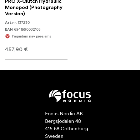
PRO X-Clutch Hydraulic
Monopod (Photography
Version)
137230
Art.nr.
6941590032108
EAN
Pagaidām nav pieejams
457,90 €
Focus Nordic AB

Bergsjödalen 48

415 68 Gothenburg

Sweden
