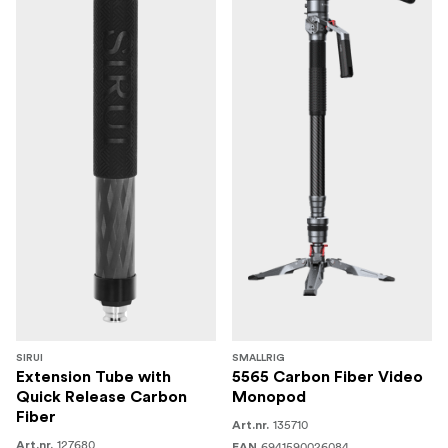
SIRUI
SMALLRIG
Extension Tube with
5565 Carbon Fiber Video
Quick Release Carbon
Monopod
Fiber
135710
Art.nr.
127680
Art.nr.
6941590026084
EAN