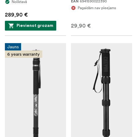
6941590022390
Noliktavā
EAN
Pagaidām nav pieejams
289,90 €
29,90 €
Pievienot grozam
Jauns
6 years warranty