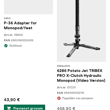
SIRUI
P-36 Adapter for
Monopod/feet
118826
Art.nr.
6952060025636
EAN
Noliktavā
SMALLRIG
6286 Potato Jet TRIBEX
PRO X-Clutch Hydraulic
Monopod (Video Version)
137231
Art.nr.
6941590032115
EAN
Pagaidām nav pieejams
43,90 €
458,90 €
Pievienot grozam