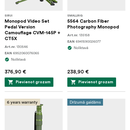
SIRUI
SMALLRIG
Monopod Video Set
5564 Carbon Fiber
Pedal Version
Photography Monopod
Camouflage CVM-145P +
135158
Art.nr.
CT5X
6941590026077
EAN
130546
Art.nr.
Noliktavā
6952060076065
EAN
Noliktavā
376,90 €
238,90 €
Pievienot grozam
Pievienot grozam
6 years warranty
Drīzumā gaidāms