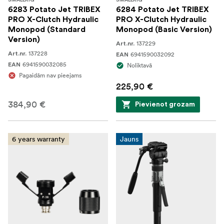
SMALLRIG
SMALLRIG
6283 Potato Jet TRIBEX
6284 Potato Jet TRIBEX
PRO X-Clutch Hydraulic
PRO X-Clutch Hydraulic
Monopod (Standard
Monopod (Basic Version)
Version)
137229
Art.nr.
137228
Art.nr.
6941590032092
EAN
6941590032085
EAN
Noliktavā
Pagaidām nav pieejams
225,90 €
384,90 €
Pievienot grozam
6 years warranty
Jauns