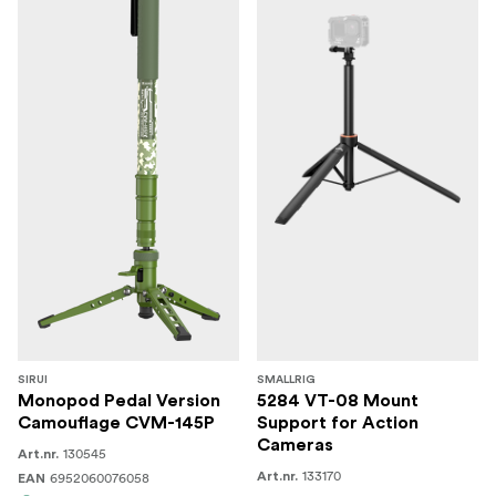
SIRUI
SMALLRIG
Monopod Pedal Version
5284 VT-08 Mount
Camouflage CVM-145P
Support for Action
Cameras
130545
Art.nr.
133170
6952060076058
Art.nr.
EAN