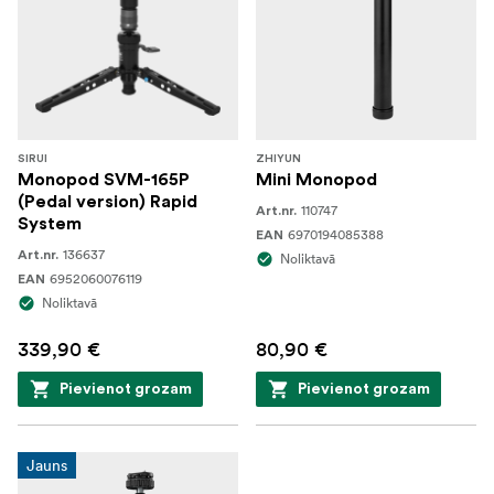
SIRUI
ZHIYUN
Monopod SVM-165P
Mini Monopod
(Pedal version) Rapid
110747
Art.nr.
System
6970194085388
EAN
136637
Art.nr.
Noliktavā
6952060076119
EAN
Noliktavā
339,90 €
80,90 €
Pievienot grozam
Pievienot grozam
Jauns