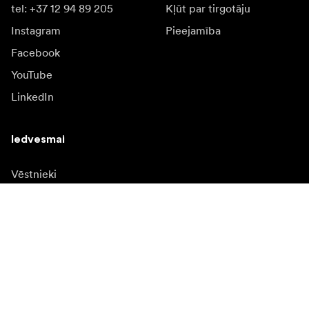
tel: +37 12 94 89 205
Kļūt par tirgotāju
Instagram
Pieejamība
Facebook
YouTube
LinkedIn
Iedvesmai
Vēstnieki
Iedvesma & saturs
Kampaņas
Jaunumi
Mediju banka
Programmatūra un
atjauninājumi