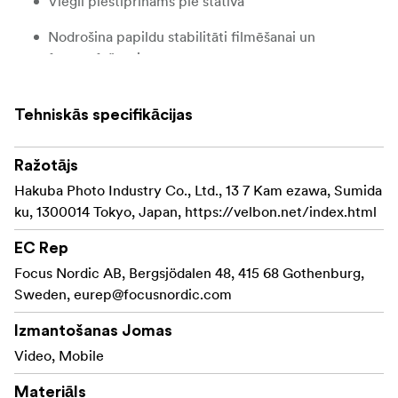
Viegli piestiprināms pie statīva
Nodrošina papildu stabilitāti filmēšanai un
fotografēšanai
Piemērots mobilajiem tālruņiem ar platumu līdz 85
mm
Tehniskās specifikācijas
Statīva stiprinājuma caurumi: standarta ¼" gan
Ražotājs
apakšējā, gan aizmugurējā daļā
Hakuba Photo Industry Co., Ltd., 13 7 Kam ezawa, Sumida
Viedtālruņa turētāju var izmantot arī kā patstāvīgu
ku, 1300014 Tokyo, Japan, https://velbon.net/index.html
statīvu, un to var novietot gan vertikāli, gan horizontāli.
EC Rep
Focus Nordic AB, Bergsjödalen 48, 415 68 Gothenburg,
Sweden,
eurep@focusnordic.com
Izmantošanas Jomas
Video, Mobile
Materiāls