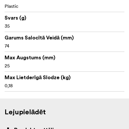
Plastic
Svars (g)
35
Garums Salocītā Veidā (mm)
74
Max Augstums (mm)
25
Max Lietderīgā Slodze (kg)
0,18
Lejupielādēt