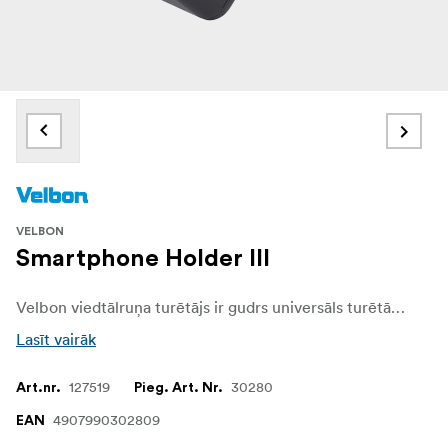
VELBON
Smartphone Holder III
Velbon viedtālruņa turētājs ir gudrs universāls turētājs jūsu mobilajam tālrunim. To var viegli piestiprināt pie jebkura foto vai video statīva ar standarta ¼" vītni vai arī to var atlocīt un novietot uz galda. Turētājs ir piemērots tālruņiem ar platumu līdz 85 mm.
Lasīt vairāk
127519
30280
Art.nr.
Pieg. Art. Nr.
4907990302809
EAN