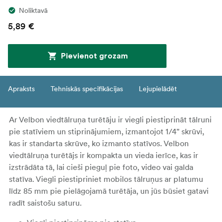
Noliktavā
5,89 €
Pievienot grozam
Apraksts
Tehniskās specifikācijas
Lejupielādēt
Ar Velbon viedtālruņa turētāju ir viegli piestiprināt tālruni
pie statīviem un stiprinājumiem, izmantojot 1/4" skrūvi,
kas ir standarta skrūve, ko izmanto statīvos. Velbon
viedtālruņa turētājs ir kompakta un vieda ierīce, kas ir
izstrādāta tā, lai cieši pieguļ pie foto, video vai galda
statīva. Viegli piestipriniet mobilos tālruņus ar platumu
līdz 85 mm pie pielāgojamā turētāja, un jūs būsiet gatavi
radīt saistošu saturu.