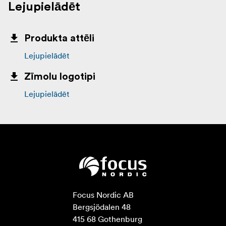
Lejupielādēt
Produkta attēli
Lejupielādēt
Zīmolu logotipi
Lejupielādēt
Focus Nordic AB

Bergsjödalen 48

415 68 Gothenburg
