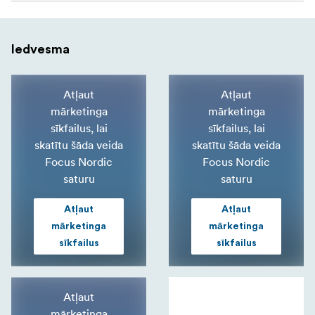
Iedvesma
Atļaut
Atļaut
mārketinga
mārketinga
sīkfailus, lai
sīkfailus, lai
skatītu šāda veida
skatītu šāda veida
Focus Nordic
Focus Nordic
saturu
saturu
Atļaut
Atļaut
mārketinga
mārketinga
sīkfailus
sīkfailus
Atļaut
mārketinga