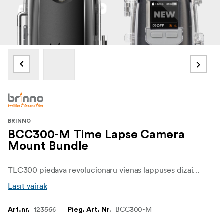
BRINNO
BCC300-M Time Lapse Camera
Mount Bundle
TLC300 piedāvā revolucionāru vienas lappuses dizainu, lai iestatītu laika intervāla parametrus, integrējot grafiku, uzņemšanas intervālu un attēla iestatījumus racionālā izvēlnē, padarot to par lietotājam visērtāko profesionālo laika intervāla kameru.
Lasīt vairāk
123566
BCC300-M
Art.nr.
Pieg. Art. Nr.