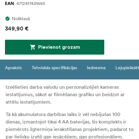
4712417431693
EAN
Noliktavā
349,90 €
Pievienot grozam
Apraksts
Tehniskās specifikācijas
Iedvesma
Lejupielādē
Izvēlieties darba valodu un personalizējiet kameras
iestatījumus, sākot ar filmēšanas grafiku un beidzot ar
attēlu iestatījumiem.
Tā kā akumulatora darbības laiks ir vēl nebijušas 100
dienas, izmantojot tikai 4 AA baterijas, šis komplekts ir
piemērots ilgtermiņa ierakstīšanas projektiem, padarot to
par lielisku izvēli gan iesācējiem, gan profesionāļiem.