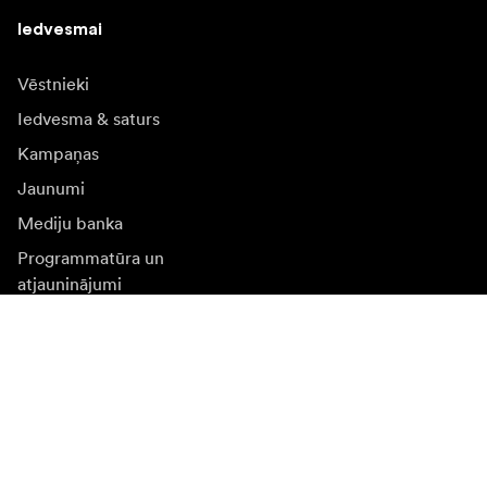
Iedvesmai
Vēstnieki
Iedvesma & saturs
Kampaņas
Jaunumi
Mediju banka
Programmatūra un
atjauninājumi
Abonēt jaunumu saņēmšanu
Saņemiet jaunākās ziņas par produktiem, iedvesmu un
īpašiem piedāvājumiem.