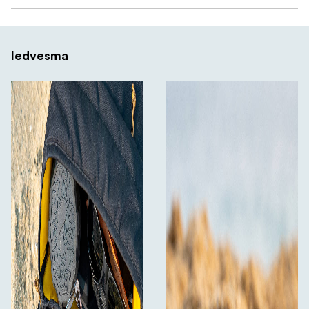
attēlu un saglabā asumu pat sarežģītās zemūdens
vidēs.
Iedvesma
Izgatavots no izturīgiem,
izturīgs, izturīgs dizains:
korozijizturīgiem materiāliem, lai izturētu dziļu
niršanu un ilgstošu lietošanu sālsūdens vidē.
Komplektā ir
Komplektā iekļauts aizsargvāciņš:
iekļauts pielāgots aizsargvāciņš, kas pasargā filtrus
no skrāpējumiem un triecieniem, kad tie netiek
izmantoti, un atvieglo aprīkojuma transportēšanu un
organizēšanu.
Neatkarīgi no tā,
Perfekts dažādiem dziļumiem:
vai snorkelējat pie ūdens virsmas vai nirstat dziļāk,
DiveMaster komplekts nodrošina optimālu
filtrēšanu katrai videi, nodrošinot, ka jūsu GoPro
filmētajos kadros ir iemūžināts zemūdens pasaules
skaistums un spilgtums.