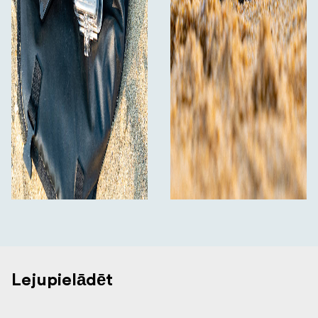
1x mikrošķiedras tīrīšanas lupatiņa
Lejupielādēt