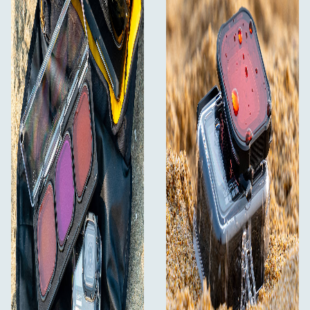
Ar PolarPro DiveMaster komplektu GoPro
HERO9/10/11/12/13 varat izcelt spilgtas krāsas un asas
detaļas, kas bieži vien pazūd zem ūdens.
Šis visaptverošais komplekts ļauj viegli uzņemt
satriecošus zemūdens kadrus neatkarīgi no tā, vai pētāt
tropiskos rifus, aļģu mežus vai kristāldzidras seklumus.
Droši ienirstiet un radiet neaizmirstamas atmiņas ar
profesionālas kvalitātes rezultātiem.
:
Kas ir iepakojumā
1x snorkel filtrs
1x sarkanais filtrs
1x purpursarkanais filtrs
1x futrālis