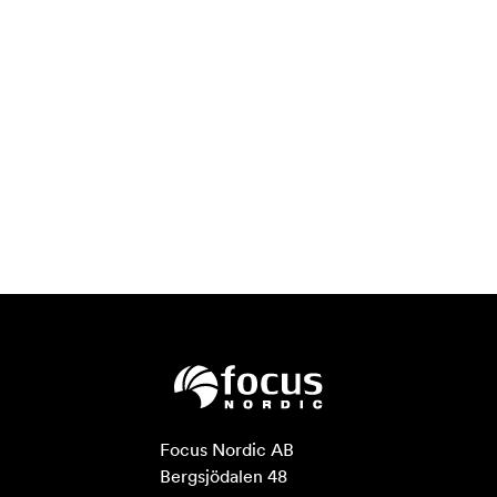
Focus Nordic AB

Bergsjödalen 48
