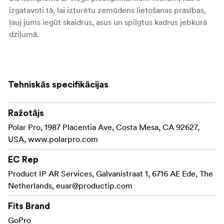
izgatavoti tā, lai izturētu zemūdens lietošanas prasības,
ļauj jums iegūt skaidrus, asus un spilgtus kadrus jebkurā
dziļumā.
Galvenās funkcijas un priekšrocības:
Komplektā ietilpst sarkanais filtrs
Tri būtiski filtri:
Tehniskās specifikācijas
tropu zilajiem ūdeņiem, purpursarkanais filtrs
zaļajiem ūdeņiem un snorkelēšanas filtrs sekliem,
dzidriem ūdeņiem, kas nodrošina spilgtas un
Ražotājs
reālistiskas krāsas dažādos dziļumos.
Polar Pro, 1987 Placentia Ave, Costa Mesa, CA 92627,
USA, www.polarpro.com
Filtri ir viegli
ātras nomaiņas sistēma:
piestiprināmi un noņemami, izmantojot vienkāršu
EC Rep
piespraužamu konstrukciju, kas ļauj ātri nomainīt
Product IP AR Services, Galvanistraat 1, 6716 AE Ede, The
filtrus, lai pielāgotos mainīgajiem ūdens apstākļiem.
Netherlands,
euar@productip.com
Katrs filtrs ir
Augstas kvalitātes optiskais stikls:
Fits Brand
izgatavots no augstākās kvalitātes optiskā stikla ar
GoPro
daudzslāņu pārklājumu, kas nodrošina kristāldzidru