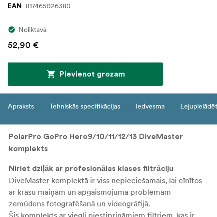
817465026380
EAN
Noliktavā
52,90 €
Pievienot grozam
Apraksts
Tehniskās specifikācijas
Iedvesma
Lejupielādē
PolarPro GoPro Hero9/10/11/12/13 DiveMaster
komplekts
Niriet dziļāk ar profesionālas klases filtrāciju
DiveMaster komplektā ir viss nepieciešamais, lai cīnītos
ar krāsu maiņām un apgaismojuma problēmām
zemūdens fotografēšanā un videogrāfijā.
Šis komplekts ar viegli piestiprināmiem filtriem, kas ir