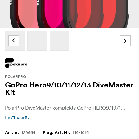
POLARPRO
GoPro Hero9/10/11/12/13 DiveMaster
Kit
PolarPro DiveMaster komplekts GoPro HERO9/10/11/12/13 ir labākais zemūdens filtru risinājums, lai uzņemtu spilgtus, augstas kvalitātes kadrus zem ūdens virsmas. Šis komplekts ir īpaši izstrādāts dziļūdens piedzīvojumiem, un tas nodrošina virkni būtisku filtru, kas uzlabo krāsu precizitāti un skaidrību dažādos zemūdens apstākļos. Neatkarīgi no tā, vai snorkelējat seklos ūdeņos vai nirstat zilajos dziļumos, DiveMaster komplekts nodrošina, ka katrs kadrs ir perfekti eksponēts un detalizēts.
Lasīt vairāk
129664
H9-1016
Art.nr.
Pieg. Art. Nr.