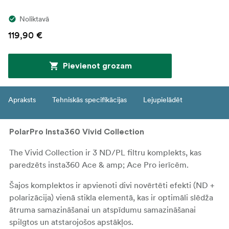
Noliktavā
119,90 €
Pievienot grozam
Apraksts
Tehniskās specifikācijas
Lejupielādēt
PolarPro Insta360 Vivid Collection
The Vivid Collection ir 3 ND/PL filtru komplekts, kas
paredzēts insta360 Ace & amp; Ace Pro ierīcēm.
Šajos komplektos ir apvienoti divi novērtēti efekti (ND +
polarizācija) vienā stikla elementā, kas ir optimāli slēdža
ātruma samazināšanai un atspīdumu samazināšanai
spilgtos un atstarojošos apstākļos.