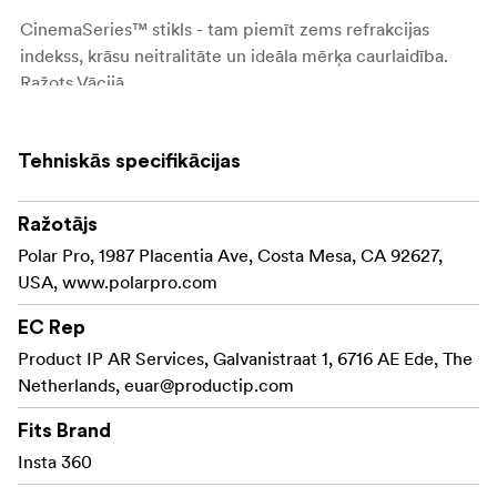
CinemaSeries™ stikls - tam piemīt zems refrakcijas
indekss, krāsu neitralitāte un ideāla mērķa caurlaidība.
Ražots Vācijā
Paketā ietilpst:
Tehniskās specifikācijas
1 gab ND8/PL
1gab ND16/PL
Ražotājs
Polar Pro, 1987 Placentia Ave, Costa Mesa, CA 92627,
1gab ND32/PL
USA, www.polarpro.com
1gab filtru uzglabāšanas futrālis
EC Rep
1gab Mikrošķiedras tīrīšanas lupatiņa
Product IP AR Services, Galvanistraat 1, 6716 AE Ede, The
Netherlands,
euar@productip.com
Fits Brand
Insta 360