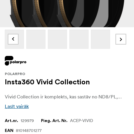
POLARPRO
Insta360 Vivid Collection
Vivid Collection ir komplekts, kas sastāv no ND8/PL, ND16/PL, ND32/PL filtriem Insta360 Ace & amp; Ace Pro ierīcēm
Lasīt vairāk
129979
ACEP-VIVID
Art.nr.
Pieg. Art. Nr.
810148701277
EAN