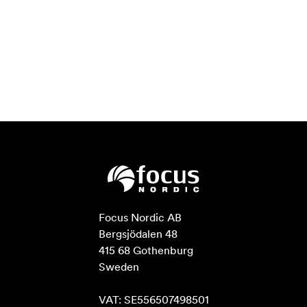
Focus Nordic AB

Bergsjödalen 48

415 68 Gothenburg

Sweden

VAT: SE556507498501