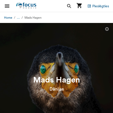
Pieslēgties
...
Home
Mads Hagen
Mads Hagen
Dānijas