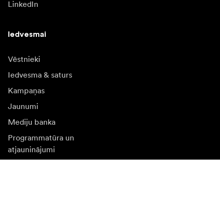
LinkedIn
Iedvesmai
Vēstnieki
Iedvesma & saturs
Kampaņas
Jaunumi
Mediju banka
Programmatūra un
atjauninājumi
Abonēt jaunumu saņēmšanu
Saņemiet jaunākās ziņas par produktiem, iedvesmu un