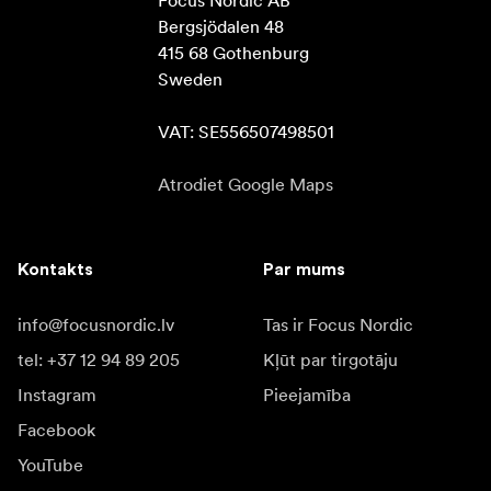
Focus Nordic AB

Bergsjödalen 48

415 68 Gothenburg

Sweden

VAT: SE556507498501
Atrodiet Google Maps
Kontakts
Par mums
info@focusnordic.lv
Tas ir Focus Nordic
tel: +37 12 94 89 205
Kļūt par tirgotāju
Instagram
Pieejamība
Facebook
YouTube