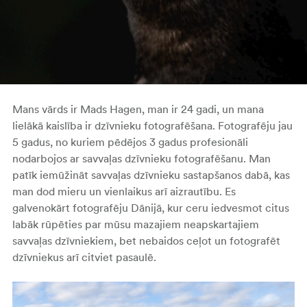
Mans vārds ir Mads Hagen, man ir 24 gadi, un mana
lielākā kaislība ir dzīvnieku fotografēšana. Fotografēju jau
5 gadus, no kuriem pēdējos 3 gadus profesionāli
nodarbojos ar savvaļas dzīvnieku fotografēšanu. Man
patīk iemūžināt savvaļas dzīvnieku sastapšanos dabā, kas
man dod mieru un vienlaikus arī aizrautību. Es
galvenokārt fotografēju Dānijā, kur ceru iedvesmot citus
labāk rūpēties par mūsu mazajiem neapskartajiem
savvaļas dzīvniekiem, bet nebaidos ceļot un fotografēt
dzīvniekus arī citviet pasaulē.