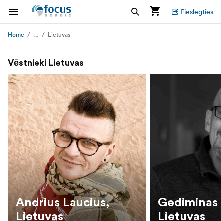
Pieslēgties
...
Home
Lietuvas
Vēstnieki Lietuvas
Andrius Laucius,
Gediminas 
Lietuvas
Lietuvas