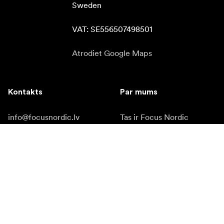
Sweden

VAT: SE556507498501
Atrodiet Google Maps
Kontakts
Par mums
info@focusnordic.lv
Tas ir Focus Nordic
tel: +37 12 94 89 205
Kļūt par tirgotāju
Instagram
Pieejamība
Facebook
YouTube
LinkedIn