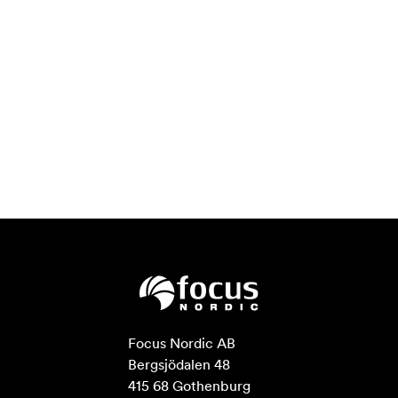
Focus Nordic AB

Bergsjödalen 48

415 68 Gothenburg
