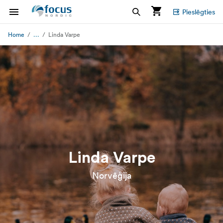
Pieslēgties
...
Home
Linda Varpe
Linda Varpe
Norvēģija