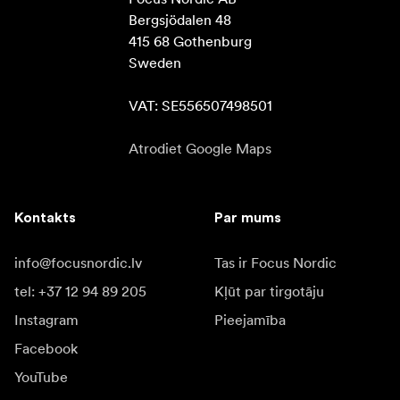
Bergsjödalen 48

415 68 Gothenburg

Sweden

VAT: SE556507498501
Atrodiet Google Maps
Kontakts
Par mums
info@focusnordic.lv
Tas ir Focus Nordic
tel: +37 12 94 89 205
Kļūt par tirgotāju
Instagram
Pieejamība
Facebook
YouTube