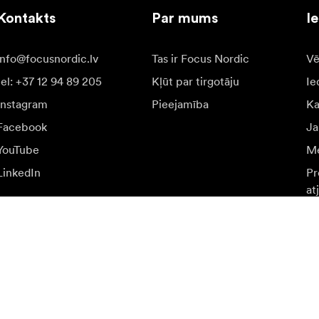
Kontakts
Par mums
I
info@focusnordic.lv
Tas ir Focus Nordic
Vē
tel: +37 12 94 89 205
Kļūt par tirgotāju
Ie
Instagram
Pieejamība
K
Facebook
Ja
YouTube
Me
LinkedIn
Pr
at
n īpašiem piedāvājumiem.