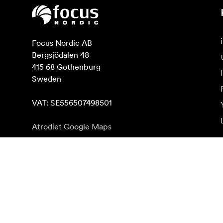
Focus Nordic AB

Bergsjödalen 48

415 68 Gothenburg

Sweden

VAT: SE556507498501
Atrodiet Google Maps
Abonēt jaunumu saņēmšanu
Saņemiet jaunākās ziņas par produktiem, iedvesmu u