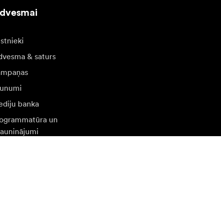
edvesmai
stnieki
dvesma & saturs
ampaņas
unumi
diju banka
ogrammatūra un
jauninājumi