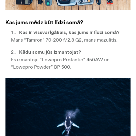
Kas jums mēdz būt līdzi somā?
Kas ir vissvarīgākais, kas jums ir līdzi somā?
Mans “Tamron” 70-200 f/2.8 G2, mans mazulītis.
Kādu somu jūs izmantojat?
Es izmantoju “Lowepro ProTactic” 450AW un
“Lowepro Powder” BP 500.