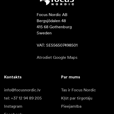
Focus Nordic AB

Bergsjödalen 48

415 68 Gothenburg

Sweden

VAT: SE556507498501
Atrodiet Google Maps
Kontakts
Par mums
info@focusnordic.lv
Tas ir Focus Nordic
tel: +37 12 94 89 205
Kļūt par tirgotāju
Instagram
Pieejamība