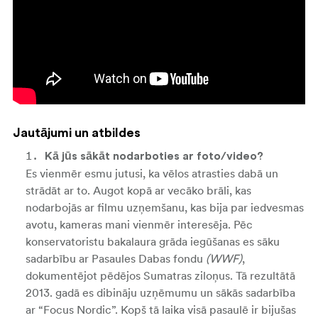
Jautājumi un atbildes
Kā jūs sākāt nodarboties ar foto/video?
Es vienmēr esmu jutusi, ka vēlos atrasties dabā un
strādāt ar to. Augot kopā ar vecāko brāli, kas
nodarbojās ar filmu uzņemšanu, kas bija par iedvesmas
avotu, kameras mani vienmēr interesēja. Pēc
konservatoristu bakalaura grāda iegūšanas es sāku
sadarbību ar Pasaules Dabas fondu
(WWF)
,
dokumentējot pēdējos Sumatras ziloņus. Tā rezultātā
2013. gadā es dibināju uzņēmumu un sākās sadarbība
ar “Focus Nordic”. Kopš tā laika visā pasaulē ir bijušas