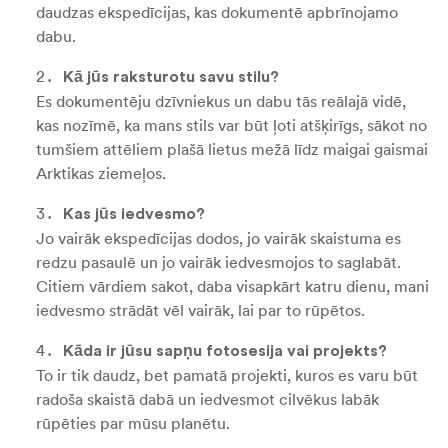
daudzas ekspedīcijas, kas dokumentē apbrīnojamo
dabu.
Kā jūs raksturotu savu stilu?
Es dokumentēju dzīvniekus un dabu tās reālajā vidē,
kas nozīmē, ka mans stils var būt ļoti atšķirīgs, sākot no
tumšiem attēliem plašā lietus mežā līdz maigai gaismai
Arktikas ziemeļos.
Kas jūs iedvesmo?
Jo vairāk ekspedīcijas dodos, jo vairāk skaistuma es
redzu pasaulē un jo vairāk iedvesmojos to saglabāt.
Citiem vārdiem sakot, daba visapkārt katru dienu, mani
iedvesmo strādāt vēl vairāk, lai par to rūpētos.
Kāda ir jūsu sapņu fotosesija vai projekts?
To ir tik daudz, bet pamatā projekti, kuros es varu būt
radoša skaistā dabā un iedvesmot cilvēkus labāk
rūpēties par mūsu planētu.