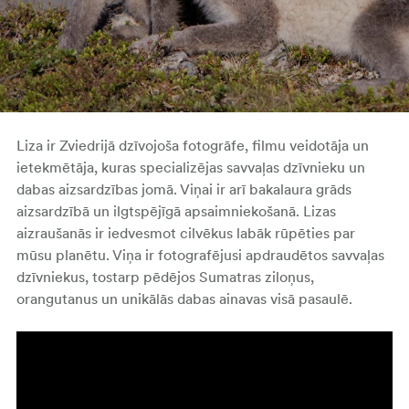
Liza ir Zviedrijā dzīvojoša fotogrāfe, filmu veidotāja un
ietekmētāja, kuras specializējas savvaļas dzīvnieku un
dabas aizsardzības jomā. Viņai ir arī bakalaura grāds
aizsardzībā un ilgtspējīgā apsaimniekošanā. Lizas
aizraušanās ir iedvesmot cilvēkus labāk rūpēties par
mūsu planētu. Viņa ir fotografējusi apdraudētos savvaļas
dzīvniekus, tostarp pēdējos Sumatras ziloņus,
orangutanus un unikālās dabas ainavas visā pasaulē.