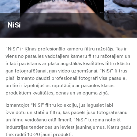
NiSi
“NiSi” ir Ķīnas profesionālo kameru filtru ražotājs. Tas ir
viens no pasaules vadošajiem kameru filtru ražotājiem un
ir labi pazīstams ar plašu augstākās kvalitātes filtru klāstu
gan fotografēšanai, gan video uzņemšanai. “NiSi” filtrus
plaši izmanto daudzi profesionāli fotogrāfi visā pasaulē,
un tie ir izpelnījušies reputāciju ar pasaules klases
produktiem kvalitātes, cenas un snieguma ziņā.
Izmantojot “NiSi” filtru kolekciju, jūs iegūsiet labi
izveidotu un stabilu filtru, kas pacels jūsu fotografēšanu
un filmu veidošanu citā līmenī. “NiSi” turpina noteikt
industrijas tendences un ieviest jauninājumus. Katru gadu
tiek radīti 10-20 jauni produkti.