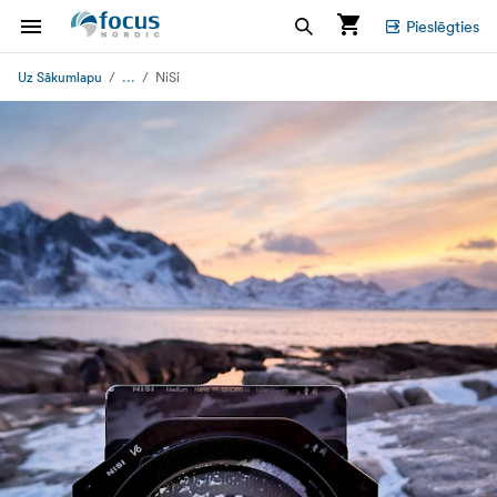
Pieslēgties
...
Uz Sākumlapu
NiSi