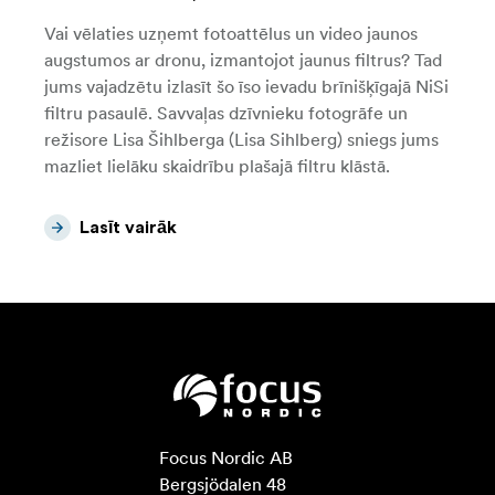
Vai vēlaties uzņemt fotoattēlus un video jaunos
augstumos ar dronu, izmantojot jaunus filtrus? Tad
jums vajadzētu izlasīt šo īso ievadu brīnišķīgajā NiSi
filtru pasaulē. Savvaļas dzīvnieku fotogrāfe un
režisore Lisa Šihlberga (Lisa Sihlberg) sniegs jums
mazliet lielāku skaidrību plašajā filtru klāstā.
Lasīt vairāk
Focus Nordic AB

Bergsjödalen 48
