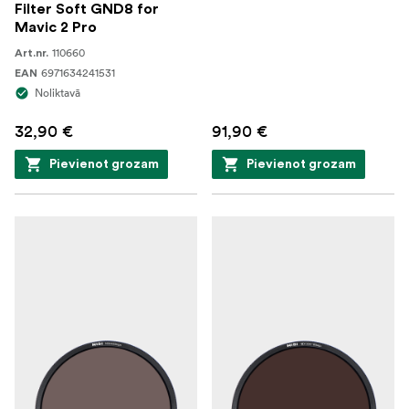
Filter Soft GND8 for
Mavic 2 Pro
110660
Art.nr.
6971634241531
EAN
Noliktavā
32,90 €
91,90 €
Pievienot grozam
Pievienot grozam