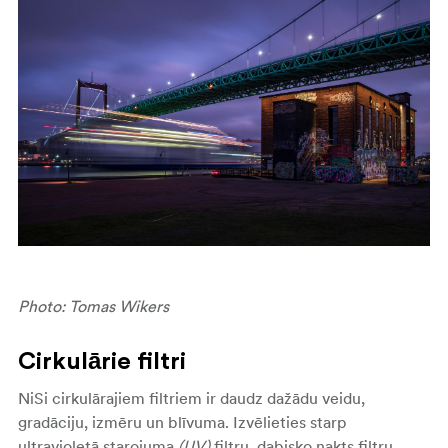
Photo: Tomas Wikers
Cirkulārie filtri
NiSi cirkulārajiem filtriem ir daudz dažādu veidu,
gradāciju, izmēru un blīvuma. Izvēlieties starp
ultravioletā starojuma
(UV)
filtru, dabisko nakts filtru,