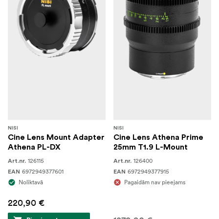
NISI
NISI
Cine Lens Mount Adapter
Cine Lens Athena Prime
Athena PL-DX
25mm T1.9 L-Mount
126115
126400
Art.nr.
Art.nr.
6972949377601
6972949377915
EAN
EAN
Noliktavā
Pagaidām nav pieejams
220,90 €