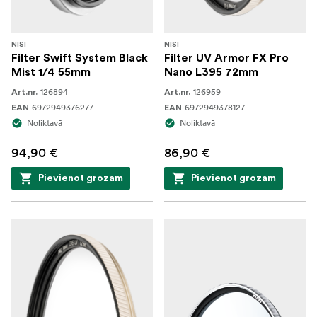
NISI
NISI
Filter Swift System Black
Filter UV Armor FX Pro
Mist 1/4 55mm
Nano L395 72mm
126894
126959
Art.nr.
Art.nr.
6972949376277
6972949378127
EAN
EAN
Noliktavā
Noliktavā
94,90 €
86,90 €
Pievienot grozam
Pievienot grozam