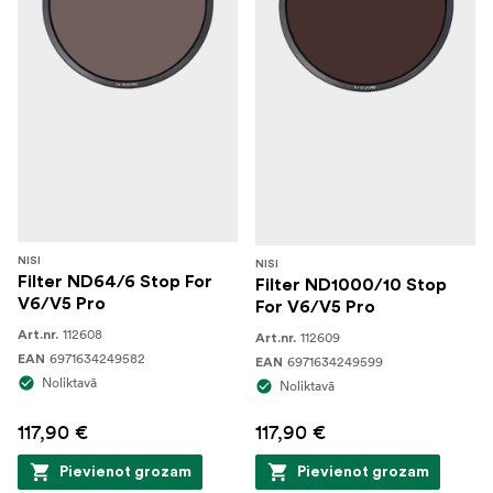
NISI
NISI
Filter ND64/6 Stop For
Filter ND1000/10 Stop
V6/V5 Pro
For V6/V5 Pro
112608
Art.nr.
112609
Art.nr.
6971634249582
EAN
6971634249599
EAN
Noliktavā
Noliktavā
117,90 €
117,90 €
Pievienot grozam
Pievienot grozam