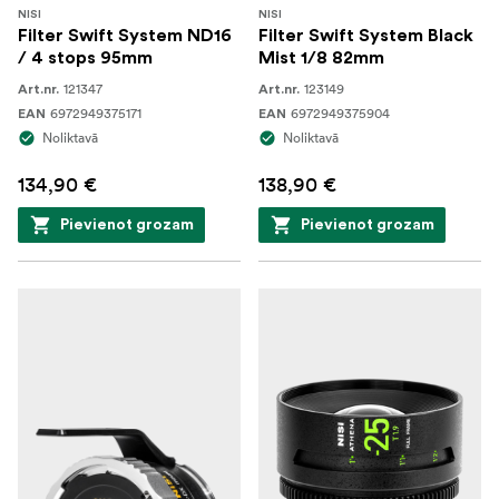
NISI
NISI
Filter Swift System ND16
Filter Swift System Black
/ 4 stops 95mm
Mist 1/8 82mm
121347
123149
Art.nr.
Art.nr.
6972949375171
6972949375904
EAN
EAN
Noliktavā
Noliktavā
134,90 €
138,90 €
Pievienot grozam
Pievienot grozam