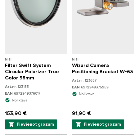
NISI
NISI
Filter Swift System
Wizard Camera
Circular Polarizer True
Positioning Bracket W-63
Color 95mm
123637
Art.nr.
123155
Art.nr.
6972949375959
EAN
6972949376017
EAN
Noliktavā
Noliktavā
153,90 €
91,90 €
Pievienot grozam
Pievienot grozam