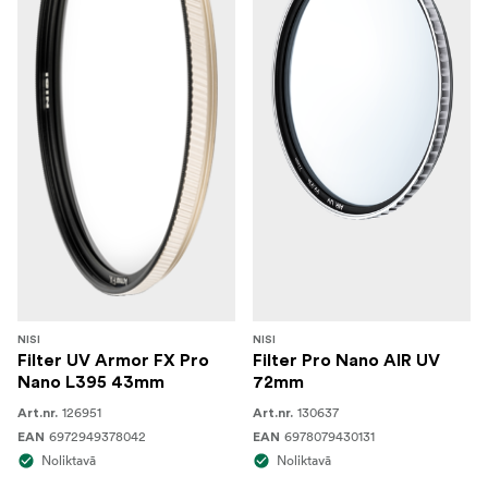
NISI
NISI
Filter UV Armor FX Pro
Filter Pro Nano AIR UV
Nano L395 43mm
72mm
126951
130637
Art.nr.
Art.nr.
6972949378042
6978079430131
EAN
EAN
Noliktavā
Noliktavā