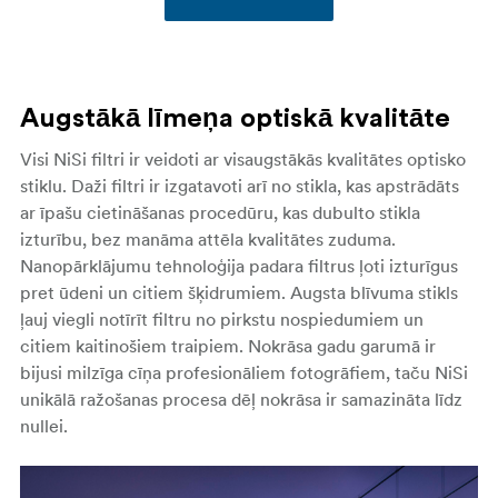
Augstākā līmeņa optiskā kvalitāte
Visi NiSi filtri ir veidoti ar visaugstākās kvalitātes optisko
stiklu. Daži filtri ir izgatavoti arī no stikla, kas apstrādāts
ar īpašu cietināšanas procedūru, kas dubulto stikla
izturību, bez manāma attēla kvalitātes zuduma.
Nanopārklājumu tehnoloģija padara filtrus ļoti izturīgus
pret ūdeni un citiem šķidrumiem. Augsta blīvuma stikls
ļauj viegli notīrīt filtru no pirkstu nospiedumiem un
citiem kaitinošiem traipiem. Nokrāsa gadu garumā ir
bijusi milzīga cīņa profesionāliem fotogrāfiem, taču NiSi
unikālā ražošanas procesa dēļ nokrāsa ir samazināta līdz
nullei.