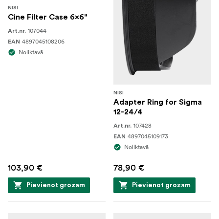
NISI
Cine Filter Case 6x6"
107044
Art.nr.
4897045108206
EAN
Noliktavā
NISI
Adapter Ring for Sigma
12-24/4
107428
Art.nr.
4897045109173
EAN
Noliktavā
103,90 €
78,90 €
Pievienot grozam
Pievienot grozam