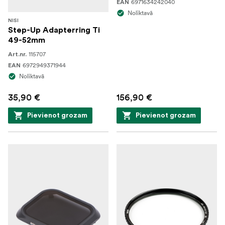
6971634242040
EAN
Noliktavā
NISI
Step-Up Adapterring Ti
49-52mm
115707
Art.nr.
6972949371944
EAN
Noliktavā
35,90 €
156,90 €
Pievienot grozam
Pievienot grozam