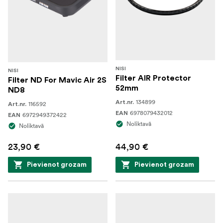
NISI
NISI
Filter AIR Protector
Filter ND For Mavic Air 2S
52mm
ND8
134899
Art.nr.
116592
Art.nr.
6978079432012
EAN
6972949372422
EAN
Noliktavā
Noliktavā
23,90 €
44,90 €
Pievienot grozam
Pievienot grozam