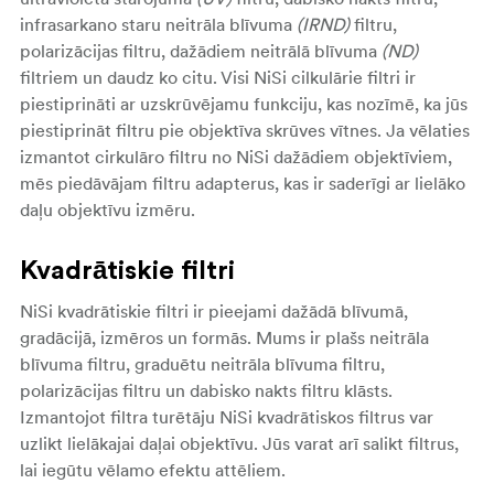
infrasarkano staru neitrāla blīvuma
(IRND)
filtru,
polarizācijas filtru, dažādiem neitrālā blīvuma
(ND)
filtriem un daudz ko citu. Visi NiSi cilkulārie filtri ir
piestiprināti ar uzskrūvējamu funkciju, kas nozīmē, ka jūs
piestiprināt filtru pie objektīva skrūves vītnes. Ja vēlaties
izmantot cirkulāro filtru no NiSi dažādiem objektīviem,
mēs piedāvājam filtru adapterus, kas ir saderīgi ar lielāko
daļu objektīvu izmēru.
Kvadrātiskie filtri
NiSi kvadrātiskie filtri ir pieejami dažādā blīvumā,
gradācijā, izmēros un formās. Mums ir plašs neitrāla
blīvuma filtru, graduētu neitrāla blīvuma filtru,
polarizācijas filtru un dabisko nakts filtru klāsts.
Izmantojot filtra turētāju NiSi kvadrātiskos filtrus var
uzlikt lielākajai daļai objektīvu. Jūs varat arī salikt filtrus,
lai iegūtu vēlamo efektu attēliem.