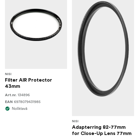
NISI
Filter AIR Protector
43mm
134896
Art.nr.
6978079431985
EAN
Noliktavā
NISI
Adapterring 82-77mm
for Close-Up Lens 77mm