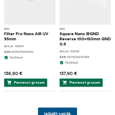
NISI
NISI
Filter Pro Nano AIR UV
Square Nano IRGND
95mm
Reverse 100x150mm GND
0.9
130641
Art.nr.
106919
6978079430162
Art.nr.
EAN
6971634242989
Noliktavā
EAN
Noliktavā
136,90 €
137,90 €
Pievienot grozam
Pievienot grozam
Ielādēt vairāk