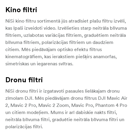
Kino filtri
NiSi kino filtru sortimentā jūs atradīsiet plašu filtru izvēli,
kas īpaši izveidoti video. Izvēlieties starp neitrāla blīvuma
filtriem, uzlabotas variācijas filtriem, graduētiem neitrāla
blīvuma filtriem, polarizācijas filtriem un daudziem
citiem. Mēs piedāvājam optisko efektu filtrus
kinematogrāfiem, kas ierakstiem piešķirs anamorfas,
simetriskas un iegarenas svītras.
Dronu filtri
NiSi dronu filtri ir izgatavoti pasaules lielākajam dronu
zīmolam DJI. Mēs piedāvājam dronu filtrus DJI Mavic Air
2, Mavic 2 Pro, Mavic 2 Zoom, Mavic Pro, Phantom 4 Pro
un citiem modeļiem. Mums ir arī dabiskie nakts filtri,
neitrāla blīvuma filtri, graduētie neitrāla blīvuma filtri un
polarizācijas filtri.