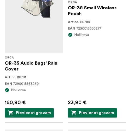
ORCA
OR-38 Small Wireless
Pouch
110784
Art.nr.
7290015563277
EAN
Noliktavā
ORCA
OR-35 Audio Bags' Rain
Cover
110781
Art.nr.
7290015563260
EAN
Noliktavā
160,90 €
23,90 €
Pievienot grozam
Pievienot grozam