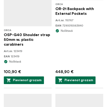
ORCA
OR-21 Backpack with
External Pockets
110767
Art.nr.
7290015563840
EAN
Noliktavā
ORCA
OSP-G40 Shoulder strap
50mm w. plastic
carabiners
123419
Art.nr.
123419
EAN
Noliktavā
100,90 €
448,90 €
Pievienot grozam
Pievienot grozam