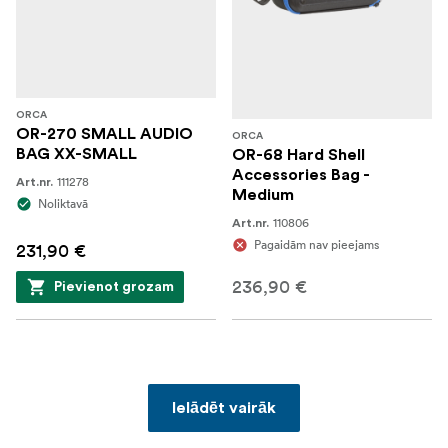
ORCA
OR-270 SMALL AUDIO
ORCA
BAG XX-SMALL
OR-68 Hard Shell
Accessories Bag -
111278
Art.nr.
Medium
Noliktavā
110806
Art.nr.
Pagaidām nav pieejams
231,90 €
236,90 €
Pievienot grozam
Ielādēt vairāk