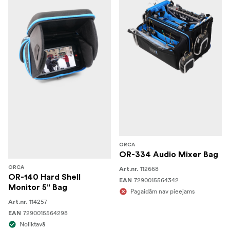
ORCA
OR-334 Audio Mixer Bag
ORCA
112668
Art.nr.
OR-140 Hard Shell
7290015564342
EAN
Monitor 5" Bag
Pagaidām nav pieejams
114257
Art.nr.
7290015564298
EAN
Noliktavā