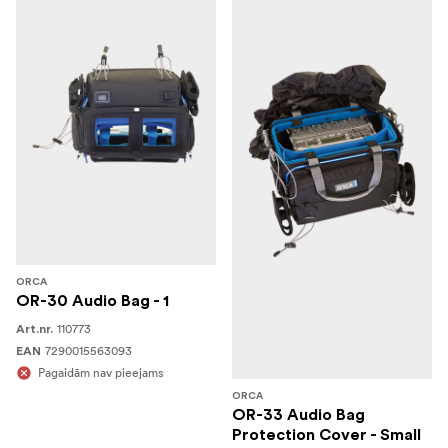
ORCA
OR-30 Audio Bag - 1
110773
Art.nr.
7290015563093
EAN
Pagaidām nav pieejams
ORCA
OR-33 Audio Bag
Protection Cover - Small