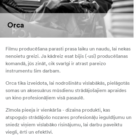
Orca
Filmu producēšana parasti prasa laiku un naudu, lai nekas
nenoietu greizi. Ja kādreiz esat bijis (-usi) producēšanas
komandā, jūs zināt, cik svarīgi ir atrast pareizo
instrumentu šim darbam.
Orca tika izveidota, lai nodrošinātu vislabākās, pielāgotās
somas un aksesuārus mūsdienu strādājošajiem apraides
un kino profesionāļiem visā pasaulē.
Zīmola pieeja ir vienkārša - dizaina produkti, kas
atspoguļo strādājošo nozares profesionāļu ieguldījumu un
sniedz viņiem vislabāko risinājumu, lai darbu paveiktu
viegli, ērti un efektīvi.