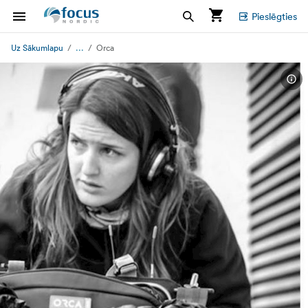
Pieslēgties
...
Uz Sākumlapu
Orca