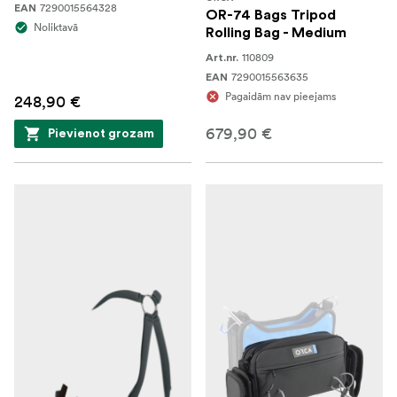
7290015564328
EAN
OR-74 Bags Tripod
Noliktavā
Rolling Bag - Medium
110809
Art.nr.
7290015563635
EAN
Pagaidām nav pieejams
248,90 €
679,90 €
Pievienot grozam