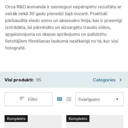
Orca R&D komanda ir sasniegusi nepārspētu rezultātu ar
vairāk nekā 30 gadu pieredzi šajā nozarē. Praktiski
pārbaudīta viedo somu un aksesuāru līnija, kas ir prasmīgi
izstrādāta, lai pārnēsātu un aizsargātu trauslo video,
apgaismojuma un skaņas aprīkojumu un palīdzētu
lietotājiem filmēšanas laukumā neatkarīgi no tā, kur viņi
fotografē.
95
Categories
Visi produkti
:
Filtri
Komplekts
Komplekts