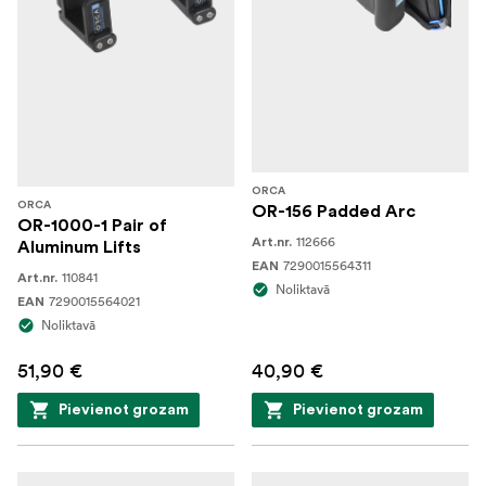
ORCA
ORCA
OR-156 Padded Arc
OR-1000-1 Pair of
112666
Art.nr.
Aluminum Lifts
7290015564311
EAN
110841
Art.nr.
Noliktavā
7290015564021
EAN
Noliktavā
51,90 €
40,90 €
Pievienot grozam
Pievienot grozam