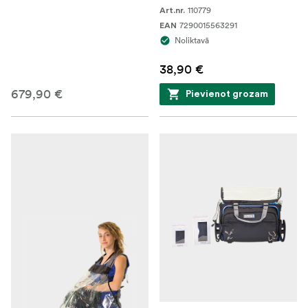
110779
Art.nr.
7290015563291
EAN
Noliktavā
38,90 €
679,90 €
Pievienot grozam