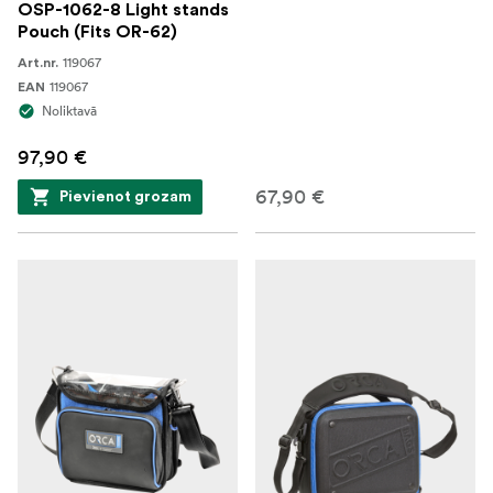
OSP-1062-8 Light stands
Pouch (Fits OR-62)
119067
Art.nr.
119067
EAN
Noliktavā
97,90 €
67,90 €
Pievienot grozam