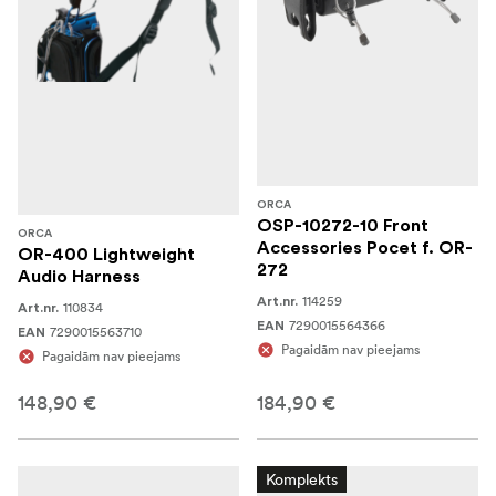
ORCA
OSP-10272-10 Front
ORCA
Accessories Pocet f. OR-
OR-400 Lightweight
272
Audio Harness
114259
Art.nr.
110834
Art.nr.
7290015564366
EAN
7290015563710
EAN
Pagaidām nav pieejams
Pagaidām nav pieejams
148,90 €
184,90 €
Komplekts