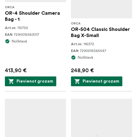
ORCA
OR-4 Shoulder Camera
Bag - 1
ORCA
110755
Art.nr.
OR-504 Classic Shoulder
7290015563017
EAN
Bag X-Small
Noliktavā
116372
Art.nr.
7290015565547
EAN
Noliktavā
413,90 €
248,90 €
Pievienot grozam
Pievienot grozam