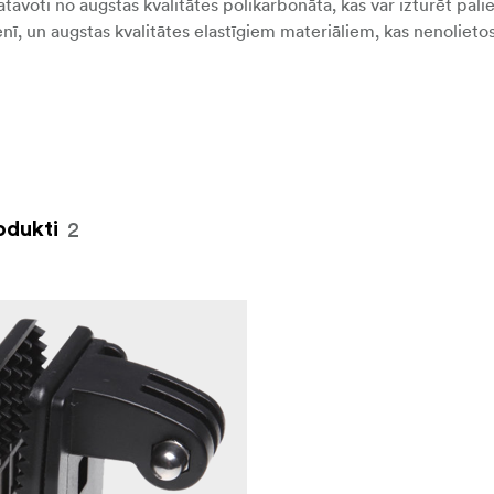
avoti no augstas kvalitātes polikarbonāta, kas var izturēt paliel
denī, un augstas kvalitātes elastīgiem materiāliem, kas nenolieto
2
odukti