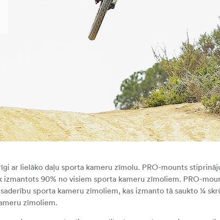
gi ar lielāko daļu sporta kameru zīmolu. PRO-mounts stiprināj
 tiek izmantots 90% no visiem sporta kameru zīmoliem. PRO-mou
o saderību sporta kameru zīmoliem, kas izmanto tā saukto ¼ sk
kameru zīmoliem.