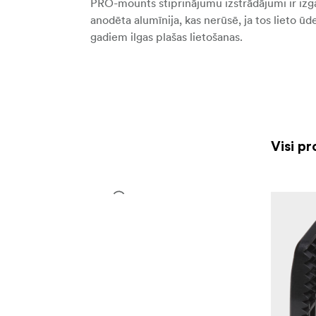
PRO-mounts stiprinājumu izstrādājumi ir izgat
anodēta alumīnija, kas nerūsē, ja tos lieto ū
gadiem ilgas plašas lietošanas.
Visi pr