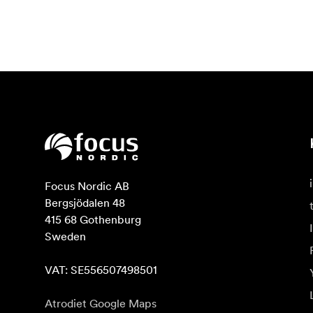
Focus Nordic AB

Bergsjödalen 48

415 68 Gothenburg

Sweden

VAT: SE556507498501
Atrodiet Google Maps