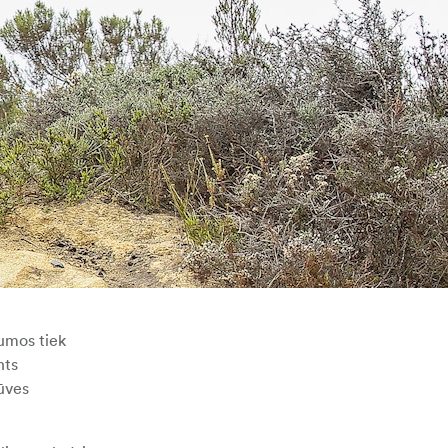
umos tiek
nts
rūves