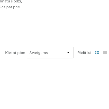
inātu slodzi,
sies pat pēc
Kārtot pēc
:
Rādīt kā