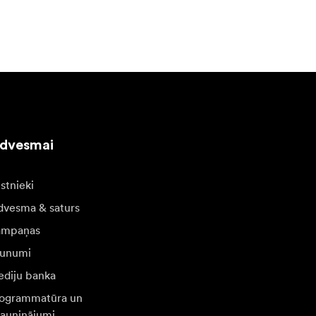
edvesmai
stnieki
dvesma & saturs
ampaņas
unumi
diju banka
ogrammatūra un
jauninājumi