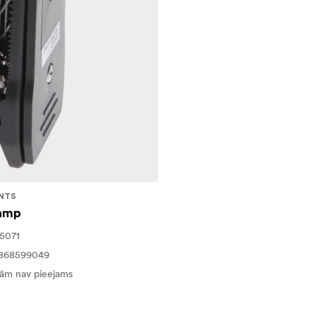
NTS
amp
5071
8868599049
ām nav pieejams