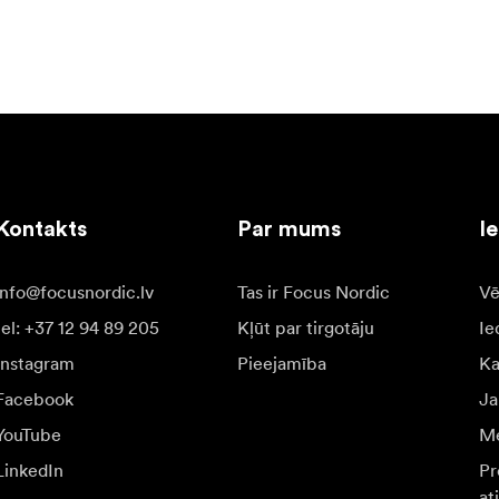
Kontakts
Par mums
I
info@focusnordic.lv
Tas ir Focus Nordic
Vē
tel: +37 12 94 89 205
Kļūt par tirgotāju
Ie
Instagram
Pieejamība
K
Facebook
Ja
YouTube
Me
LinkedIn
Pr
at