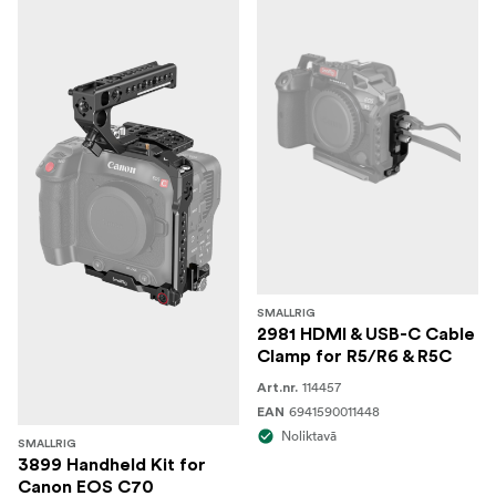
SMALLRIG
2981 HDMI & USB-C Cable
Clamp for R5/R6 & R5C
114457
Art.nr.
6941590011448
EAN
Noliktavā
SMALLRIG
3899 Handheld Kit for
Canon EOS C70