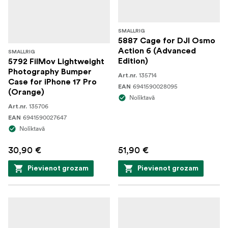
SMALLRIG
5887 Cage for DJI Osmo
Action 6 (Advanced
SMALLRIG
Edition)
5792 FilMov Lightweight
Photography Bumper
135714
Art.nr.
Case for iPhone 17 Pro
6941590028095
EAN
(Orange)
Noliktavā
135706
Art.nr.
6941590027647
EAN
Noliktavā
30,90 €
51,90 €
Pievienot grozam
Pievienot grozam