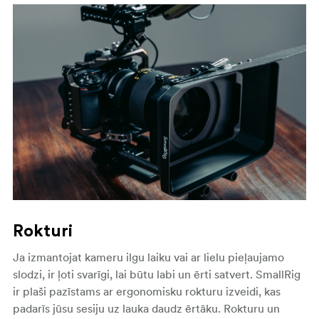
Rokturi
Ja izmantojat kameru ilgu laiku vai ar lielu pieļaujamo
slodzi, ir ļoti svarīgi, lai būtu labi un ērti satvert.
SmallRig
ir plaši pazīstams ar ergonomisku rokturu izveidi, kas
padarīs jūsu sesiju uz lauka daudz ērtāku. Rokturu un