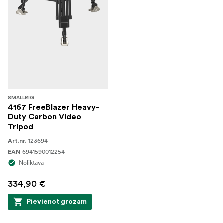
SMALLRIG
4167 FreeBlazer Heavy-
Duty Carbon Video
Tripod
123694
Art.nr.
6941590012254
EAN
Noliktavā
334,90 €
Pievienot grozam