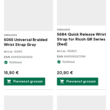
SMALLRIG
5684 Quick Release Wrist
SMALLRIG
Strap for Ricoh GR Series
5055 Universal Braided
(Red)
Wrist Strap Gray
135853
129911
Art.nr.
Art.nr.
6941590027098
6941590020402
EAN
EAN
Noliktavā
Noliktavā
15,90 €
20,90 €
Pievienot grozam
Pievienot grozam