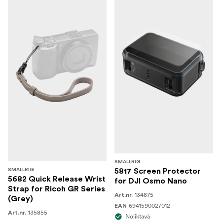
SMALLRIG
SMALLRIG
5817 Screen Protector
5682 Quick Release Wrist
for DJI Osmo Nano
Strap for Ricoh GR Series
134875
Art.nr.
(Grey)
6941590027012
EAN
135855
Art.nr.
Noliktavā