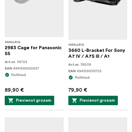
SMALLRIG
SMALLRIG
2983 Cage for Panasonic
3660 L-Bracket For Sony
S5
A7 IV / A7S III / A1
114724
Art.nr.
118209
Art.nr.
6941590002637
EAN
6941590013725
EAN
Noliktavā
Noliktavā
89,90 €
79,90 €
Pievienot grozam
Pievienot grozam