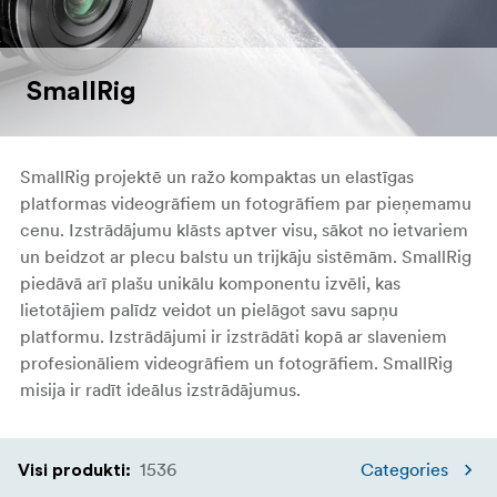
SmallRig
SmallRig
projektē un ražo kompaktas un elastīgas
platformas videogrāfiem un fotogrāfiem par pieņemamu
cenu. Izstrādājumu klāsts aptver visu, sākot no ietvariem
un beidzot ar plecu balstu un trijkāju sistēmām.
SmallRig
piedāvā arī plašu unikālu komponentu izvēli, kas
lietotājiem palīdz veidot un pielāgot savu sapņu
platformu. Izstrādājumi ir izstrādāti kopā ar slaveniem
profesionāliem videogrāfiem un fotogrāfiem. SmallRig
misija ir radīt ideālus izstrādājumus.
1536
Categories
Visi produkti
: