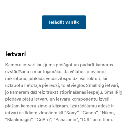
Ielādēt vairāk
Ietvari
Kameru ietvari ļauj jums pielāgot un padarīt kameras
uzstādīšanu izmantojamāku. Ja vēlaties pievienot
mikrofonu, jebkāda veida zibspuldzi vai rokturi, lai
uzlabotu lietotāja pieredzi, to atvieglos SmallRig ietvari,
jo kamerām dažreiz trūkst stiprināšanas iespēju.
SmallRig
piedāvā plašu ietvaru un ietvaru komponentu izvēli
plašam kameru zīmolu klāstam. Izstrādājumu atlasē ir
ietvari ir tādiem zīmoliem kā “Sony”, “Canon”, “Nikon,
“Blackmagic”, “GoPro”, “Panasonic”, “DJI” un citiem.