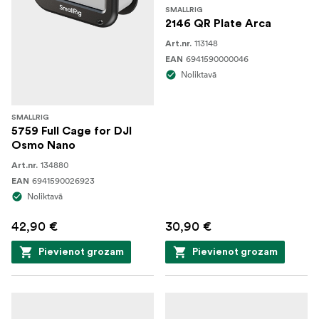
SMALLRIG
2146 QR Plate Arca
113148
Art.nr.
6941590000046
EAN
Noliktavā
SMALLRIG
5759 Full Cage for DJI
Osmo Nano
134880
Art.nr.
6941590026923
EAN
Noliktavā
42,90 €
30,90 €
Pievienot grozam
Pievienot grozam