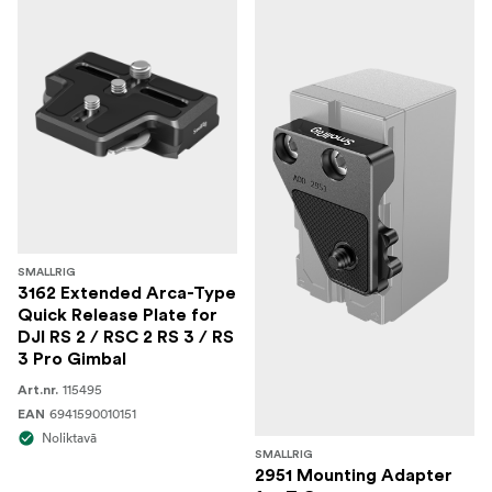
SMALLRIG
3162 Extended Arca-Type
Quick Release Plate for
DJI RS 2 / RSC 2 RS 3 / RS
3 Pro Gimbal
115495
Art.nr.
6941590010151
EAN
Noliktavā
SMALLRIG
2951 Mounting Adapter