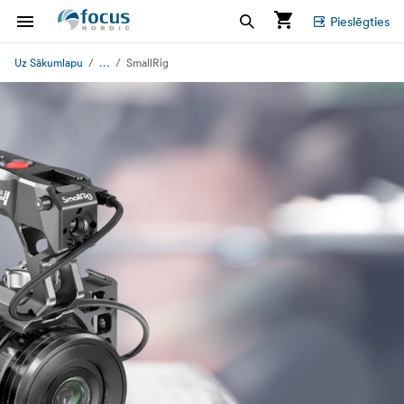
Pieslēgties
...
Uz Sākumlapu
SmallRig