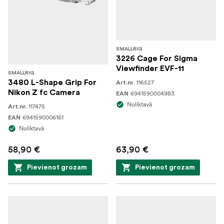
SMALLRIG
3226 Cage For Sigma
Viewfinder EVF-11
SMALLRIG
3480 L-Shape Grip For
116527
Art.nr.
Nikon Z fc Camera
6941590004983
EAN
Noliktavā
117475
Art.nr.
6941590006161
EAN
Noliktavā
58,90 €
63,90 €
Pievienot grozam
Pievienot grozam