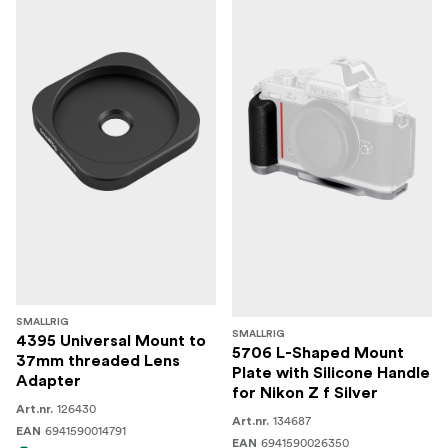
SMALLRIG
SMALLRIG
4395 Universal Mount to
5706 L-Shaped Mount
37mm threaded Lens
Plate with Silicone Handle
Adapter
for Nikon Z f Silver
126430
Art.nr.
134687
Art.nr.
6941590014791
EAN
6941590026350
EAN