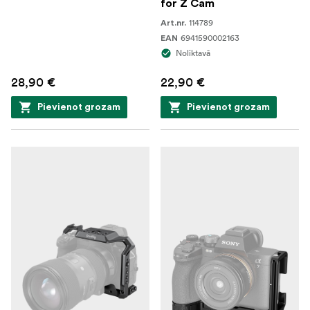
for Z Cam
114789
Art.nr.
6941590002163
EAN
Noliktavā
28,90 €
22,90 €
Pievienot grozam
Pievienot grozam