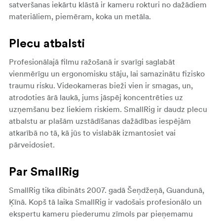
satveršanas iekārtu klāstā ir kameru rokturi no dažādiem
materiāliem, piemēram, koka un metāla.
Plecu atbalsti
Profesionālajā filmu ražošanā ir svarīgi saglabāt
vienmērīgu un ergonomisku stāju, lai samazinātu fizisko
traumu risku. Videokameras bieži vien ir smagas, un,
atrodoties ārā laukā, jums jāspēj koncentrēties uz
uzņemšanu bez liekiem riskiem. SmallRig ir daudz plecu
atbalstu ar plašām uzstādīšanas dažādības iespējām
atkarībā no tā, kā jūs to vislabāk izmantosiet vai
pārveidosiet.
Par SmallRig
SmallRig
tika dibināts 2007. gadā Šeņdžeņā, Guandunā,
Ķīnā. Kopš tā laika
SmallRig ir vadošais profesionālo un
ekspertu kameru piederumu zīmols par pieņemamu