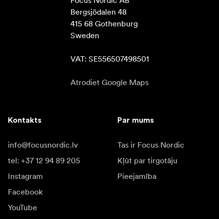
Focus Nordic AB

Bergsjödalen 48

415 68 Gothenburg

Sweden

VAT: SE556507498501
Atrodiet Google Maps
Kontakts
Par mums
info@focusnordic.lv
Tas ir Focus Nordic
tel: +37 12 94 89 205
Kļūt par tirgotāju
Instagram
Pieejamība
Facebook
YouTube