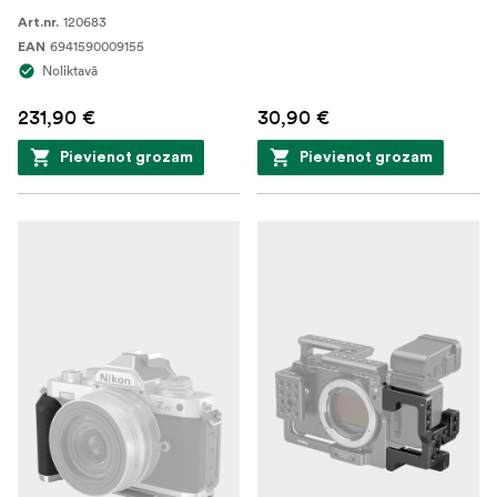
120683
Art.nr.
6941590009155
EAN
Noliktavā
231,90 €
30,90 €
Pievienot grozam
Pievienot grozam