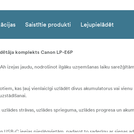
ācijas
Saistītie produkti
Lejupielādēt
ādētāja komplekts Canon LP-E6P
h izejas jaudu, nodrošinot ilgāku uzņemšanas laiku sarežģītā
lotiem, kas ļauj vienlaicīgi uzlādēt divus akumulatorus vai vien
 uzstādīšanai.
ka uzlādes strāvas, uzlādes sprieguma, uzlādes progresa un aku
gan USB-C ieejas pieslēgvietām, padarot to saderīgu ar sienas a