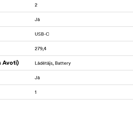
2
Jā
USB-C
279,4
va: 1 A
 Avoti)
Lādētājs, Battery
Jā
/ 5D Mark IV / 6D / 6DMark II / 7D / 7D Mark II / 60D / 60Da
1
 / R5 / R6 / R5C / R7 / R6 Mark II / R5 Mark II