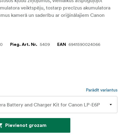
stošos kļūdu ziņojumus, vienlaikus atspoguļojot
umulatora veiktspēju, tostarp precīzus akumulatora
umus kamerā un saderību ar oriģinālajiem Canon
30
5409
6941590024066
Pieg. Art. Nr.
EAN
Parādīt variantus
Pievienot grozam