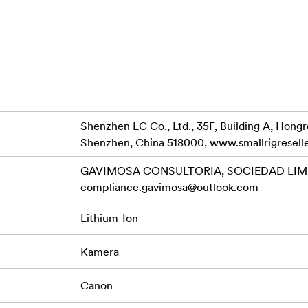
šinot daudzpusīgas uzlādes iespējas.
Ah
Shenzhen LC Co., Ltd., 35F, Building A, Hong
Shenzhen, China 518000, www.smallrigresell
GAVIMOSA CONSULTORIA, SOCIEDAD LIMIT
compliance.gavimosa@outlook.com
Lithium-Ion
Kamera
Canon