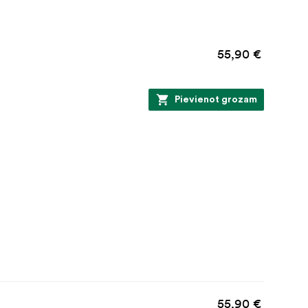
55,90 €
Pievienot grozam
55,90 €