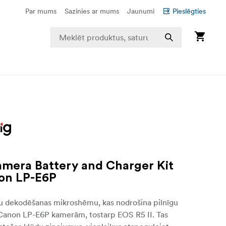
Par mums
Sazinies ar mums
Jaunumi
Pieslēgties
mera Battery and Charger Kit
on LP-E6P
gu dekodēšanas mikroshēmu, kas nodrošina pilnīgu
 Canon LP-E6P kamerām, tostarp EOS R5 II. Tas