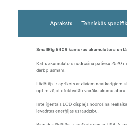
Apraksts
Tehniskās specifik
SmallRig 5409 kameras akumulatora un l
Katrs akumulators nodrošina patiesu 2520 mA
darbplūsmām.
Lādētājs ir aprīkots ar diviem neatkarīgiem s
optimizējot efektivitāti vairāku akumulatoru
Inteliģentais LCD displejs nodrošina reāllai
ievadītās enerģijas uzraudzību.
Papildus lādētājs ir aprīkots gan ar USB-A, 