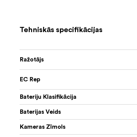
auto lādētājiem un barošanas bankām, nodro
Sertifikācijas: FCC, CE, RoHS, ISED
Tehniskās specifikācijas
Baterijas specifikācijas:
Nominālā baterijas ietilpība: 2520 m
Nominālais spriegums: 7.2V
Ražotājs
Normatīvā jauda: 2520 mAh
EC Rep
Noteiktā enerģija: 18,144Wh
Likvidācijas spriegums: 8,4 V
Bateriju Klasifikācija
Maksimālā izlādes strāva: 6A
Baterijas Veids
Izlādes atslēguma spriegums: 5 V
Kameras Zīmols