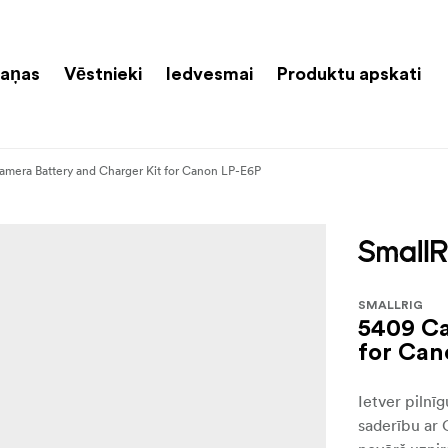
aņas
Vēstnieki
Iedvesmai
Produktu apskati
mera Battery and Charger Kit for Canon LP-E6P
SMALLRIG
5409 Ca
for Can
Ietver pilnī
saderību ar