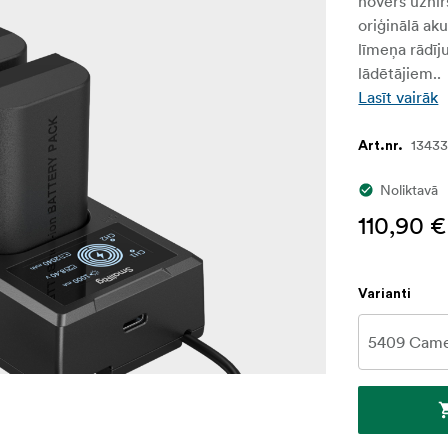
novērš uznir
oriģinālā ak
līmeņa rādīj
lādētājiem..
Lasīt vairāk
1343
Art.nr.
Noliktavā
110,90 €
Varianti