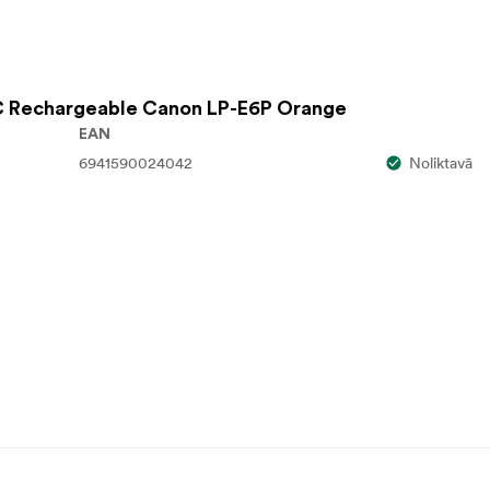
s
C Rechargeable Canon LP-E6P Orange
EAN
6941590024042
Noliktavā