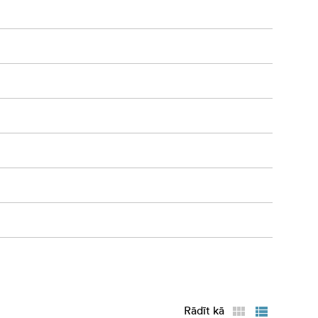
 / 70D / 80D
Rādīt kā