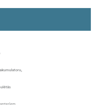
m
u akumulatoru,
mulētās
dapteriem,