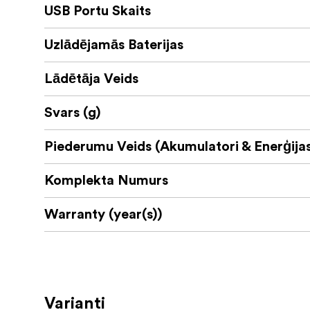
Lādētāja specifikācijas:
USB Portu Skaits
USB-A ievade: 5V⎓2,1A
Uzlādējamās Baterijas
USB-C ieeja: 5V⎓2.1A
Izejas spriegums: 8.4V
Lādētāja Veids
Izejas strāva: 1A
Svars (g)
Darbības temperatūra: 1 A
Izejas strā
Piederumu Veids (Akumulatori & Enerģijas
Saderība:
Komplekta Numurs
Canon EOS 5D Mark II / 5D Mark III 
Warranty (year(s))
/ 90D / XC10 / XC15 / 5DS / 5DSR / R
Paketā ietilpst:
2x LP-E6P kameras akumulators
Varianti