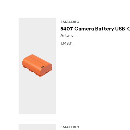
2x akumulatora vāks
E6P-BR26 kameras akumulatora lādētāj
SMALLRIG
Uzīvotāja rokasgrāmata
5407 Camera Battery USB-
Art.nr.
134331
SMALLRIG