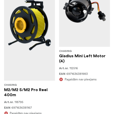
CHASING
Gladius Mini Left Motor
(4)
112516
Art.nr.
6971636381983
EAN
Pagaidām nav pieejams
CHASING
M2/M2 S/M2 Pro Reel
400m
118795
Art.nr.
6971636381167
EAN
Pagaidām nav pieejams