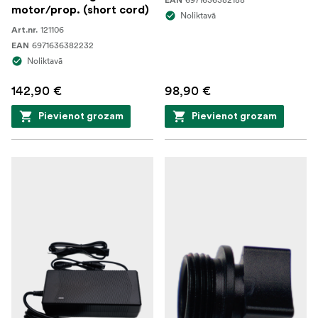
EAN
motor/prop. (short cord)
Noliktavā
121106
Art.nr.
6971636382232
EAN
Noliktavā
142,90 €
98,90 €
Pievienot grozam
Pievienot grozam