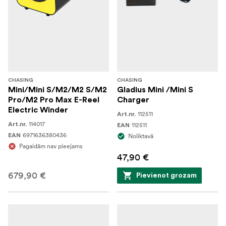
CHASING
CHASING
Mini/Mini S/M2/M2 S/M2
Gladius Mini /Mini S
Pro/M2 Pro Max E-Reel
Charger
Electric Winder
112511
Art.nr.
114017
Art.nr.
112511
EAN
6971636380436
EAN
Noliktavā
Pagaidām nav pieejams
47,90 €
679,90 €
Pievienot grozam