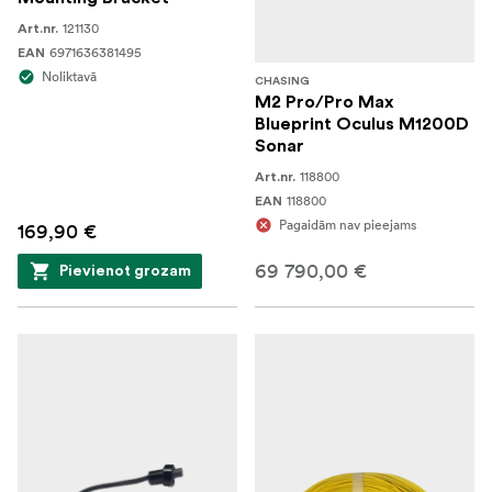
121130
Art.nr.
6971636381495
EAN
Noliktavā
CHASING
M2 Pro/Pro Max
Blueprint Oculus M1200D
Sonar
118800
Art.nr.
118800
EAN
Pagaidām nav pieejams
169,90 €
69 790,00 €
Pievienot grozam