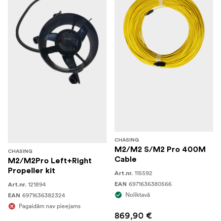
CHASING
M2/M2 S/M2 Pro 400M
CHASING
Cable
M2/M2Pro Left+Right
Propeller kit
115592
Art.nr.
6971636380566
121894
EAN
Art.nr.
Noliktavā
6971636382324
EAN
Pagaidām nav pieejams
869,90 €