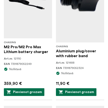
CHASING
M2 Pro/M2 Pro Max
CHASING
Aluminium plug/cover
Lithium battery charger
with rubber band
121110
Art.nr.
121488
Art.nr.
7391879052249
EAN
7391879052324
EAN
Noliktavā
Noliktavā
359,90 €
11,90 €
Pievienot grozam
Pievienot grozam