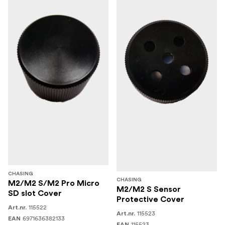
CHASING
CHASING
M2/M2 S/M2 Pro Micro
M2/M2 S Sensor
SD slot Cover
Protective Cover
115522
Art.nr.
115523
Art.nr.
6971636382133
EAN
115523
EAN