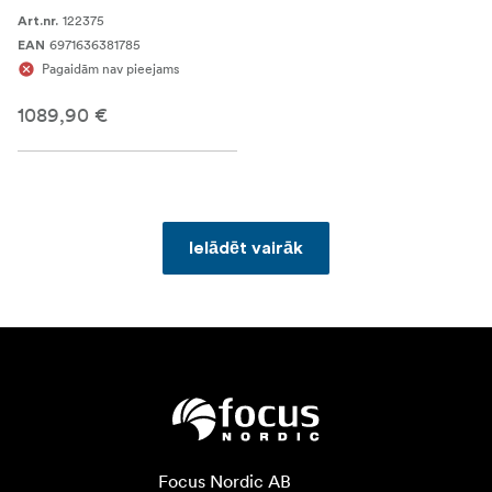
122375
Art.nr.
6971636381785
EAN
Pagaidām nav pieejams
1089,90 €
Ielādēt vairāk
Focus Nordic AB
