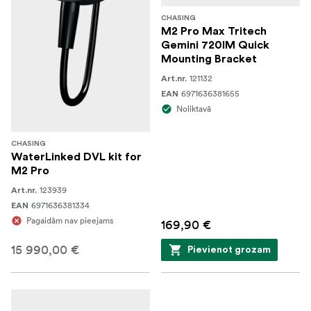
CHASING
M2 Pro Max Tritech
Gemini 720IM Quick
Mounting Bracket
121132
Art.nr.
6971636381655
EAN
Noliktavā
CHASING
WaterLinked DVL kit for
M2 Pro
123939
Art.nr.
6971636381334
EAN
Pagaidām nav pieejams
169,90 €
15 990,00 €
Pievienot grozam