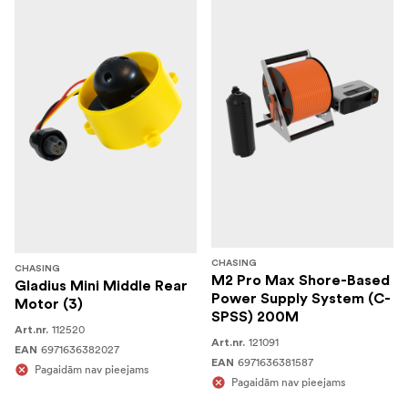
CHASING
CHASING
M2 Pro Max Shore-Based
Gladius Mini Middle Rear
Power Supply System (C-
Motor (3)
SPSS) 200M
112520
Art.nr.
121091
Art.nr.
6971636382027
EAN
6971636381587
EAN
Pagaidām nav pieejams
Pagaidām nav pieejams