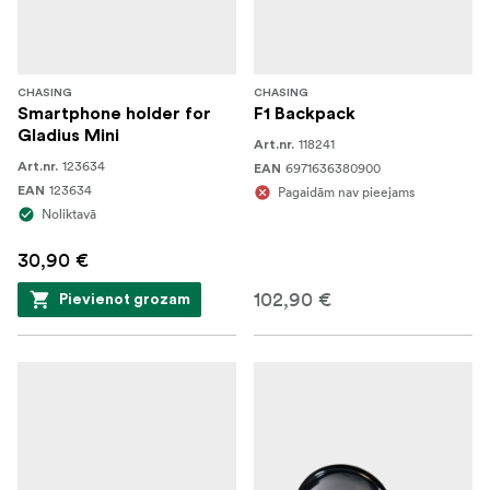
CHASING
CHASING
Smartphone holder for
F1 Backpack
Gladius Mini
118241
Art.nr.
123634
Art.nr.
6971636380900
EAN
123634
EAN
Pagaidām nav pieejams
Noliktavā
30,90 €
102,90 €
Pievienot grozam