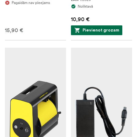
Pagaidām nav pieejams
Noliktavā
10,90 €
15,90 €
Pievienot grozam