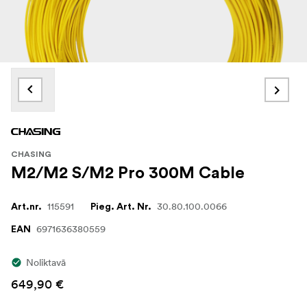
CHASING
M2/M2 S/M2 Pro 300M Cable
115591
30.80.100.0066
Art.nr.
Pieg. Art. Nr.
6971636380559
EAN
Noliktavā
649,90 €