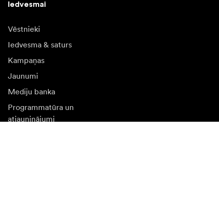
Iedvesmai
Vēstnieki
Iedvesma & saturs
Kampaņas
Jaunumi
Mediju banka
Programmatūra un
atjauninājumi
Abonēt jaunumu saņēmšanu
Saņemiet jaunākās ziņas par produktiem, iedvesmu un
īpašiem piedāvājumiem.
Fiziska persona
Juridiska persona