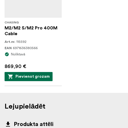
CHASING
M2/M2 S/M2 Pro 400M
Cable
115592
Art.nr.
6971636380566
EAN
Noliktavā
869,90 €
Pievienot grozam
Lejupielādēt
Produkta attēli