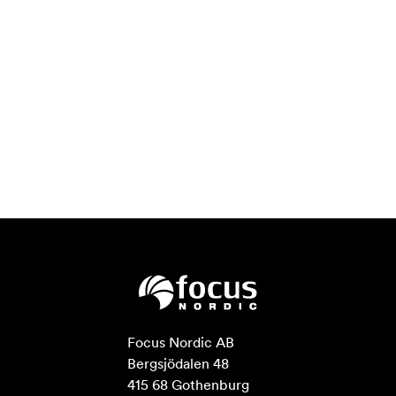
Focus Nordic AB

Bergsjödalen 48

415 68 Gothenburg
