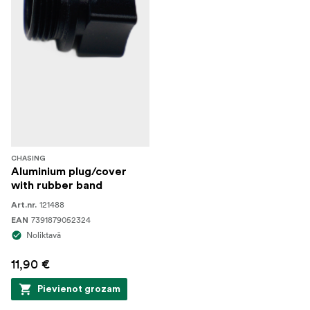
CHASING
Aluminium plug/cover
with rubber band
121488
Art.nr.
7391879052324
EAN
Noliktavā
11,90 €
Pievienot grozam