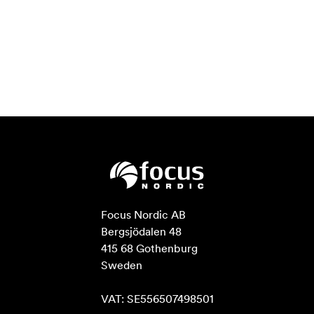
Focus Nordic AB

Bergsjödalen 48

415 68 Gothenburg

Sweden

VAT: SE556507498501