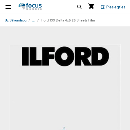
Pieslēgties
...
Uz Sākumlapu
Ilford 100 Delta 4x5 25 Sheets Film