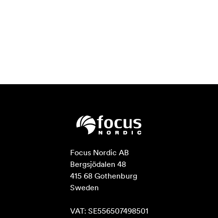
Focus Nordic AB

Bergsjödalen 48

415 68 Gothenburg

Sweden

VAT: SE556507498501