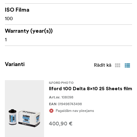
ISO Filma
100
Warranty (year(s))
1
Varianti
Rādīt kā
ILFORD PHOTO
Ilford 100 Delta 8x10 25 Sheets film
108098
Art.nr.
019498743498
EAN
Pagaidām nav pieejams
400,90 €