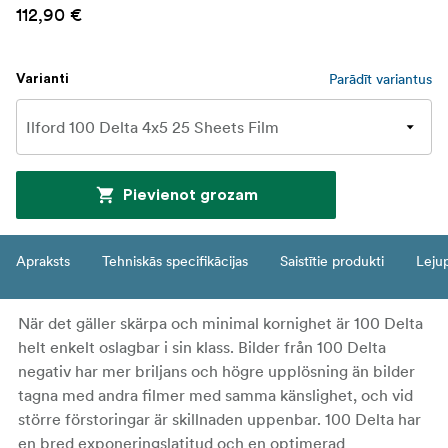
112,90 €
Parādīt variantus
Varianti
Pievienot grozam
Apraksts
Tehniskās specifikācijas
Saistītie produkti
Leju
När det gäller skärpa och minimal kornighet är 100 Delta
helt enkelt oslagbar i sin klass. Bilder från 100 Delta
negativ har mer briljans och högre upplösning än bilder
tagna med andra filmer med samma känslighet, och vid
större förstoringar är skillnaden uppenbar. 100 Delta har
en bred exponeringslatitud och en optimerad