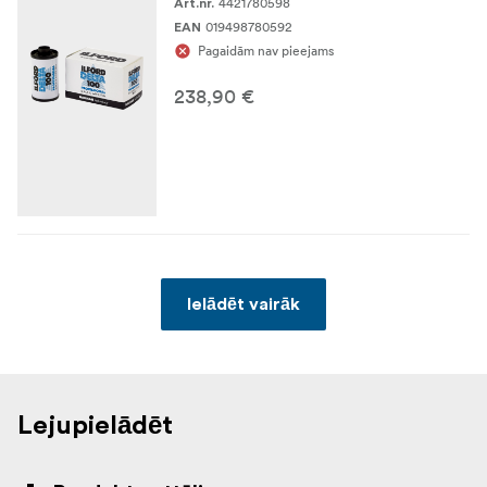
4421780598
Art.nr.
019498780592
EAN
Pagaidām nav pieejams
238,90 €
Ielādēt vairāk
Lejupielādēt