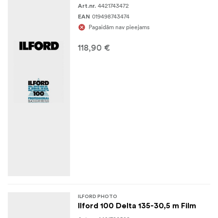
4421743472
Art.nr.
019498743474
EAN
Pagaidām nav pieejams
118,90 €
ILFORD PHOTO
Ilford 100 Delta 135-30,5 m Film