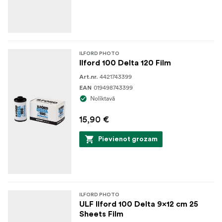
ILFORD PHOTO
Ilford 100 Delta 120 Film
4421743399
Art.nr.
019498743399
EAN
Noliktavā
15,90 €
Pievienot grozam
ILFORD PHOTO
ULF Ilford 100 Delta 9x12 cm 25
Sheets Film