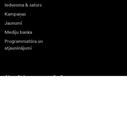
Iedvesma & saturs
Kampaņas
Jaunumi
Mediju banka
Programmatūra un
atjauninājumi
Abonēt jaunumu saņēmšanu
Saņemiet jaunākās ziņas par produktiem, iedvesmu un
īpašiem piedāvājumiem.
Fiziska persona
Juridiska persona
Pierakstīties