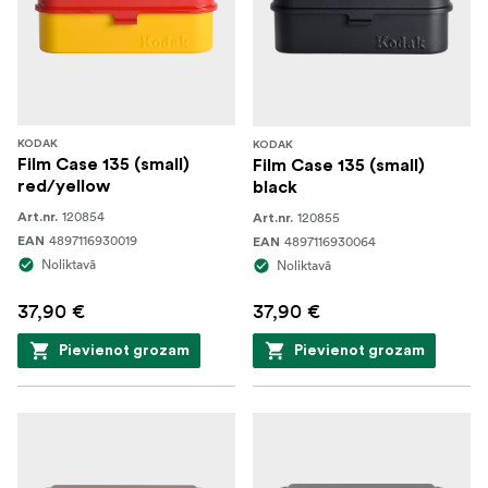
KODAK
KODAK
Film Case 135 (small)
Film Case 135 (small)
red/yellow
black
120854
120855
Art.nr.
Art.nr.
4897116930019
4897116930064
EAN
EAN
Noliktavā
Noliktavā
37,90 €
37,90 €
Pievienot grozam
Pievienot grozam