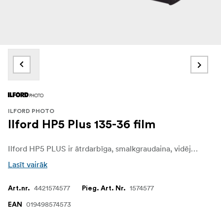
ILFORD PHOTO
Ilford HP5 Plus 135-36 film
Ilford HP5 PLUS ir ātrdarbīga, smalkgraudaina, vidēja kontrasta melnbalta filma, kas ir lieliska izvēle žurnālistikas, dokumentālās, ceļojumu, sporta, darbības un iekštelpu gaismā pieejamās fotogrāfijas uzņemšanai.
Lasīt vairāk
4421574577
1574577
Art.nr.
Pieg. Art. Nr.
019498574573
EAN