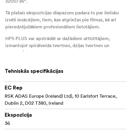
3200/36°.
Tā plašais ekspozīcijas diapazons padara to par lielisku
izvēli iesācējiem, tiem, kas atgriežas pie filmas, kā arī
pieredzējušākiem profesionāliem lietotājiem.
HP5 PLUS var apstrādāt ar dažādiem attīstītājiem,
izmantojot spirālveida tvertnes, dziļas tvertnes un
automātiskos procesorus.
Smalka graudainība visos apgaismojuma apstākļos.
Tehniskās specifikācijas
Plašs ekspozīcijas diapazons.
Viens no Ilford klasiskajiem fotoaparātiem.
EC Rep
RSK ADAS Europe (Ireland) Ltd), 10 Earlsfort Terrace,
Ilford HP5 PLUS ir pieejama 35 mm, 35 mm neiesaiņotā,
Dublin 2, D02 T380, Ireland
120 mm, 9x12 cm, 4x5", 4,75x6,5", 5x7" un 8x10" lokšņu
formātā.
Ekspozīcija
36