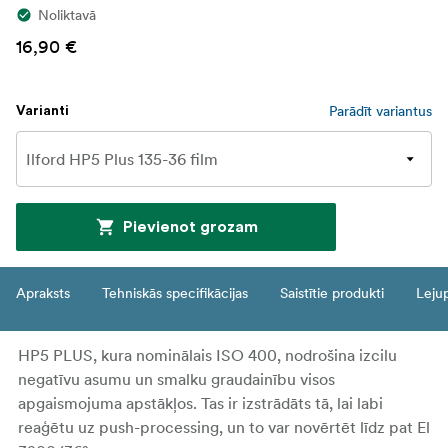
Noliktavā
16,90 €
Parādīt variantus
Varianti
Pievienot grozam
Apraksts
Tehniskās specifikācijas
Saistītie produkti
Leju
HP5 PLUS, kura nominālais ISO 400, nodrošina izcilu
negatīvu asumu un smalku graudainību visos
apgaismojuma apstākļos. Tas ir izstrādāts tā, lai labi
reaģētu uz push-processing, un to var novērtēt līdz pat El