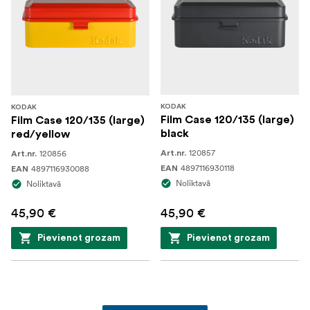
KODAK
KODAK
Film Case 120/135 (large)
Film Case 120/135 (large)
black
red/yellow
120857
120856
Art.nr.
Art.nr.
4897116930118
4897116930088
EAN
EAN
Noliktavā
Noliktavā
45,90 €
45,90 €
Pievienot grozam
Pievienot grozam