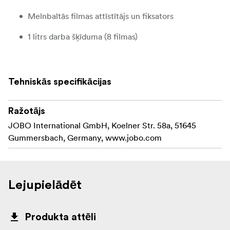
Melnbaltās filmas attīstītājs un fiksators
1 litrs darba šķīduma (8 filmas)
optimāls rotācijai
visaugstākajām prasībām
Tehniskās specifikācijas
Ražotājs
JOBO International GmbH, Koelner Str. 58a, 51645
Gummersbach, Germany, www.jobo.com
Lejupielādēt
Produkta attēli