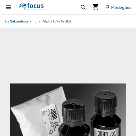
Pieslēgties
...
Uz Sākumlapu
Alpha b/w testkit