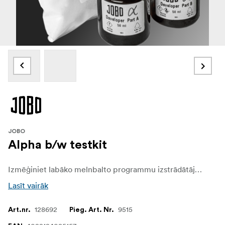
JOBO
Alpha b/w testkit
Izmēģiniet labāko melnbalto programmu izstrādātāju, kādu jebkad ir izstrādājis JOBO!
Lasīt vairāk
128692
9515
Art.nr.
Pieg. Art. Nr.