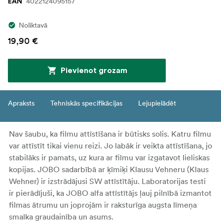
4022124095157
EAN
Noliktavā
19,90 €
Pievienot grozam
Apraksts
Tehniskās specifikācijas
Lejupielādēt
Nav šaubu, ka filmu attīstīšana ir būtisks solis. Katru filmu
var attīstīt tikai vienu reizi. Jo labāk ir veikta attīstīšana, jo
stabilāks ir pamats, uz kura ar filmu var izgatavot lieliskas
kopijas. JOBO sadarbībā ar ķīmiķi Klausu Vehneru (Klaus
Wehner) ir izstrādājusi SW attīstītāju. Laboratorijas testi
ir pierādījuši, ka JOBO alfa attīstītājs ļauj pilnībā izmantot
filmas ātrumu un joprojām ir raksturīga augsta līmeņa
smalka graudainība un asums.