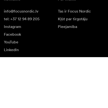
info@focusnordic.lv
Tas ir Focus Nordic
tel: +37 12 94 89 205
Kļūt par tirgotāju
Instagram
Pieejamība
Facebook
YouTube
LinkedIn
Iedvesmai
Vēstnieki
Iedvesma & saturs
Kampaņas
Jaunumi
Mediju banka