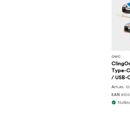
OWC
ClingOn
Type-C
/ USB-
12
Art.nr.
8105
EAN
Nolikt