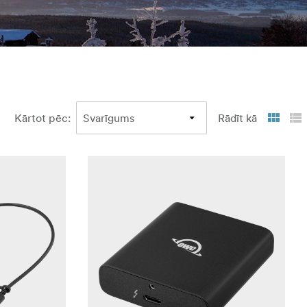
Kārtot pēc
:
Rādīt kā