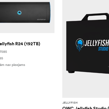
llyfish R24 (192TB)
7585
85
ām nav pieejams
JELLYFISH
OWC Jellyfish Studio 