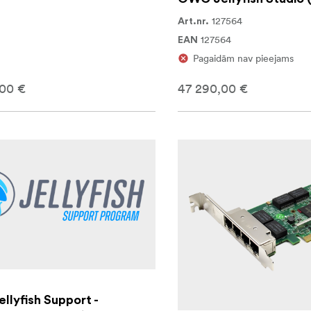
127564
Art.nr.
127564
EAN
Pagaidām nav pieejams
,00 €
47 290,00 €
lyfish Support -