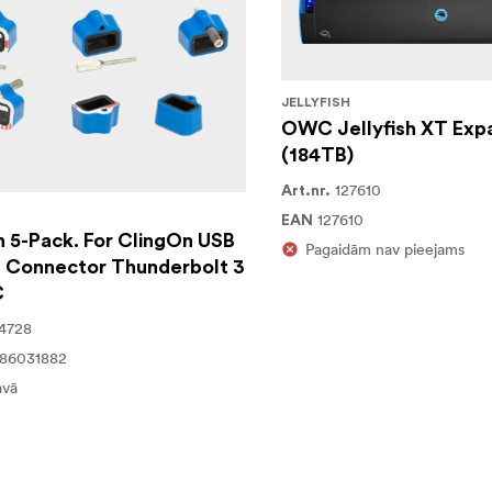
JELLYFISH
OWC Jellyfish XT Exp
(184TB)
127610
Art.nr.
127610
EAN
 5-Pack. For ClingOn USB
Pagaidām nav pieejams
 Connector Thunderbolt 3
C
4728
86031882
avā