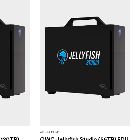
JELLYFISH
(120TB)
OWC Jellyfish Studio (56TB) EDU