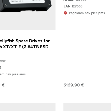
127665
EAN
Pagaidām nav pieejams
lyfish Spare Drives for
sh XT/XT-E (3.84TB SSD
7651
51
ām nav pieejams
0 €
6169,90 €