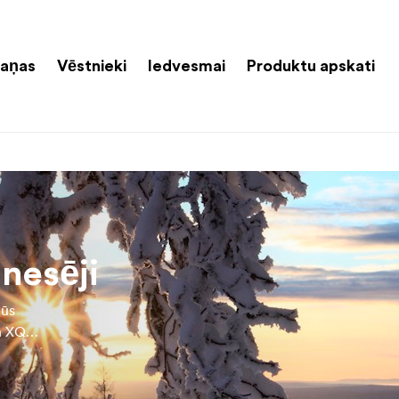
aņas
Vēstnieki
Iedvesmai
Produktu apskati
nesēji
jūs
un XQD
pību
aveiks.