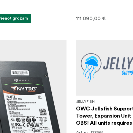
€
111 090,00 €
vienot grozam
JELLYFISH
OWC Jellyfish Support
Tower, Expansion Unit 
OBS! All units requires
127665
Art.nr.