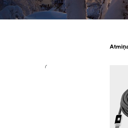
Mūsu karšu lasītāji spēj lasīt vairākus atmiņas formātus.
Atmiņa