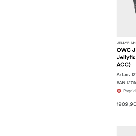
JELLYFISH
OWC Jel
Jellyfi
ACC)
12
Art.nr.
1276
EAN
Pagaid
1909,9