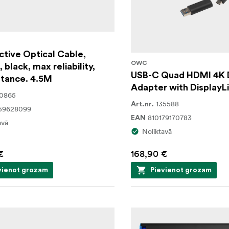
tive Optical Cable,
OWC
 black, max reliability,
USB-C Quad HDMI 4K 
stance. 4.5M
Adapter with DisplayL
30865
135588
Art.nr.
59628099
810179170783
EAN
avā
Noliktavā
€
168,90 €
vienot grozam
Pievienot grozam