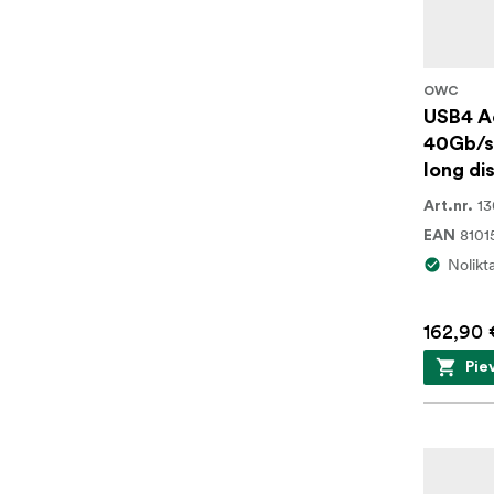
OWC
USB4 Ac
40Gb/s,
long di
1
Art.nr.
8101
EAN
Nolikt
162,90 
Pie