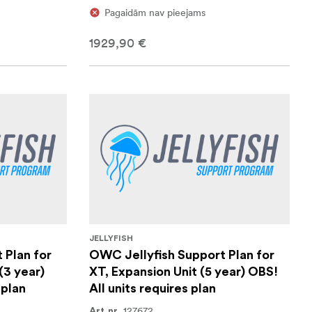
Pagaidām nav pieejams
1929,90 €
JELLYFISH
 Plan for
OWC Jellyfish Support Plan for
(3 year)
XT, Expansion Unit (5 year) OBS!
 plan
All units requires plan
127672
Art.nr.