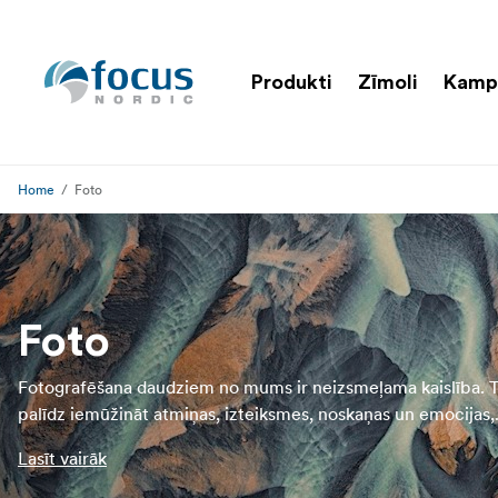
Produkti
Zīmoli
Kamp
Home
Foto
Foto
Fotografēšana daudziem no mums ir neizsmeļama kaislība. 
palīdz iemūžināt atmiņas, izteiksmes, noskaņas un emocijas,
koncentrējoties gan uz detaļām, gan izmantojot visaptveroš
Lasīt vairāk
platleņķi. Foto sadaļā mēs piedāvājam plašu produktu klāstu
Mums ir viss, sākot no DSLR kamerām, kompaktajām kamer