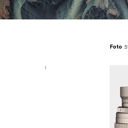
tūlītējo fotogrāfiju kamerām līdz kameru objektīviem, filtrie
zibspuldzēm, gaismas diožu (LED) apgaismes iekārtām, statī
atmiņas kartēm, kameru somām, fotofilmām, tēlotājmākslas
papīram un daudz kam citam. Mūsu kameru aksesuāri ir sader
dažiem no visslavenākajiem kameru zīmoliem, piemēram, So
Canon, Nikon, Panasonic, Ricoh, Pentax vai ir izgatavoti tiem
5
Foto