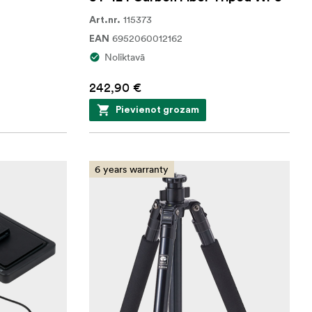
115373
Art.nr.
6952060012162
EAN
Noliktavā
242,90 €
Pievienot grozam
6 years warranty