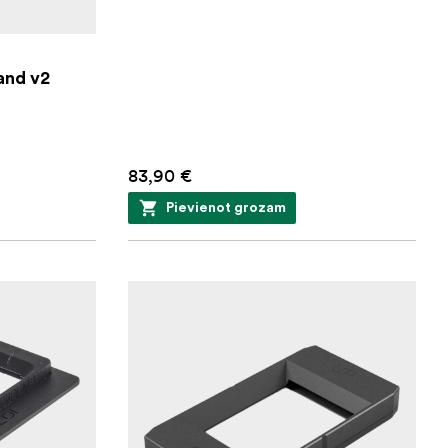
and v2
83,90 €
Pievienot grozam