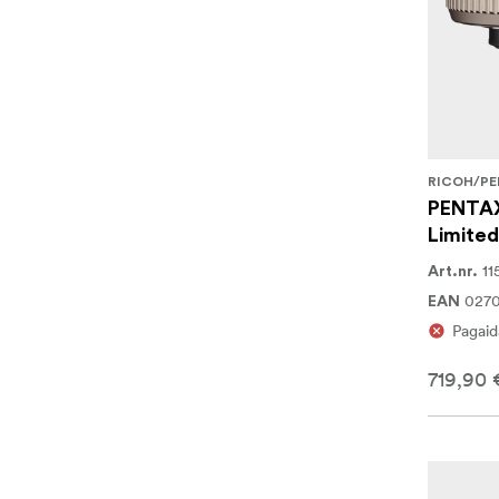
RICOH/PE
PENTAX
Limited
11
Art.nr.
027
EAN
Pagaid
719,90 