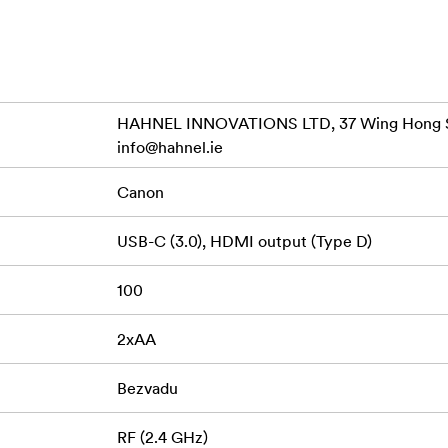
ultiple DSLR's
Modules
HAHNEL INNOVATIONS LTD, 37 Wing Hong St
info@hahnel.ie
Canon
USB-C (3.0), HDMI output (Type D)
100
2xAA
Bezvadu
RF (2.4 GHz)