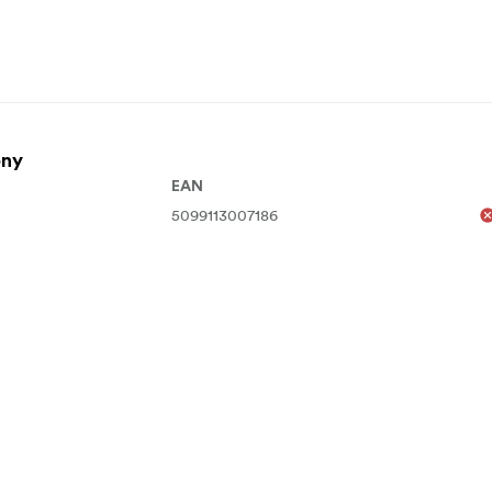
ony
EAN
5099113007186