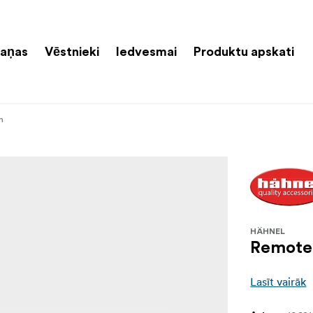
aņas
Vēstnieki
Iedvesmai
Produktu apskati
n
HÄHNEL
Remote 
Lasīt vairāk