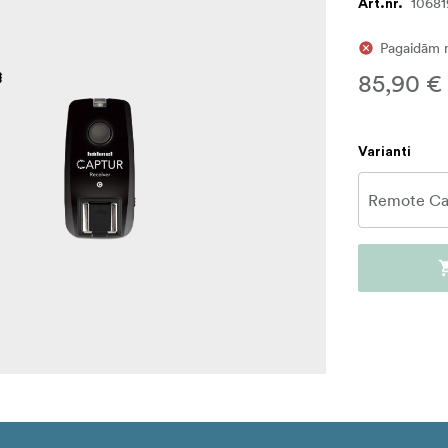
10681
Art.nr.
Pagaidām 
85,90 €
Varianti