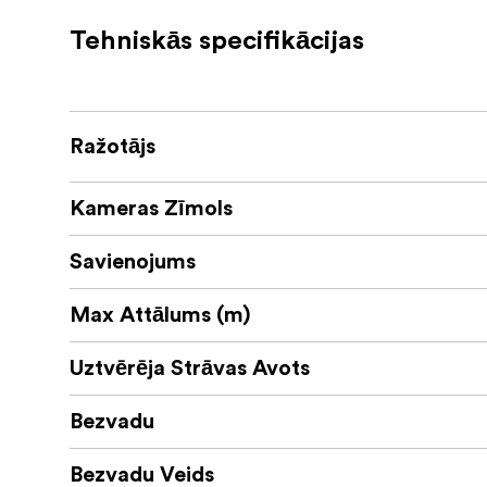
100m Range
Tehniskās specifikācijas
Additional receivers available to fire m
Can be integrated with other Captur 
Larger easy to read LCD
Ražotājs
Kameras Zīmols
Savienojums
Max Attālums (m)
Uztvērēja Strāvas Avots
Bezvadu
Bezvadu Veids