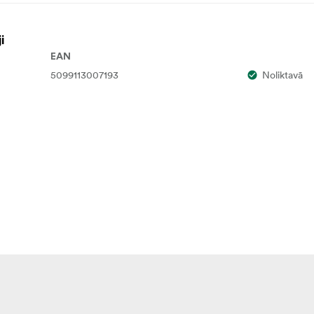
i
EAN
5099113007193
Noliktavā