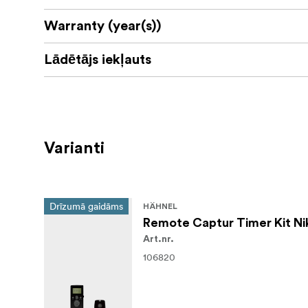
Warranty (year(s))
Lādētājs iekļauts
Varianti
Drīzumā gaidāms
HÄHNEL
Remote Captur Timer Kit Ni
Art.nr.
106820