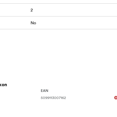
2
No
kon
EAN
5099113007162