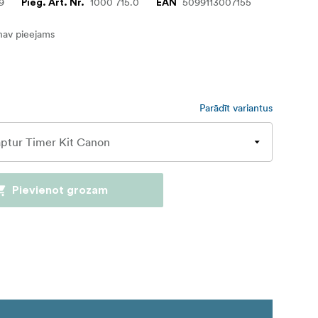
9
1000 715.0
5099113007155
Pieg. Art. Nr.
EAN
nav pieejams
Parādīt variantus
Pievienot grozam