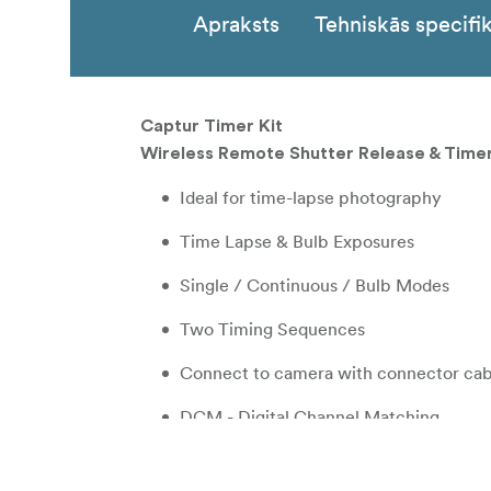
Apraksts
Tehniskās specifik
Captur Timer Kit
Wireless Remote Shutter Release & Tim
Ideal for time-lapse photography
Time Lapse & Bulb Exposures
Single / Continuous / Bulb Modes
Two Timing Sequences
Connect to camera with connector cab
DCM - Digital Channel Matching
AA Battery Powered