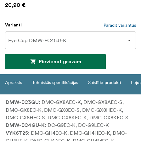
20,90 €
Parādīt variantus
Varianti
Pievienot grozam
Apraksts
Tehniskās specifikācijas
Saistītie produkti
Leju
DMC-GX8AEC-K, DMC-GX8AEC-S,
DMW-EC3GU:
DMC-GX8EC-K, DMC-GX8EC-S, DMC-GX8HEC-K,
DMC-GX8HEC-S, DMC-GX8KEC-K, DMC-GX8KEC-S
DC-G9EC-K, DC-G9LEC-K
DMW-EC4GU-K:
DMC-GH4EC-K, DMC-GH4HEC-K, DMC-
VYK6T25:
GH4UE-K, DMC-GH4AEG-K, DMC-GH4MEG-K