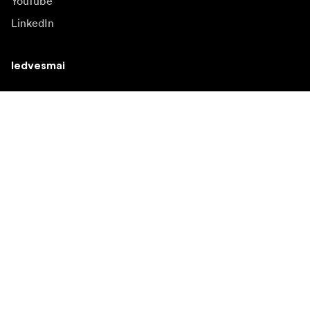
YouTube
LinkedIn
Iedvesmai
Vēstnieki
Iedvesma & saturs
Kampaņas
Jaunumi
Mediju banka
Programmatūra un
atjauninājumi
Abonēt jaunumu saņēmšanu