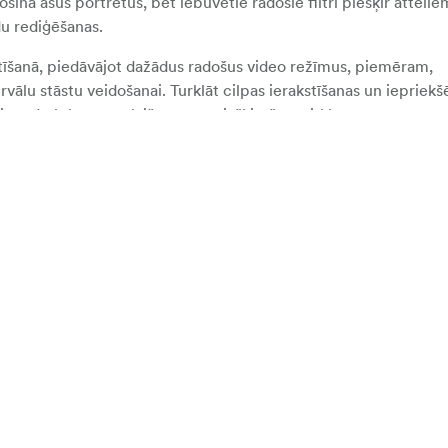
ina asus portretus, bet iebūvētie radošie filtri piešķir attēlie
u rediģēšanas.
stīšanā, piedāvājot dažādus radošus video režīmus, piemēram,
vālu stāstu veidošanai. Turklāt cilpas ierakstīšanas un iepriekš
ināt darbību, nepalaižot garām izšķirošos mirkļus.
iemērots selfijiem un vlogiem
nēsāšanai
nai
em portretiem
grafēšanai