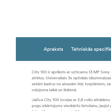
Apraksts
Tehniskās specifik
City 100 ir aprīkots ar uzticamu 13 MP Sony 
attēlus. Universālais 3x optiskās tālummaiņa
veidot kadrus no ainavām līdz tuvplāniem, sa
ceļojuma laikā un ikdienā.
Jašica City 100 izceļas ar 2,8 collu atlokāmu 
pogu izkārtojums vienkāršo lietošanu, ļaujot