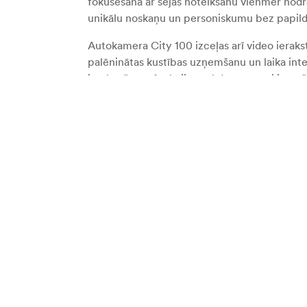
fokusēšana ar sejas noteikšanu vienmēr nodroš
unikālu noskaņu un personiskumu bez papild
Autokamera City 100 izceļas arī video ierak
palēninātas kustības uzņemšanu un laika inter
ierakstīšanas funkcijas palīdz spontāni iemūž
Koptākās funkcijas:
13 MP Sony attēlu sensors
3x optiskās tālummaiņas objektīvs
2.8 collu atlokāms LCD ekrāns, ideāli p
Kompakts, viegla konstrukcija ērtai pār
vienkāršs pogu izkārtojums ērtai lietoša
Autofokuss ar sejas noteikšanu skaidri
Iebūvēti radošie filtri izteiksmīgai foto