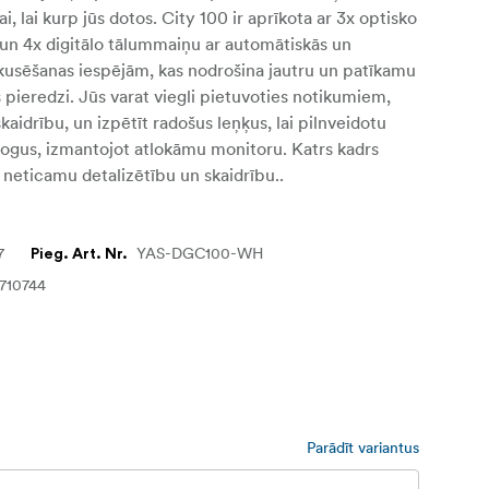
, lai kurp jūs dotos. City 100 ir aprīkota ar 3x optisko
un 4x digitālo tālummaiņu ar automātiskās un
kusēšanas iespējām, kas nodrošina jautru un patīkamu
pieredzi. Jūs varat viegli pietuvoties notikumiem,
kaidrību, un izpētīt radošus leņķus, lai pilnveidotu
 vlogus, izmantojot atlokāmu monitoru. Katrs kadrs
r neticamu detalizētību un skaidrību..
7
YAS-DGC100-WH
Pieg. Art. Nr.
710744
Parādīt variantus