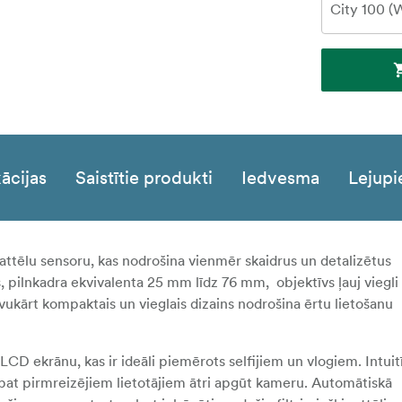
ācijas
Saistītie produkti
Iedvesma
Lejupi
attēlu sensoru, kas nodrošina vienmēr skaidrus un detalizētus
s,
pilnkadra ekvivalenta 25 mm līdz 76 mm,
objektīvs ļauj viegli
vukārt kompaktais un vieglais dizains nodrošina ērtu lietošanu
LCD ekrānu, kas ir ideāli piemērots selfijiem un vlogiem. Intuit
 pat pirmreizējiem lietotājiem ātri apgūt kameru. Automātiskā