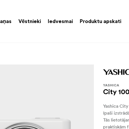
aņas
Vēstnieki
Iedvesmai
Produktu apskati
YASHICA
City 10
Yashica City
īpaši izstrā
Tās lietotāj
praktiskām f