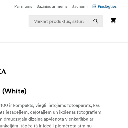
Par mums
Sazinies ar mums
Jaunumi
Pieslēgties
0 (White)
 100 ir kompakts, viegli lietojams fotoaparāts, kas
dāts iesācējiem, ceļotājiem un ikdienas fotogrāfiem.
am draudzīgajā dizainā apvienota vienkāršība ar
unkcijām, tāpēc tā ir ideāli piemērota atmiņu