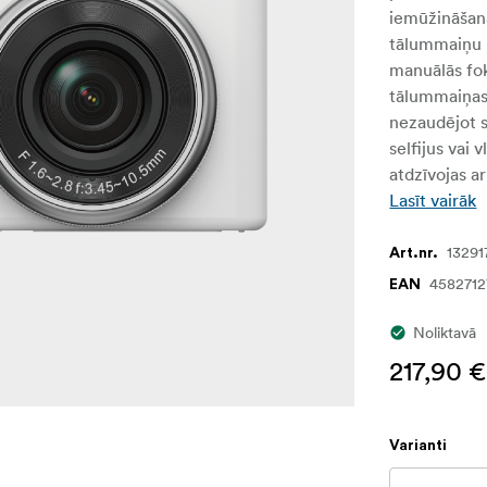
iemūžināšanai
tālummaiņu 
manuālās fo
tālummaiņas 
nezaudējot s
selfijus vai
atdzīvojas a
Lasīt vairāk
13291
Art.nr.
4582712
EAN
Noliktavā
217,90 €
Varianti