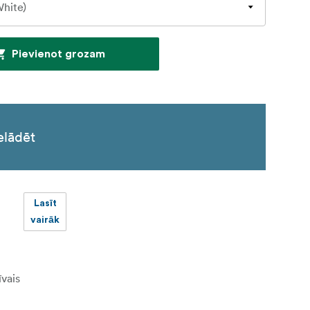
Pievienot grozam
elādēt
Lasīt
vairāk
īvais