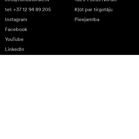
tel: +37 12 94 89 205
Kļūt par tirgotāju
Instagram
Pieejamība
Facebook
YouTube
LinkedIn
Iedvesmai
Vēstnieki
Iedvesma & saturs
Kampaņas
Jaunumi
Mediju banka
Programmatūra un