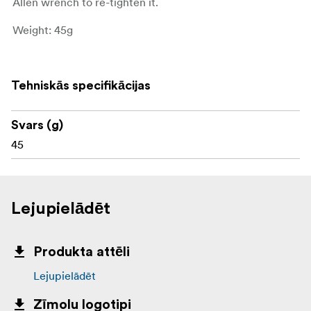
Allen wrench to re-tighten it.
Weight: 45g
Tehniskās specifikācijas
Svars (g)
45
Lejupielādēt
Produkta attēli
Lejupielādēt
Zīmolu logotipi