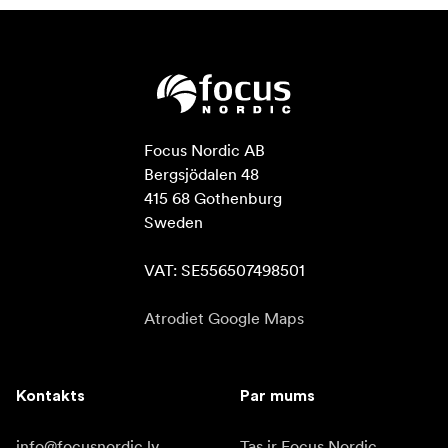
Focus Nordic AB

Bergsjödalen 48

415 68 Gothenburg

Sweden

VAT: SE556507498501
Atrodiet Google Maps
Kontakts
Par mums
info@focusnordic.lv
Tas ir Focus Nordic