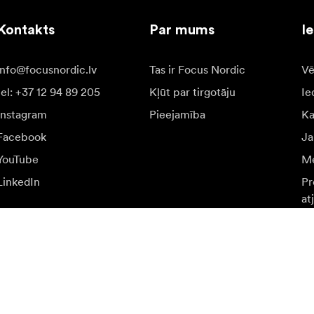
Kontakts
Par mums
I
info@focusnordic.lv
Tas ir Focus Nordic
Vē
tel: +37 12 94 89 205
Kļūt par tirgotāju
Ie
Instagram
Pieejamība
K
Facebook
Ja
YouTube
Me
LinkedIn
Pr
at
n īpašiem piedāvājumiem.