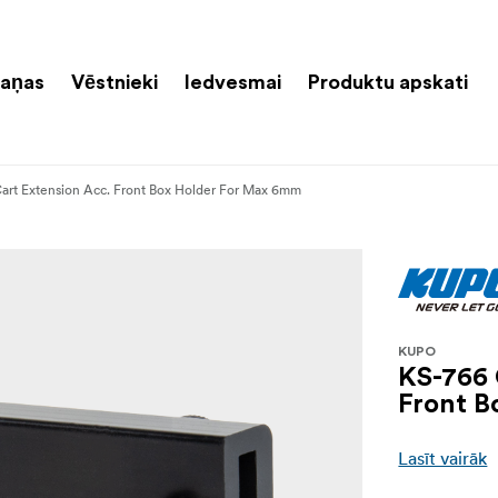
aņas
Vēstnieki
Iedvesmai
Produktu apskati
art Extension Acc. Front Box Holder For Max 6mm
KUPO
KS-766 
Front B
Lasīt vairāk