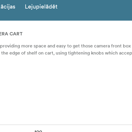
ācijas
Lejupielādēt
ERA CART
mp providing more space and easy to get those camera front box 
nto the edge of shelf on cart, using tightening knobs which acc