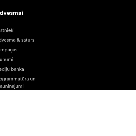
edvesmai
stnieki
dvesma & saturs
ampaņas
unumi
diju banka
ogrammatūra un
jauninājumi