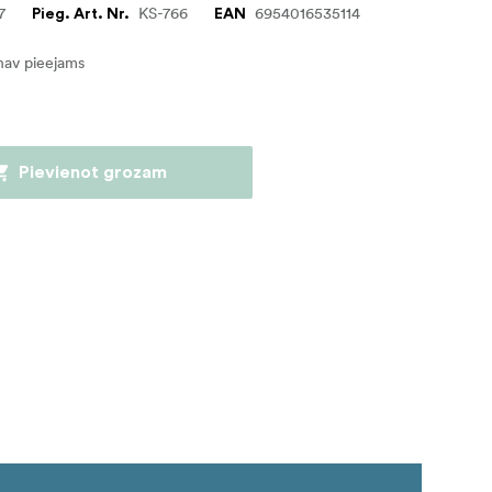
7
KS-766
6954016535114
Pieg. Art. Nr.
EAN
nav pieejams
Pievienot grozam