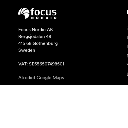
Focus Nordic AB

Bergsjödalen 48

415 68 Gothenburg

Sweden

VAT: SE556507498501
Atrodiet Google Maps
Abonēt jaunumu saņēmšanu
Saņemiet jaunākās ziņas par produktiem, iedvesmu u