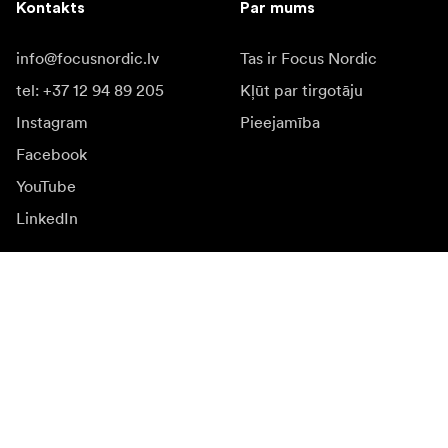
Kontakts
Par mums
info@focusnordic.lv
Tas ir Focus Nordic
tel: +37 12 94 89 205
Kļūt par tirgotāju
Instagram
Pieejamība
Facebook
YouTube
LinkedIn
Iedvesmai
Vēstnieki
Iedvesma & saturs
Kampaņas
Jaunumi