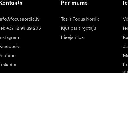
Kontakts
Par mums
I
info@focusnordic.lv
Tas ir Focus Nordic
Vē
tel: +37 12 94 89 205
Kļūt par tirgotāju
Ie
Instagram
Pieejamība
K
Facebook
Ja
YouTube
Me
LinkedIn
Pr
at
n īpašiem piedāvājumiem.