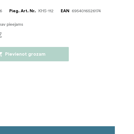
76
KHS-112
6954016526174
Pieg. Art. Nr.
EAN
nav pieejams
€
Pievienot grozam