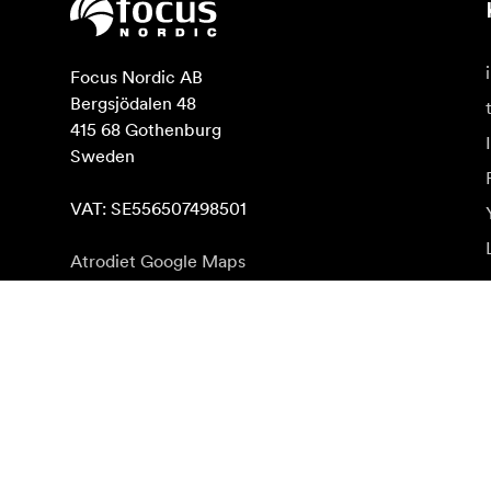
Focus Nordic AB

Bergsjödalen 48

415 68 Gothenburg

Sweden

VAT: SE556507498501
Atrodiet Google Maps
Abonēt jaunumu saņēmšanu
Saņemiet jaunākās ziņas par produktiem, iedvesmu u
Fiziska persona
Juridiska persona