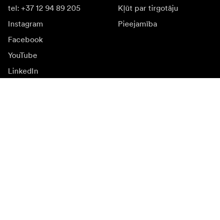
tel: +37 12 94 89 205
Kļūt par tirgotāju
Instagram
Pieejamība
Facebook
YouTube
LinkedIn
Iedvesmai
Vēstnieki
Iedvesma & saturs
Kampaņas
Jaunumi
Mediju banka
Programmatūra un
atjauninājumi