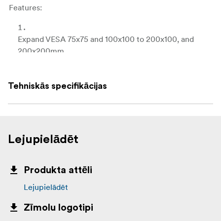
Features:
Expand VESA 75x75 and 100x100 to 200x100, and
200x200mm.
Made of aluminum alloy; set of 4 pieces.
Tehniskās specifikācijas
Come with M8 Allen key bolts and M4 screws.
Lejupielādēt
Suitable for KCP-886 and KCP-879.
Produkta attēli
Lejupielādēt
Zīmolu logotipi