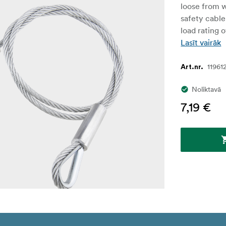
loose from w
safety cable
load rating 
Lasīt vairāk
11961
Art.nr.
Noliktavā
7,19 €