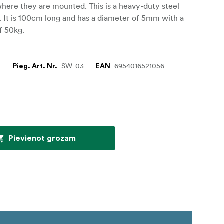
here they are mounted. This is a heavy-duty steel
. It is 100cm long and has a diameter of 5mm with a
of 50kg.
2
SW-03
6954016521056
Pieg. Art. Nr.
EAN
Pievienot grozam