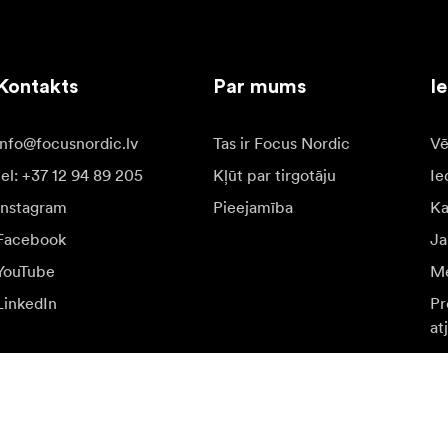
Kontakts
Par mums
I
info@focusnordic.lv
Tas ir Focus Nordic
Vē
tel: +37 12 94 89 205
Kļūt par tirgotāju
Ie
Instagram
Pieejamība
K
Facebook
Ja
YouTube
Me
LinkedIn
Pr
at