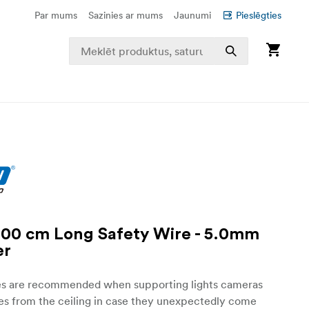
Par mums
Sazinies ar mums
Jaunumi
Pieslēgties
00 cm Long Safety Wire - 5.0mm
er
es are recommended when supporting lights cameras
es from the ceiling in case they unexpectedly come