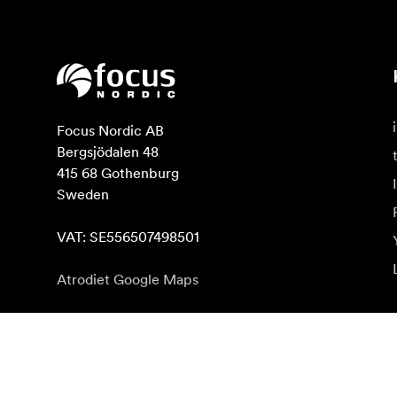
Focus Nordic AB

Bergsjödalen 48

415 68 Gothenburg

Sweden

VAT: SE556507498501
Atrodiet Google Maps