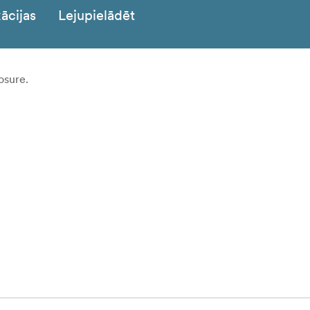
ācijas
Lejupielādēt
osure.