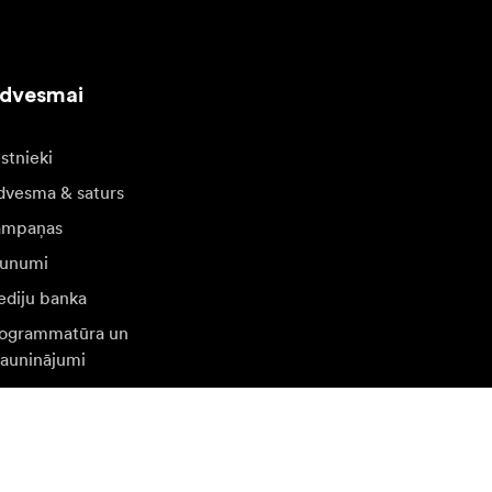
edvesmai
stnieki
dvesma & saturs
ampaņas
unumi
diju banka
ogrammatūra un
jauninājumi