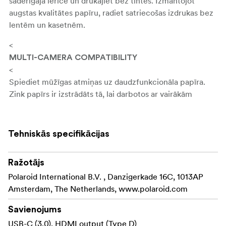
saderīgajā ierīcē un drukājiet bez tintes. Izmantojot
augstas kvalitātes papīru, radiet satriecošas izdrukas bez
lentēm un kasetnēm.
<
MULTI-CAMERA COMPATIBILITY
<
Spiediet mūžīgas atmiņas uz daudzfunkcionāla papīra.
Zink papīrs ir izstrādāts tā, lai darbotos ar vairākām
brīnišķīgām foto drukas ierīcēm. Izmantojiet šo papīru ar
2" x 3" Polaroid ierīcēm, piemēram, Polaroid Snap, Snap
Touch, Zip un Mint kamerām un printeriem.
Tehniskās specifikācijas
<
PĀRSTĀDĪT LAIPU
Ražotājs
<
Polaroid International B.V. , Danzigerkade 16C, 1013AP
Izveidojiet krāšņas, krāsainas izdrukas un dalieties tajās ar
Amsterdam, The Netherlands, www.polaroid.com
mīļajiem. Izmantojiet šos papīra iepakojumus, lai
izveidotu tonnas kvalitatīvu attēlu un izplatītu tos
Savienojums
draugiem un ģimenei. Izveidojiet svētku kartītes, kolāžas,
USB-C (3.0), HDMI output (Type D)