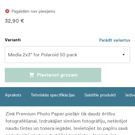
Pagaidām nav pieejams
32,90 €
Parādīt variantus
Varianti
Pievienot grozam
Apraksts
Tehniskās specifikācijas
Saistītie produkti
Iedv
Zink Premium Photo Paper piešķir tik daudz ērtību
fotografēšanai. Izdrukājiet simtiem fotogrāfiju, netērējot
naudu tintes un tonera iegādei. Ievietojiet šo papīru savā