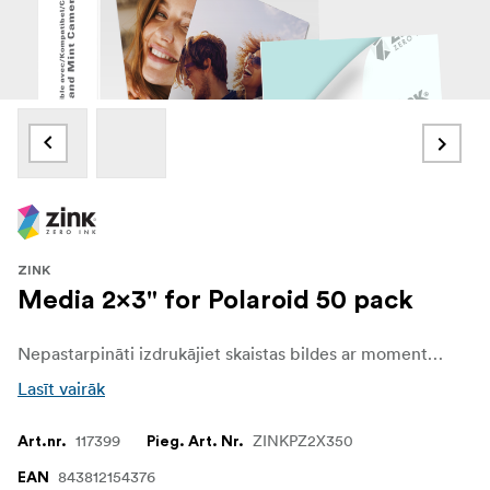
ZINK
Media 2x3" for Polaroid 50 pack
Nepastarpināti izdrukājiet skaistas bildes ar momentfoto papīru. Ievietojiet savā fotokamerā vai printerī 2" x 3" fotoattēlu. Zink papīru un dažu sekunžu laikā pārvērsiet dārgās atmiņas ilgmūžīgās fotogrāfijās. Zink fotopapīrs ir izgatavots tā, lai izceltu katra uzņemta attēla kvalitāti. Polaroid zink ierīcēm, 50 iepakojumā
Lasīt vairāk
117399
ZINKPZ2X350
Art.nr.
Pieg. Art. Nr.
843812154376
EAN