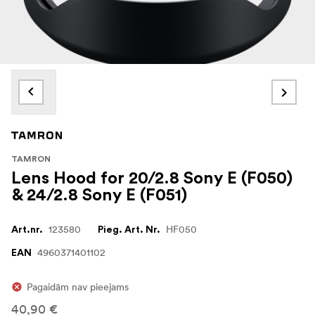
TAMRON
Lens Hood for 20/2.8 Sony E (F050)
& 24/2.8 Sony E (F051)
123580
HF050
Art.nr.
Pieg. Art. Nr.
4960371401102
EAN
Pagaidām nav pieejams
40,90 €