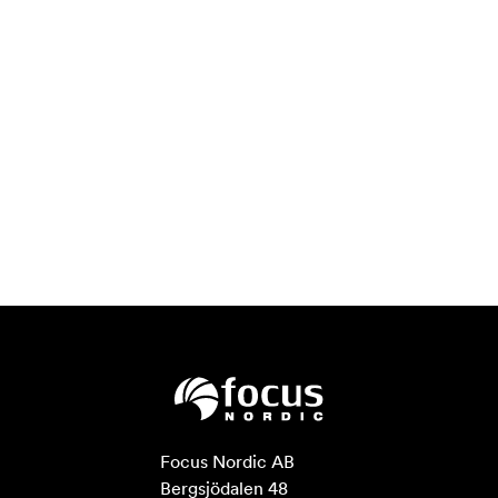
Focus Nordic AB

Bergsjödalen 48
