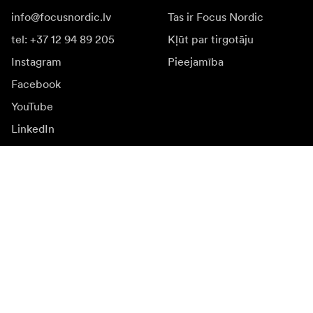
info@focusnordic.lv
Tas ir Focus Nordic
tel: +37 12 94 89 205
Kļūt par tirgotāju
Instagram
Pieejamība
Facebook
YouTube
LinkedIn
Iedvesmai
Vēstnieki
Iedvesma & saturs
Kampaņas
Jaunumi
Mediju banka