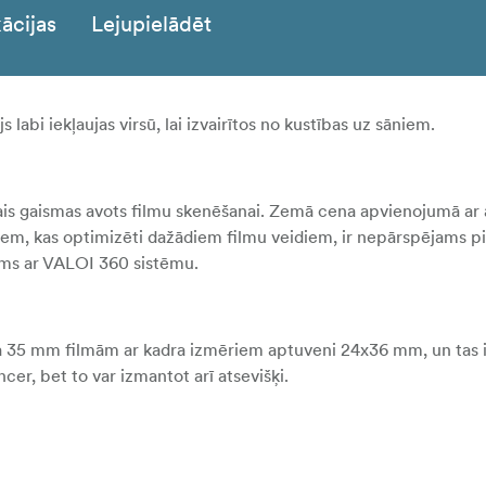
ācijas
Lejupielādēt
 labi iekļaujas virsū, lai izvairītos no kustības uz sāniem.
kais gaismas avots filmu skenēšanai. Zemā cena apvienojumā ar
miem, kas optimizēti dažādiem filmu veidiem, ir nepārspējams 
jams ar VALOI 360 sistēmu.
a 35 mm filmām ar kadra izmēriem aptuveni 24x36 mm, un tas i
ncer, bet to var izmantot arī atsevišķi.