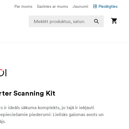
Par mums
Sazinies ar mums
Jaunumi
Pieslēgties
rter Scanning Kit
 ir ideāls sākuma komplekts, jo tajā ir iekļauti
epieciešamie piederumi: Lielisks gaismas avots un
ājs.