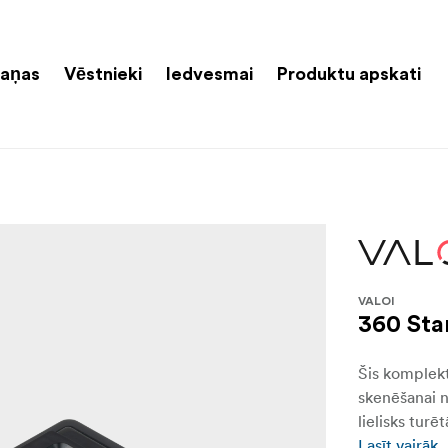
aņas
Vēstnieki
Iedvesmai
Produktu apskati
VALOI
360 Sta
Šis komplekts
skenēšanai n
lielisks turēt
Lasīt vairāk