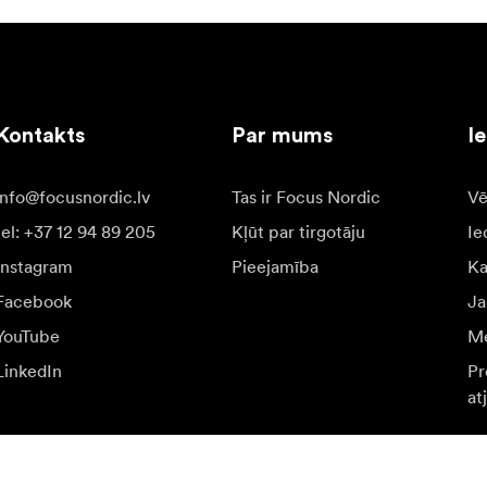
Kontakts
Par mums
I
info@focusnordic.lv
Tas ir Focus Nordic
Vē
tel: +37 12 94 89 205
Kļūt par tirgotāju
Ie
Instagram
Pieejamība
K
Facebook
Ja
YouTube
Me
LinkedIn
Pr
at