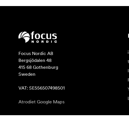
Focus Nordic AB

Bergsjödalen 48

415 68 Gothenburg

Sweden

VAT: SE556507498501
Atrodiet Google Maps