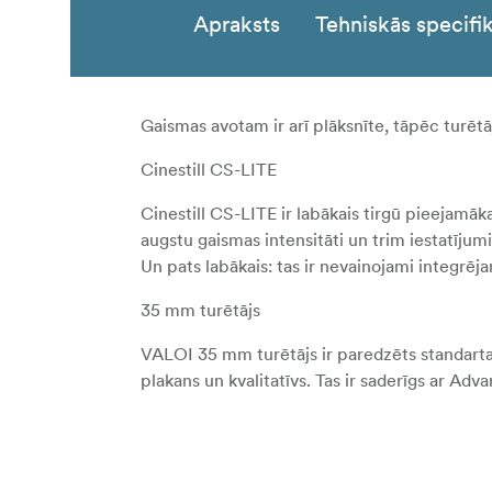
Apraksts
Tehniskās specifik
Gaismas avotam ir arī plāksnīte, tāpēc turētājs
Cinestill CS-LITE
Cinestill CS-LITE ir labākais tirgū pieejamā
augstu gaismas intensitāti un trim iestatīju
Un pats labākais: tas ir nevainojami integrē
35 mm turētājs
VALOI 35 mm turētājs ir paredzēts standart
plakans un kvalitatīvs. Tas ir saderīgs ar Adva