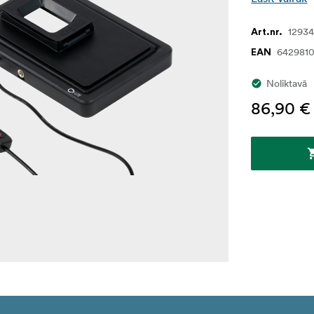
1293
Art.nr.
642981
EAN
Noliktavā
86,90 €