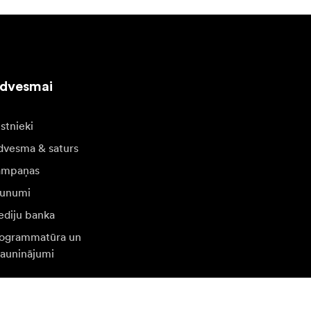
edvesmai
stnieki
dvesma & saturs
ampaņas
unumi
diju banka
ogrammatūra un
jauninājumi