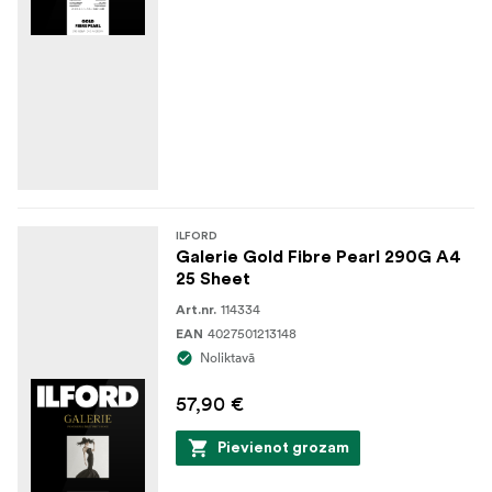
ILFORD
Galerie Gold Fibre Pearl 290G A4
25 Sheet
114334
Art.nr.
4027501213148
EAN
Noliktavā
57,90 €
Pievienot grozam