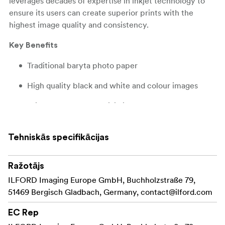
leverages decades of expertise in inkjet technology to
ensure its users can create superior prints with the
highest image quality and consistency.
Key Benefits
Traditional baryta photo paper
High quality black and white and colour images
Wide color range for vivid images
Perfect for digital toning
Tehniskās specifikācijas
Excellent sharpness
: Pigmented
Ražotājs
Ink Type
ILFORD Imaging Europe GmbH, Buchholzstraße 79,
51469 Bergisch Gladbach, Germany,
contact@ilford.com
EC Rep