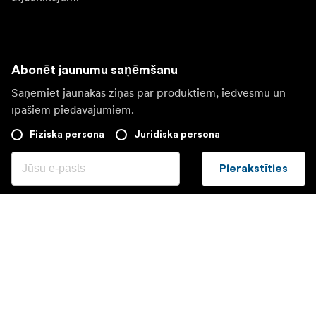
Abonēt jaunumu saņēmšanu
Saņemiet jaunākās ziņas par produktiem, iedvesmu un
īpašiem piedāvājumiem.
Fiziska persona
Juridiska persona
Pierakstīties
Apmeklējiet citas valsts tīmekļa vietni