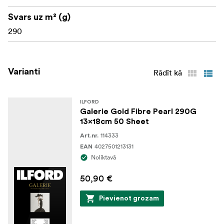
Svars uz m² (g)
290
Varianti
Rādīt kā
ILFORD
Galerie Gold Fibre Pearl 290G
13x18cm 50 Sheet
114333
Art.nr.
4027501213131
EAN
Noliktavā
50,90 €
Pievienot grozam