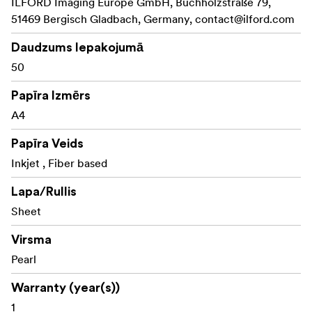
ILFORD Imaging Europe GmbH, Buchholzstraße 79,
51469 Bergisch Gladbach, Germany,
contact@ilford.com
Daudzums Iepakojumā
50
Papīra Izmērs
A4
Papīra Veids
Inkjet , Fiber based
Lapa/Rullis
Sheet
Virsma
Pearl
Warranty (year(s))
1