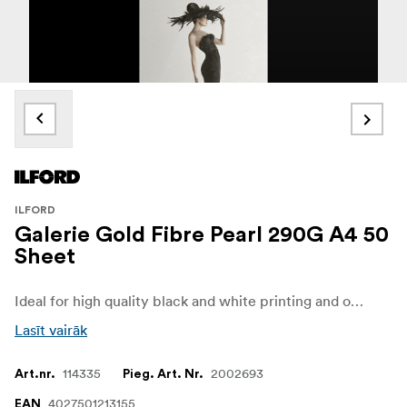
ILFORD
Galerie Gold Fibre Pearl 290G A4 50
Sheet
Ideal for high quality black and white printing and offers an exceptional wide gamut for beautiful color reproduction, crisp detail and tonality.
Lasīt vairāk
114335
2002693
Art.nr.
Pieg. Art. Nr.
4027501213155
EAN