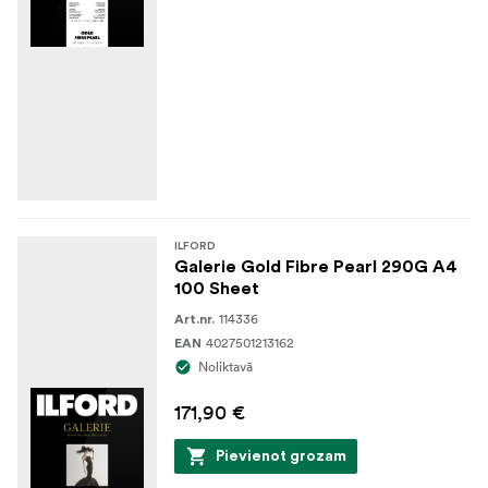
ILFORD
Galerie Gold Fibre Pearl 290G A4
100 Sheet
114336
Art.nr.
4027501213162
EAN
Noliktavā
171,90 €
Pievienot grozam