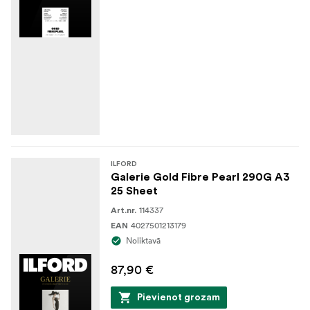
ILFORD
Galerie Gold Fibre Pearl 290G A3
25 Sheet
114337
Art.nr.
4027501213179
EAN
Noliktavā
87,90 €
Pievienot grozam