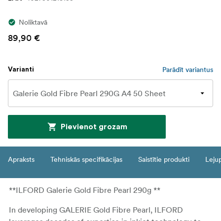
Noliktavā
89,90 €
Parādīt variantus
Varianti
Pievienot grozam
Apraksts
Tehniskās specifikācijas
Saistītie produkti
Leju
**ILFORD Galerie Gold Fibre Pearl 290g **
In developing GALERIE Gold Fibre Pearl, ILFORD