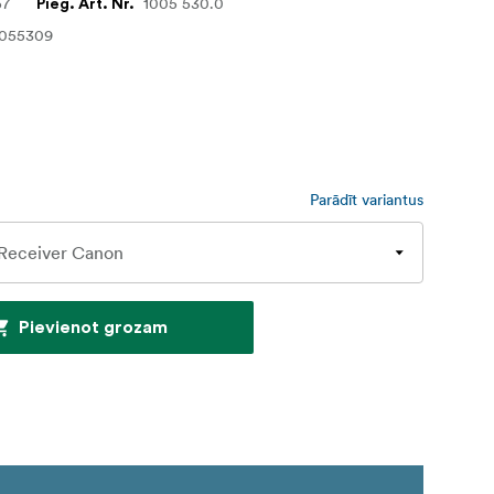
57
1005 530.0
Pieg. Art. Nr.
3055309
Parādīt variantus
Pievienot grozam