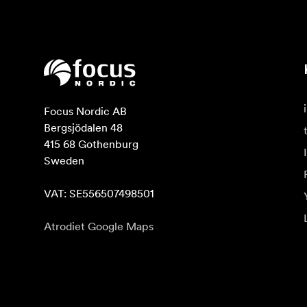
Focus Nordic AB

Bergsjödalen 48

415 68 Gothenburg

Sweden

VAT: SE556507498501
Atrodiet Google Maps