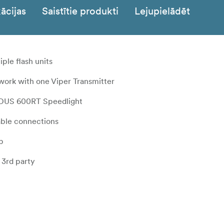
ācijas
Saistītie produkti
Lejupielādēt
iple flash units
work with one Viper Transmitter
MODUS 600RT Speedlight
able connections
p
 3rd party
ts