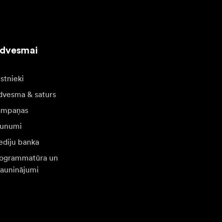
edvesmai
stnieki
dvesma & saturs
ampaņas
unumi
diju banka
ogrammatūra un
jauninājumi