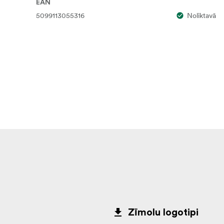
EAN
5099113055316
Noliktavā
Zīmolu logotipi