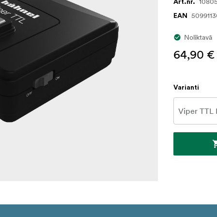
1080
Art.nr.
509911
EAN
Noliktavā
64,90 €
Varianti