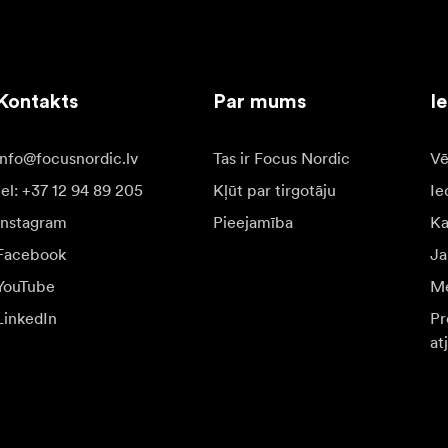
Kontakts
Par mums
I
info@focusnordic.lv
Tas ir Focus Nordic
Vē
tel: +37 12 94 89 205
Kļūt par tirgotāju
Ie
Instagram
Pieejamība
K
Facebook
Ja
YouTube
Me
LinkedIn
Pr
at