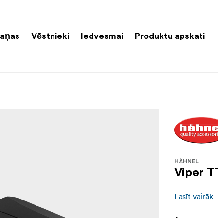
aņas
Vēstnieki
Iedvesmai
Produktu apskati
HÄHNEL
Viper T
Lasīt vairāk