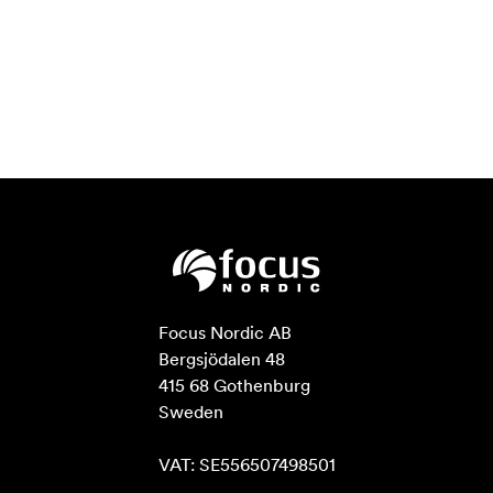
Focus Nordic AB

Bergsjödalen 48

415 68 Gothenburg

Sweden

VAT: SE556507498501