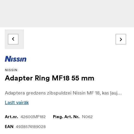
NISSIN
Adapter Ring MF18 55 mm
Adaptera gredzens zibspuldzei Nissin MF 18, kas ļauj izmantot objektīvus ar citu diametru, kas atšķiras no zibspuldzei pievienotā diametra.
Lasīt vairāk
42600MF182
N062
Art.nr.
Pieg. Art. Nr.
4938574189028
EAN