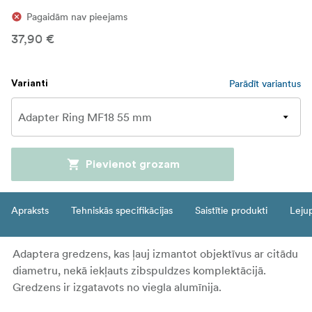
Pagaidām nav pieejams
37,90 €
Parādīt variantus
Varianti
Pievienot grozam
Apraksts
Tehniskās specifikācijas
Saistītie produkti
Leju
Adaptera gredzens, kas ļauj izmantot objektīvus ar citādu
diametru, nekā iekļauts zibspuldzes komplektācijā.
Gredzens ir izgatavots no viegla alumīnija.