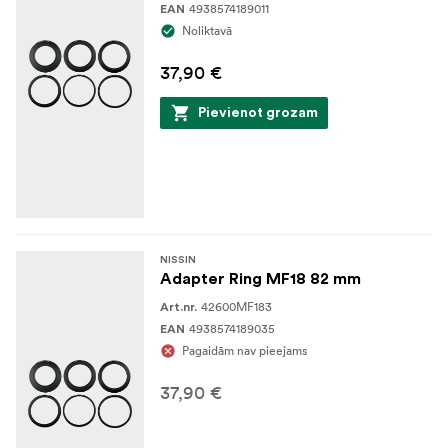
4938574189011
EAN
Noliktavā
37,90 €
Pievienot grozam
NISSIN
Adapter Ring MF18 82 mm
42600MF183
Art.nr.
4938574189035
EAN
Pagaidām nav pieejams
37,90 €