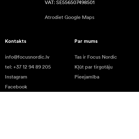
VAT: SE556507498501
Atrodiet Google Maps
Kontakts
Par mums
info@focusnordic.lv
Tas ir Focus Nordic
tel: +37 12 94 89 205
Kļūt par tirgotāju
Instagram
Pieejamība
Facebook
YouTube
LinkedIn
Iedvesmai