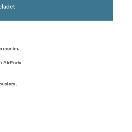
elādēt
 ķermenim.
kā AirPods
rpusiem,
, lai