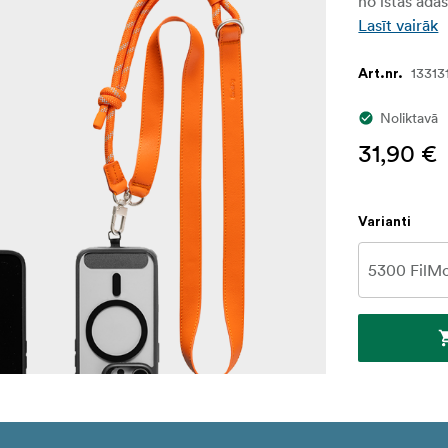
no īstas ādas
Lasīt vairāk
13313
Art.nr.
Noliktavā
31,90 €
Varianti