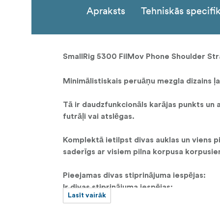
Apraksts
Tehniskās specifik
SmallRig 5300 FilMov Phone Shoulder S
Minimālistiskais peruāņu mezgla dizains 
Tā ir daudzfunkcionāls karājas punkts un 
futrāļi vai atslēgas.
Komplektā ietilpst divas auklas un viens p
saderīgs ar visiem pilna korpusa korpusi
Pieejamas divas stiprinājuma iespējas:
Ir divas stiprinājuma iespējas:
Lasīt vairāk
Piestipriniet aukliņu tieši pie futrāļa
piekarinātu tālruņa krātiņu, tādējādi