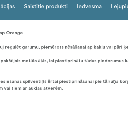
ācijas
Saistītie produkti
Iedvesma
Lejupi
trap Orange
ļauj regulēt garumu, piemērots nēsāšanai ap kaklu vai pāri
apakšējais metāla āķis, lai piestiprinātu tādus piederumus 
iesiešanas spilventiņš ērtai piestiprināšanai pie tālruņa ko
em vai tiem ar auklas atverēm.
, izmantojot aukliņas atveri. Turklāt divas auklas var izmantot
 nodrošinot lielāku daudzpusību.