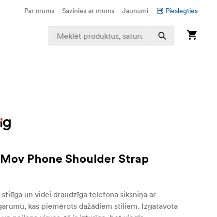
Par mums
Sazinies ar mums
Jaunumi
Pieslēgties
lMov Phone Shoulder Strap
stilīga un videi draudzīga telefona siksniņa ar
garumu, kas piemērots dažādiem stiliem. Izgatavota